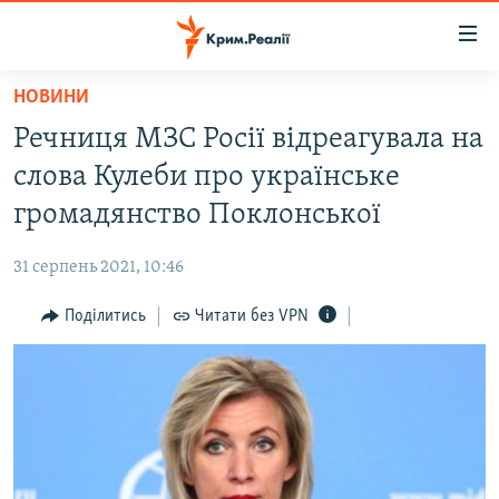
Доступність
посилання
Перейти
НОВИНИ
до
НОВИНИ
Речниця МЗС Росії відреагувала на
основного
ВОДА.КРИМ
матеріалу
слова Кулеби про українське
ВІДЕО ТА ФОТО
Перейти
громадянство Поклонської
до
ПОЛІТИКА
основної
31 серпень 2021, 10:46
БЛОГИ
навігації
Перейти
Поділитись
Читати без VPN
ПОГЛЯД
до
ІНТЕРВ'Ю
пошуку
ВСЕ ЗА ДЕНЬ
СПЕЦПРОЕКТИ
ЯК ОБІЙТИ БЛОКУВАННЯ
ДЕПОРТАЦІЯ