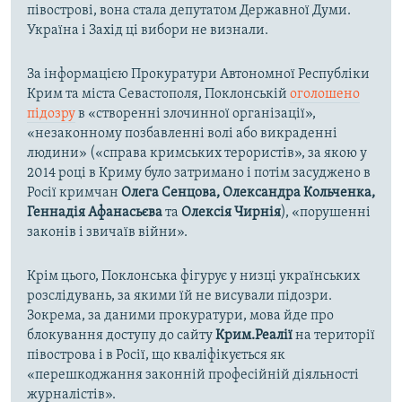
півострові, вона стала депутатом Державної Думи.
Україна і Захід ці вибори не визнали.
За інформацією Прокуратури Автономної Республіки
Крим та міста Севастополя, Поклонській
оголошено
підозру
в «створенні злочинної організації»,
«незаконному позбавленні волі або викраденні
людини» («справа кримських терористів», за якою у
2014 році в Криму було затримано і потім засуджено в
Росії кримчан
Олега Сенцова, Олександра Кольченка,
Геннадія Афанасьєва
та
Олексія Чирнія
), «порушенні
законів і звичаїв війни».
Крім цього, Поклонська фігурує у низці українських
розслідувань, за якими їй не висували підозри.
Зокрема, за даними прокуратури, мова йде про
блокування доступу до сайту
Крим.Реалії
на території
півострова і в Росії, що кваліфікується як
«перешкоджання законній професійній діяльності
журналістів».