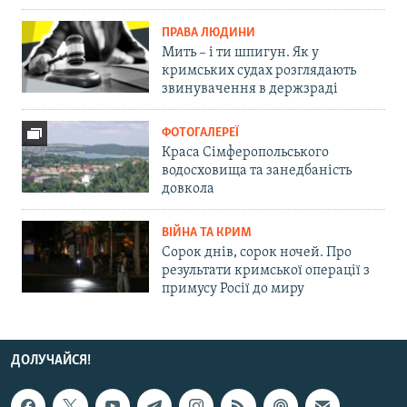
ПРАВА ЛЮДИНИ
Мить – і ти шпигун. Як у
кримських судах розглядають
звинувачення в держзраді
ФОТОГАЛЕРЕЇ
Краса Сімферопольського
водосховища та занедбаність
довкола
ВІЙНА ТА КРИМ
Сорок днів, сорок ночей. Про
результати кримської операції з
примусу Росії до миру
ДОЛУЧАЙСЯ!