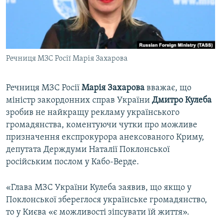
ВІДЕОУРОКИ «ELIFBE»
Русский
СВІДЧЕННЯ ОКУПАЦІЇ
Qırımtatar
УКРАЇНСЬКА ПРОБЛЕМА КРИМУ
Речниця МЗС Росії Марія Захарова
ДОЛУЧАЙСЯ!
ІНФОГРАФІКА
Речниця МЗС Росії
Марія Захарова
вважає, що
міністр закордонних справ України
Дмитро Кулеба
Усі сайти RFE/RL
зробив не найкращу рекламу українського
громадянства, коментуючи чутки про можливе
призначення експрокурора анексованого Криму,
депутата Держдуми Наталії Поклонської
російським послом у Кабо-Верде.
«Глава МЗС України Кулеба заявив, що якщо у
Поклонської збереглося українське громадянство,
то у Києва «є можливості зіпсувати їй життя».