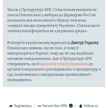
Також у Прокуратурі АРК і Севастополя вказують на
участь Поклонської у виборах до Держдуми Росії як
кандидата від анексованого Криму, чим вона
«завдала шкоди суверенітету України». Ознаки цього
злочину кваліфікуються як «державна зрада».
В інтерв'ю українському журналісту
Дмитру Гордону
Поклонська заявила, що не знає, в чому її
звинувачують в Україні, тому що їй «не надійшло
письмове повідомлення». Але в Прокуратурі АРК
стверджують, що її
адвокати в Києві приходять
до
органів попереднього розслідування, в прокуратуру, в
суд, знайомляться з матеріалами кримінального
провадження.
Поділитись
Читати без VPN
Follow us