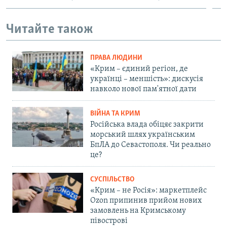
Читайте також
ПРАВА ЛЮДИНИ
«Крим – єдиний регіон, де
українці – меншість»: дискусія
навколо нової пам'ятної дати
ВІЙНА ТА КРИМ
Російська влада обіцяє закрити
морський шлях українським
БпЛА до Севастополя. Чи реально
це?
СУСПІЛЬСТВО
«Крим – не Росія»: маркетплейс
Ozon припинив прийом нових
замовлень на Кримському
півострові