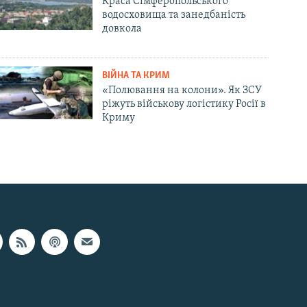
Краса Сімферопольського
водосховища та занедбаність
довкола
ВІЙНА ТА КРИМ
«Полювання на колони». Як ЗСУ
ріжуть військову логістику Росії в
Криму