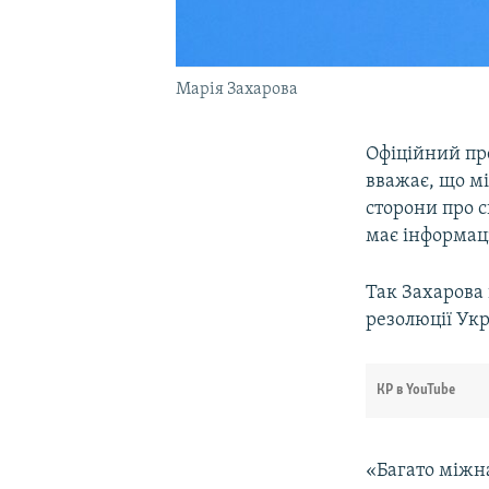
Марія Захарова
Офіційний пр
вважає, що мі
сторони про 
має інформаці
Так Захарова
резолюції Ук
КР в YouTube
«Багато міжн