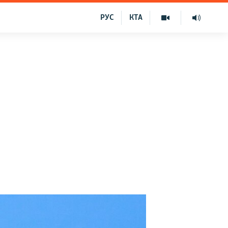
РУС
КТА