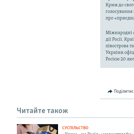
Крим до свог
голосування 
про «приєдна
Міжнародні о
дії Росії. Кр
півострова т
України офіц
Росією 20 лют
Поділитис
Читайте також
СУСПІЛЬСТВО