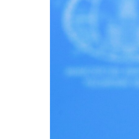
ВІДЕОУРОКИ «ELIFBE»
СВІДЧЕННЯ ОКУПАЦІЇ
УКРАЇНСЬКА ПРОБЛЕМА КРИМУ
ІНФОГРАФІКА