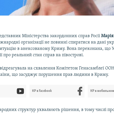
едставник Міністерства закордонних справ Росії
Марія
жнародні організації не повинні спиратися на дані укр
ситуацію в анексованому Криму. Вона переконана, що 
ї про реальний стан справ на півострові.
 відреагувала на схвалення Комітетом Генасамблеї ООН
раїни, що засуджує порушення прав людини в Криму.
КР в Facebook
КР в мобильно
ародних структур ухвалюють рішення, в тому числі пр