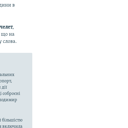
юдини в
челет
,
 що на
 слова.
вальних
опорт,
 дії
і озброєні
олодимир
й більшістю
ія включила