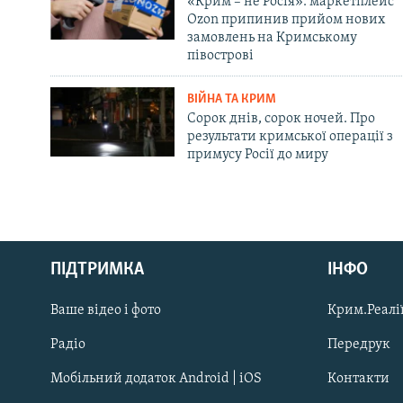
«Крим – не Росія»: маркетплейс
Ozon припинив прийом нових
замовлень на Кримському
півострові
ВІЙНА ТА КРИМ
Сорок днів, сорок ночей. Про
результати кримської операції з
примусу Росії до миру
Русский
ПІДТРИМКА
ІНФО
Qırımtatar
Ваше відео і фото
Крим.Реалії
ДОЛУЧАЙСЯ!
Радіо
Передрук
Мобільний додаток Android | iOS
Контакти