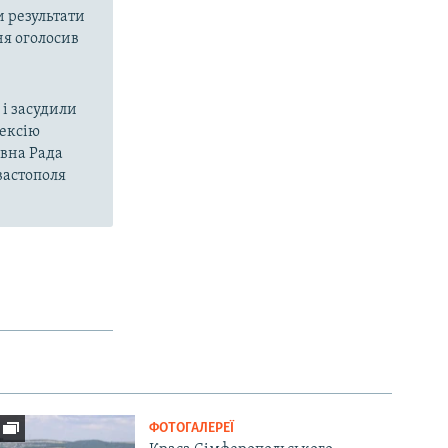
и результати
ня оголосив
і засудили
нексію
овна Рада
вастополя
ФОТОГАЛЕРЕЇ