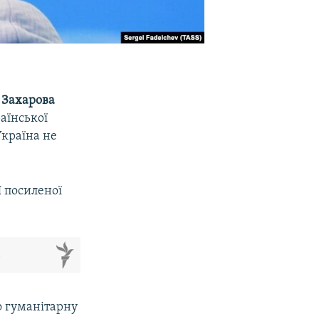
 Захарова
аїнської
Україна не
 посиленої
м
о гуманітарну