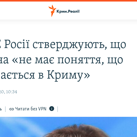
 Росії стверджують, що
на «не має поняття, що
вається в Криму»
0, 10:34
ь
Читати без VPN