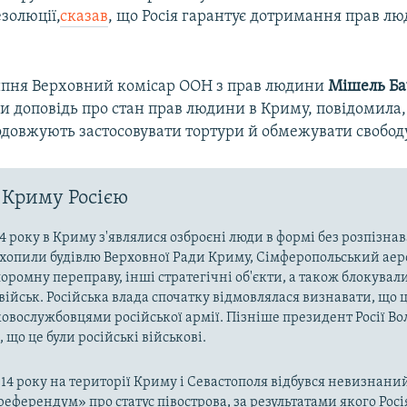
езолюції,
сказав
, що Росія гарантує дотримання прав л
ипня Верховний комісар ООН з прав людини
Мішель Ба
и доповідь про стан прав людини в Криму, повідомила,
одовжують застосовувати тортури й обмежувати свободу
 Криму Росією
4 року в Криму з'являлися озброєні люди в формі без розпізна
захопили будівлю Верховної Ради Криму, Сімферопольський аер
оромну переправу, інші стратегічні об'єкти, а також блокували
військ. Російська влада спочатку відмовлялася визнавати, що ц
ковослужбовцями російської армії. Пізніше президент Росії В
 що це були російські військові.
014 року на території Криму і Севастополя відбувся невизнани
«референдум» про статус півострова, за результатами якого Рос