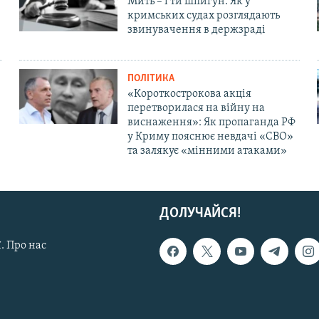
Мить – і ти шпигун. Як у
кримських судах розглядають
звинувачення в держзраді
ПОЛІТИКА
«Короткострокова акція
перетворилася на війну на
виснаження»: Як пропаганда РФ
у Криму пояснює невдачі «СВО»
та залякує «мінними атаками»
ДОЛУЧАЙСЯ!
. Про нас