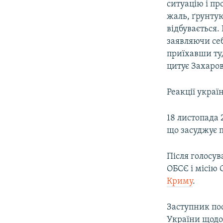
ситуацію і пр
жаль, ґрунтую
відбувається.
заявляючи себ
приїхавши туд
цитує Захаров
Реакції украї
18 листопада
що засуджує 
Після голосу
ОБСЄ і місію
Криму
.
Заступник по
України щодо