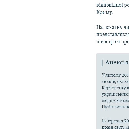
відповідної р
Криму.
На початку л
представляюч
півострові пр
Анексія
У лютому 201
знаків, які 
Керченську п
українських 
люди є війсь
Путін визнав,
16 березня 2
країн світу 