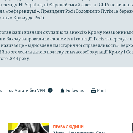
о складу. Ні Україна, ні Європейський союз, ні США не визнал
на «референдумі». Президент Росії Володимир Путін 18 берез
ння» Криму до Росії.
рганізації визнали окупацію та анексію Криму незаконними 
аїни Заходу запровадили економічні санкції. Росія заперечує а
а називає це «відновленням історичної справедливості». Верх
ійно оголосила датою початку тимчасової окупації Криму і Се
ого 2014 року.
ь
Читати без VPN
Follow us
Print
ПРАВА ЛЮДИНИ