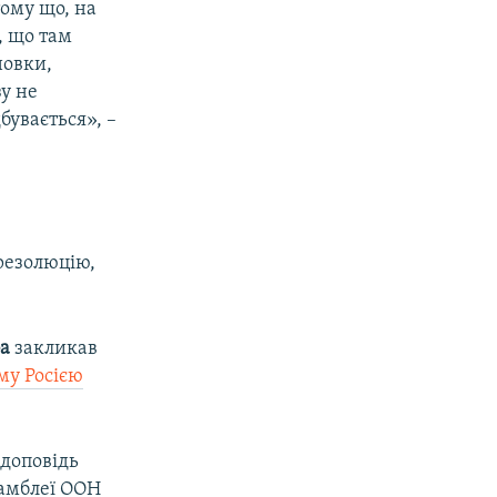
тому що, на
, що там
новки,
у не
бувається», –
резолюцію,
а
закликав
му Росією
а доповідь
самблеї ООН