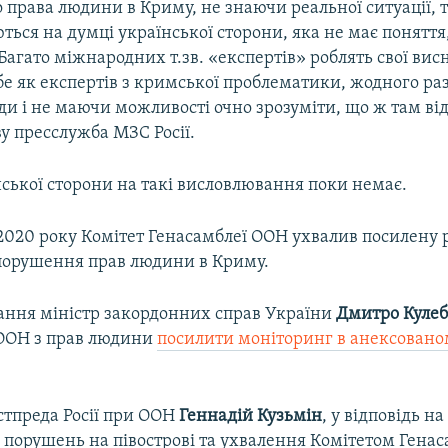
о права людини в Криму, не знаючи реальної ситуації, 
ться на думці української сторони, яка не має поняття
 Багато міжнародних т.зв. «експертів» роблять свої вис
е як експертів з кримської проблематики, жодного раз
и і не маючи можливості очно зрозуміти, що ж там від
у пресслужба МЗС Росії.
нської сторони на такі висловлювання поки немає.
 2020 року Комітет Генасамблеї ООН ухвалив посилену 
порушення прав людини в Криму.
вання міністр закордонних справ України
Дмитро Кулеб
 ООН з прав людини
посилити моніторинг в анексовано
стпреда Росії при ООН
Геннадій Кузьмін
, у відповідь н
 порушень на півострові та ухвалення Комітетом Гена