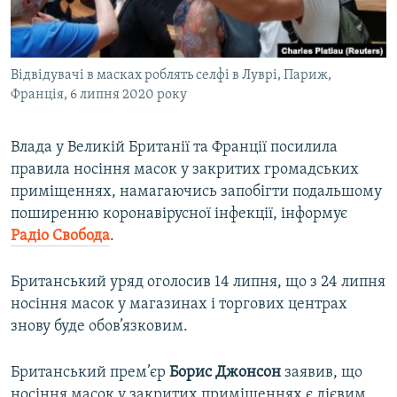
ВІДЕОУРОКИ «ELIFBE»
Русский
СВІДЧЕННЯ ОКУПАЦІЇ
Qırımtatar
Відвідувачі в масках роблять селфі в Луврі, Париж,
УКРАЇНСЬКА ПРОБЛЕМА КРИМУ
Франція, 6 липня 2020 року
ДОЛУЧАЙСЯ!
ІНФОГРАФІКА
Влада у Великій Британії та Франції посилила
правила носіння масок у закритих громадських
приміщеннях, намагаючись запобігти подальшому
Усі сайти RFE/RL
поширенню коронавірусної інфекції, інформує
Радіо Свобода
.
Британський уряд оголосив 14 липня, що з 24 липня
носіння масок у магазинах і торгових центрах
знову буде обов’язковим.
Британський прем’єр
Борис Джонсон
заявив, що
носіння масок у закритих приміщеннях є дієвим