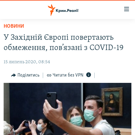
Доступність
посилання
Перейти
НОВИНИ
до
НОВИНИ
У Західній Європі повертають
основного
ВОДА.КРИМ
матеріалу
обмеження, пов’язані з COVID-19
ВІДЕО ТА ФОТО
Перейти
до
15 липень 2020, 08:54
ПОЛІТИКА
основної
БЛОГИ
Поділитись
Читати без VPN
навігації
Перейти
ПОГЛЯД
до
ІНТЕРВ'Ю
пошуку
ВСЕ ЗА ДЕНЬ
СПЕЦПРОЕКТИ
ЯК ОБІЙТИ БЛОКУВАННЯ
ДЕПОРТАЦІЯ