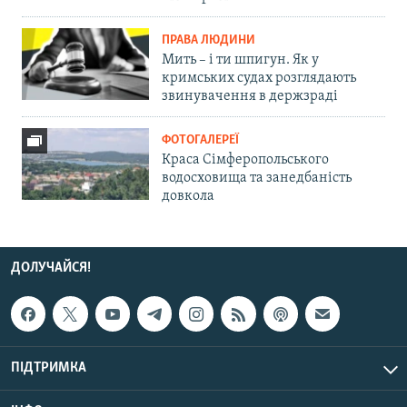
ПРАВА ЛЮДИНИ
Мить – і ти шпигун. Як у
кримських судах розглядають
звинувачення в держзраді
ФОТОГАЛЕРЕЇ
Краса Сімферопольського
водосховища та занедбаність
довкола
ДОЛУЧАЙСЯ!
ПІДТРИМКА