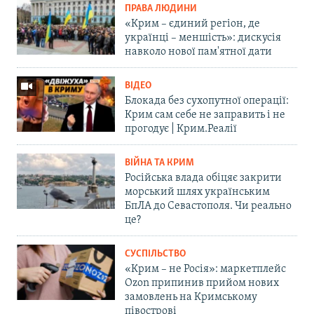
ПРАВА ЛЮДИНИ
«Крим – єдиний регіон, де
українці – меншість»: дискусія
навколо нової пам'ятної дати
ВІДЕО
Блокада без сухопутної операції:
Крим сам себе не заправить і не
прогодує | Крим.Реалії
ВІЙНА ТА КРИМ
Російська влада обіцяє закрити
морський шлях українським
БпЛА до Севастополя. Чи реально
це?
СУСПІЛЬСТВО
«Крим – не Росія»: маркетплейс
Ozon припинив прийом нових
замовлень на Кримському
півострові