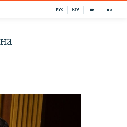
РУС
КТА
 на