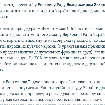
пічмент, внесений у Верховну Раду
Володимиром
Зеле
ади притягнення президента України до відповідально
сади.
ументом, процедура імпічменту має ініціюватися більш
аїни від конституційного складу Верховної Ради Украї
 створити спеціальну тимчасову слідчу комісію, до скл
ити народні депутати України (з урахуванням принци
о представництва депутатських фракцій та груп), спец
еціальні слідчі. Ця ТСК готуватиме висновки і пропозиці
 обставинами щодо вчинення президентом державної
у.
ння Верховною Радою рішення про обвинувачення пре
винен звернутися до Конституційного суду України д
 додержання процедури розслідування і розгляду спра
ду для одержання висновку про те, що діяння, в яких