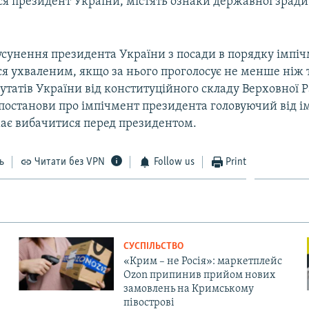
ся президент України, містять ознаки державної зради
усунення президента України з посади в порядку імпі
я ухваленим, якщо за нього проголосує не менше ніж 
татів України від конституційного складу Верховної Р
постанови про імпічмент президента головуючий від і
ає вибачитися перед президентом.
ь
Читати без VPN
Follow us
Print
СУСПІЛЬСТВО
«Крим – не Росія»: маркетплейс
Ozon припинив прийом нових
замовлень на Кримському
півострові