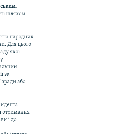
нським
,
сті шляхом
істю народних
ни. Для цього
аду якої
пу
іальний
ї за
 зради або
зидента
ля отримання
ви і до