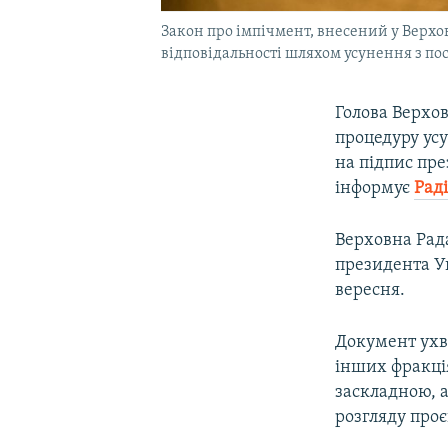
Закон про імпічмент, внесений у Верх
відповідальності шляхом усунення з по
Голова Верхо
процедуру ус
на підпис пре
інформує
Рад
Верховна Рад
президента Ук
вересня.
Документ ухва
інших фракці
заскладною, 
розгляду проє