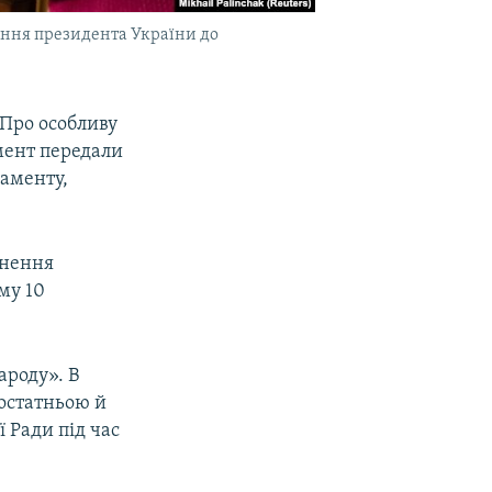
ення президента України до
«Про особливу
мент передали
ламенту,
унення
му 10
ароду». В
достатньою й
 Ради під час