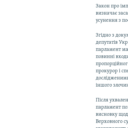
Закон про ім
визначає зас
усунення з по
Згідно з док
депутатів Укр
парламент має
повинні вход
пропорційног
прокурор і сп
дослідженими
іншого злочин
Після ухвале
парламент по
висновку щодо
Верховного су