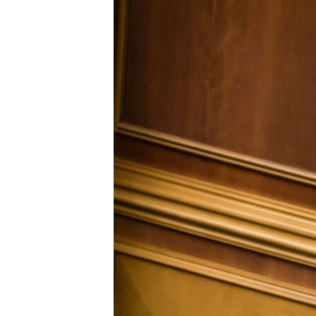
ВІДЕОУРОКИ «ELIFBE»
СВІДЧЕННЯ ОКУПАЦІЇ
УКРАЇНСЬКА ПРОБЛЕМА КРИМУ
ІНФОГРАФІКА