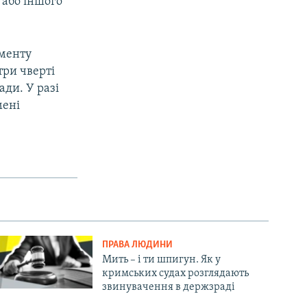
 або іншого
чменту
три чверті
ади. У разі
мені
ПРАВА ЛЮДИНИ
Мить – і ти шпигун. Як у
кримських судах розглядають
звинувачення в держзраді