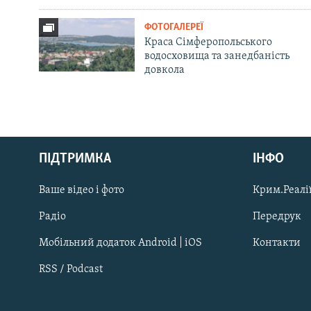
ФОТОГАЛЕРЕЇ
Краса Сімферопольського
водосховища та занедбаність
довкола
Русский
ПІДТРИМКА
ІНФО
Qırımtatar
Ваше відео і фото
Крим.Реалії
ДОЛУЧАЙСЯ!
Радіо
Передрук
Мобільний додаток Android | iOS
Контакти
RSS / Podcast
Усі сайти RFE/RL