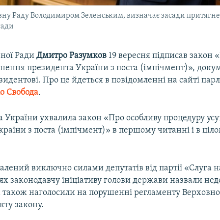
овну Раду Володимиром Зеленським, визначає засади притягн
сади
вної Ради
Дмитро
Разумков
19 вересня підписав закон 
унення президента України з поста (імпічмент)», доку
зидентові. Про це йдеться в повідомленні на сайті пар
іо Свобода
.
а України ухвалила закон «Про особливу процедуру ус
раїни з поста (імпічмент)» в першому читанні і в ціло
лений виключно силами депутатів від партії «Слуга н
ях законодавчу ініціативу голови держави назвали не
а також наголосили на порушенні регламенту Верховної
кту закону.