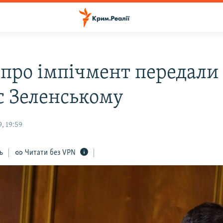
 про імпічмент передали
с Зеленському
, 19:59
ь
Читати без VPN