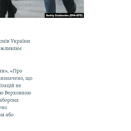
онів України
можливлює
ни», «Про
визначено, що
ізацій не
ою Верховною
аборона
ено
м або