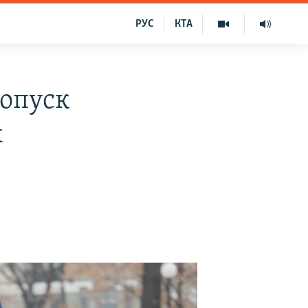
РУС
КТА
допуск
х