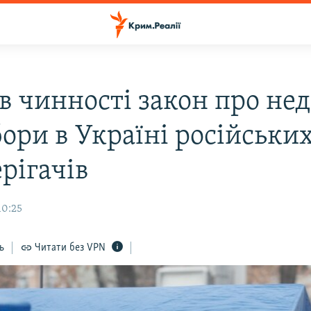
в чинності закон про не
бори в Україні російськи
рігачів
10:25
ь
Читати без VPN