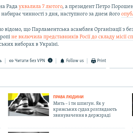
на Рада
ухвалила 7 лютого
, а президент Петро Пороше
н набирає чинності з дня, наступного за днем його
опуб
ло відомо, що Парламентська асамблея Організації з бе
вропі
не включила представників Росії до складу місії сп
ьких виборах в Україні.
ь
Читати без VPN
Follow us
Print
ПРАВА ЛЮДИНИ
Мить – і ти шпигун. Як у
кримських судах розглядають
звинувачення в держзраді