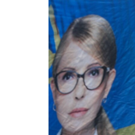
ВІДЕОУРОКИ «ELIFBE»
СВІДЧЕННЯ ОКУПАЦІЇ
УКРАЇНСЬКА ПРОБЛЕМА КРИМУ
ІНФОГРАФІКА