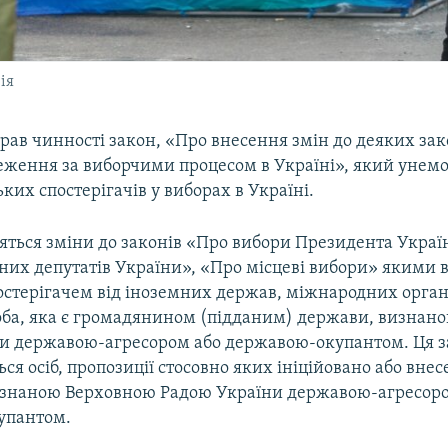
ія
рав чинності закон, «Про внесення змін до деяких зак
еження за виборчими процесом в Україні», який уне
ьких спостерігачів у виборах в Україні.
яться зміни до законів «Про вибори Президента Украї
них депутатів України», «Про місцеві вибори» якими 
остерігачем від іноземних держав, міжнародних орган
оба, яка є громадянином (підданим) держави, визнан
и державою-агресором або державою-окупантом. Ця з
ься осіб, пропозиції стосовно яких ініційовано або внес
знаною Верховною Радою України державою-агресоро
упантом.