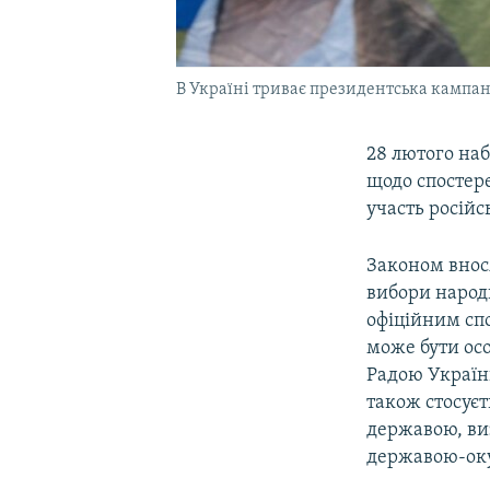
В Україні триває президентська кампан
28 лютого наб
щодо спостер
участь російс
Законом внос
вибори народ
офіційним сп
може бути ос
Радою Україн
також стосуєт
державою, ви
державою-ок