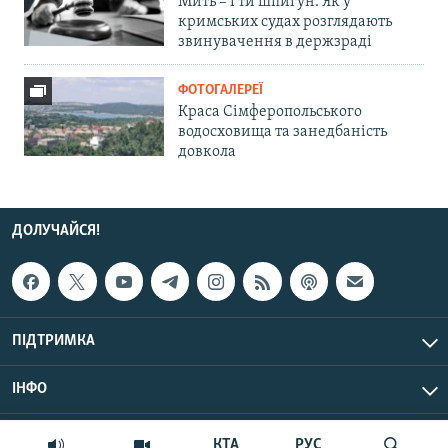
Мить – і ти шпигун. Як у
кримських судах розглядають
звинувачення в держзраді
ФОТОГАЛЕРЕЇ
Краса Сімферопольського
водосховища та занедбаність
довкола
ДОЛУЧАЙСЯ!
ПІДТРИМКА
ІНФО
© Крим.Реалії, 2026 | Усі права застережено.
КТА
РУС