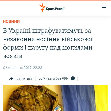
Доступність
посилання
Перейти
НОВИНИ
до
НОВИНИ
В Україні штрафуватимуть за
основного
ВОДА.КРИМ
матеріалу
незаконне носіння військової
ВІДЕО ТА ФОТО
Перейти
форми і наругу над могилами
до
ПОЛІТИКА
вояків
основної
БЛОГИ
навігації
06 червень 2019, 22:28
Перейти
ПОГЛЯД
до
Поділитись
Читати без VPN
ІНТЕРВ'Ю
пошуку
ВСЕ ЗА ДЕНЬ
СПЕЦПРОЕКТИ
ЯК ОБІЙТИ БЛОКУВАННЯ
ДЕПОРТАЦІЯ