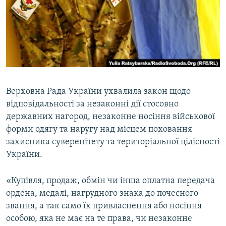
ВІДЕОУРОКИ «ELIFBE»
Русский
СВІДЧЕННЯ ОКУПАЦІЇ
Qırımtatar
УКРАЇНСЬКА ПРОБЛЕМА КРИМУ
ДОЛУЧАЙСЯ!
ІНФОГРАФІКА
Верховна Рада України ухвалила закон щодо
відповідальності за незаконні дії стосовно
Усі сайти RFE/RL
державних нагород, незаконне носіння військової
форми одягу та наругу над місцем поховання
захисника суверенітету та територіальної цілісності
України.
«Купівля, продаж, обмін чи інша оплатна передача
ордена, медалі, нагрудного знака до почесного
звання, а так само їх привласнення або носіння
особою, яка не має на те права, чи незаконне