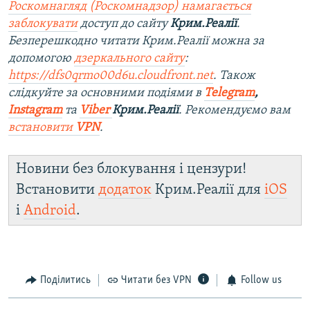
Роскомнагляд (Роскомнадзор) намагається
заблокувати
доступ до сайту
Крим.Реалії
.
Безперешкодно читати Крим.Реалії можна за
допомогою
дзеркального сайту
:
https://dfs0qrmo00d6u.cloudfront.net
. Також
слідкуйте за основними подіями в
Telegram
,
Instagram
та
Viber
Крим.Реалії
. Рекомендуємо вам
встановити
VPN
.
Новини без блокування і цензури!
Встановити
додаток
Крим.Реалії для
iOS
і
Android
.
Поділитись
Читати без VPN
Follow us