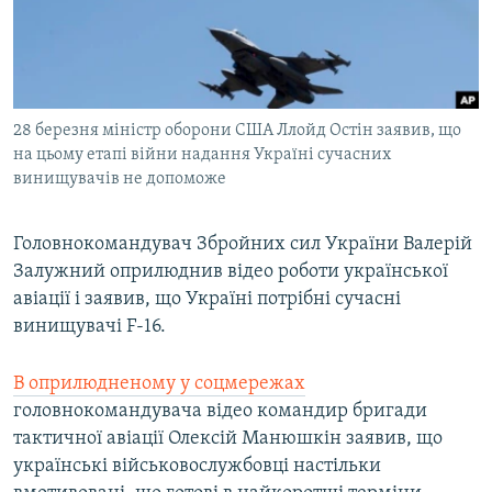
ВІДЕОУРОКИ «ELIFBE»
Русский
СВІДЧЕННЯ ОКУПАЦІЇ
Qırımtatar
УКРАЇНСЬКА ПРОБЛЕМА КРИМУ
28 березня міністр оборони США Ллойд Остін заявив, що
ДОЛУЧАЙСЯ!
ІНФОГРАФІКА
на цьому етапі війни надання Україні сучасних
винищувачів не допоможе
Усі сайти RFE/RL
Головнокомандувач Збройних сил України Валерій
Залужний оприлюднив відео роботи української
авіації і заявив, що Україні потрібні сучасні
винищувачі F-16.
В оприлюдненому у соцмережах
головнокомандувача відео командир бригади
тактичної авіації Олексій Манюшкін заявив, що
українські військовослужбовці настільки