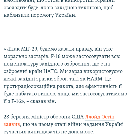
вмотивовані, що готові в найкоротші терміни
оволодіти будь-якою західною технікою, щоб
наблизити перемогу України.
«Літак МіГ-29, будемо казати правду, він уже
морально застарів. F-16 може застосовувати всю
номенклатуру західного озброєння, що є на
озброєнні країн НАТО. Ми зараз використовуємо
деякі західні зразки зброї, такі як HARM. Це
протирадіолокаційна ракета, але ефективність її
буде набагато вищою, якщо ми застосовуватимемо
її з F-16», – сказав він.
28 березня міністр оборони США
Ллойд Остін
заявив
, що на цьому етапі війни надання Україні
сучасних винищувачів не допоможе.