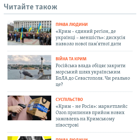
Читайте також
ПРАВА ЛЮДИНИ
«Крим – єдиний регіон, де
українці – меншість»: дискусія
навколо нової пам'ятної дати
ВІЙНА ТА КРИМ
Російська влада обіцяє закрити
морський шлях українським
БпЛА до Севастополя. Чи реально
це?
СУСПІЛЬСТВО
«Крим – не Росія»: маркетплейс
Ozon припинив прийом нових
замовлень на Кримському
півострові