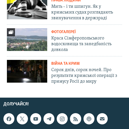
ПРАВА ЛЮДИНИ
Мить – і ти шпигун. Як у
кримських судах розглядають
звинувачення в держзраді
ФОТОГАЛЕРЕЇ
Краса Сімферопольського
водосховища та занедбаність
довкола
ВІЙНА ТА КРИМ
Сорок днів, сорок ночей. Про
результати кримської операції з
примусу Росії до миру
ДОЛУЧАЙСЯ!