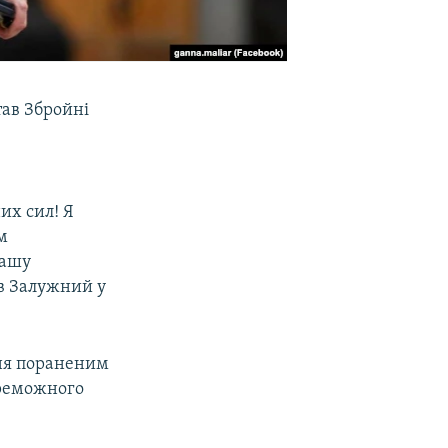
ав Збройні
их сил! Я
м
нашу
ав Залужний у
ня пораненим
переможного