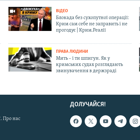
ВІДЕО
Блокада без сухопутної операції:
Крим сам себе не заправить і не
прогодує | Крим.Реалії
ПРАВА ЛЮДИНИ
Мить – і ти шпигун. Як у
кримських судах розглядають
звинувачення в держзраді
ДОЛУЧАЙСЯ!
. Про нас