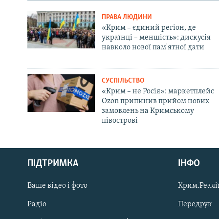
ПРАВА ЛЮДИНИ
«Крим – єдиний регіон, де
українці – меншість»: дискусія
навколо нової пам'ятної дати
СУСПІЛЬСТВО
«Крим – не Росія»: маркетплейс
Ozon припинив прийом нових
замовлень на Кримському
півострові
Русский
ПІДТРИМКА
ІНФО
Qırımtatar
Ваше відео і фото
Крим.Реалії
ДОЛУЧАЙСЯ!
Радіо
Передрук