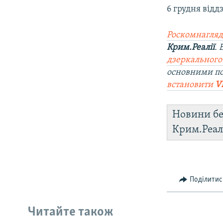
6 грудня відд
Роскомнагляд
Крим.Реалії
.
дзеркального
основними п
встановити
V
Новини бе
Крим.Реал
Поділитис
Читайте також