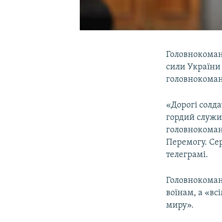
Головнокоман
сили України
головнокоман
«Дорогі солда
гордий служит
головнокоманд
Перемогу. Се
телеграмі.
Головнокома
воїнам, а «всі
миру».