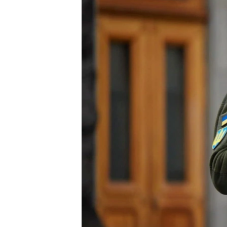
ВІДЕОУРОКИ «ELIFBE»
СВІДЧЕННЯ ОКУПАЦІЇ
УКРАЇНСЬКА ПРОБЛЕМА КРИМУ
ІНФОГРАФІКА