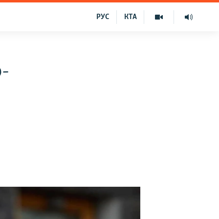
РУС
КТА
-