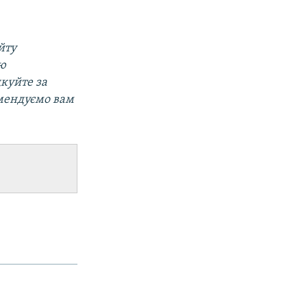
йту
ою
дкуйте за
мендуємо вам