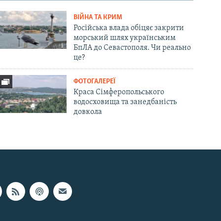
ВІЙНА ТА КРИМ
Російська влада обіцяє закрити
морський шлях українським
БпЛА до Севастополя. Чи реально
це?
ФОТОГАЛЕРЕЇ
Краса Сімферопольського
водосховища та занедбаність
довкола