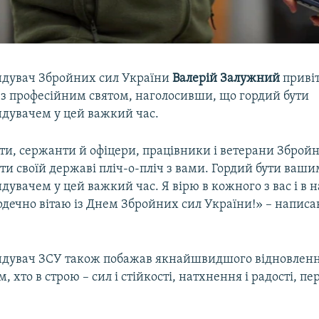
дувач Збройних сил України
Валерій Залужний
привіт
 з професійним святом, наголосивши, що гордий бути
дувачем у цей важкий час.
ти, сержанти й офіцери, працівники і ветерани Збройн
и своїй державі пліч-о-пліч з вами. Гордий бути ваши
увачем у цей важкий час. Я вірю в кожного з вас і в 
рдечно вітаю із Днем Збройних сил України!» – напис
ндувач ЗСУ також побажав якнайшвидшого відновлен
м, хто в строю – сил і стійкості, натхнення і радості, 