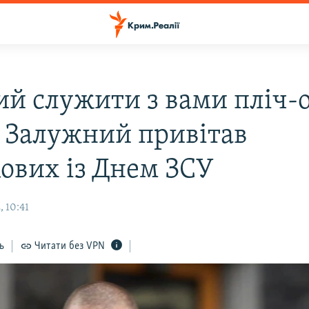
ий служити з вами пліч-о
: Залужний привітав
кових із Днем ЗСУ
 10:41
ь
Читати без VPN