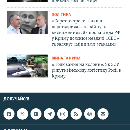
примусу Росії до миру
ПОЛІТИКА
«Короткострокова акція
перетворилася на війну на
виснаження»: Як пропаганда РФ
у Криму пояснює невдачі «СВО»
та залякує «мінними атаками»
ВІЙНА ТА КРИМ
«Полювання на колони». Як ЗСУ
ріжуть військову логістику Росії в
Криму
ДОЛУЧАЙСЯ!