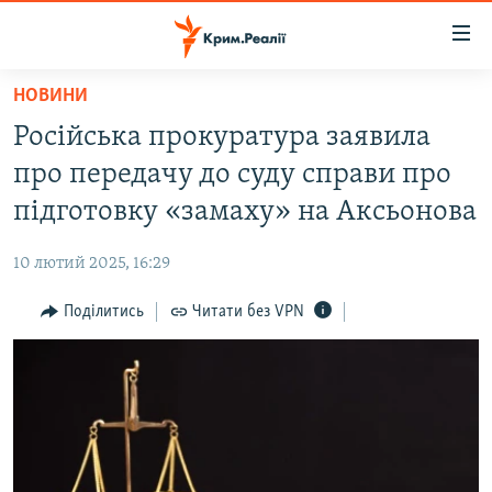
Доступність
посилання
Перейти
НОВИНИ
до
НОВИНИ
Російська прокуратура заявила
основного
ВОДА.КРИМ
матеріалу
про передачу до суду справи про
ВІДЕО ТА ФОТО
Перейти
підготовку «замаху» на Аксьонова
до
ПОЛІТИКА
основної
10 лютий 2025, 16:29
БЛОГИ
навігації
Перейти
Поділитись
Читати без VPN
ПОГЛЯД
до
ІНТЕРВ'Ю
пошуку
ВСЕ ЗА ДЕНЬ
СПЕЦПРОЕКТИ
ЯК ОБІЙТИ БЛОКУВАННЯ
ДЕПОРТАЦІЯ