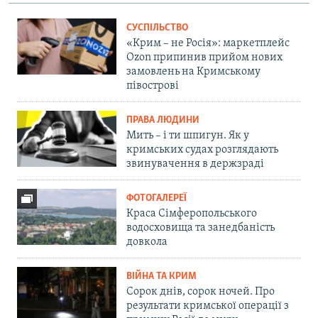
СУСПІЛЬСТВО
«Крим – не Росія»: маркетплейс
Ozon припинив прийом нових
замовлень на Кримському
півострові
ПРАВА ЛЮДИНИ
Мить – і ти шпигун. Як у
кримських судах розглядають
звинувачення в держзраді
ФОТОГАЛЕРЕЇ
Краса Сімферопольського
водосховища та занедбаність
довкола
ВІЙНА ТА КРИМ
Сорок днів, сорок ночей. Про
результати кримської операції з