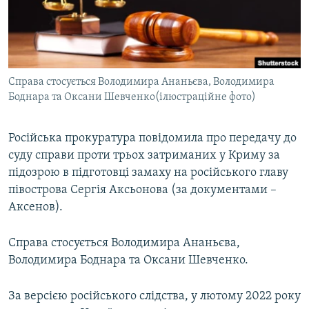
ВІДЕОУРОКИ «ELIFBE»
Русский
СВІДЧЕННЯ ОКУПАЦІЇ
Qırımtatar
УКРАЇНСЬКА ПРОБЛЕМА КРИМУ
Справа стосується Володимира Ананьєва, Володимира
ДОЛУЧАЙСЯ!
ІНФОГРАФІКА
Боднара та Оксани Шевченко(ілюстраційне фото)
Російська прокуратура повідомила про передачу до
Усі сайти RFE/RL
суду справи проти трьох затриманих у Криму за
підозрою в підготовці замаху на російського главу
півострова Сергія Аксьонова (за документами –
Аксенов).
Справа стосується Володимира Ананьєва,
Володимира Боднара та Оксани Шевченко.
За версією російського слідства, у лютому 2022 року