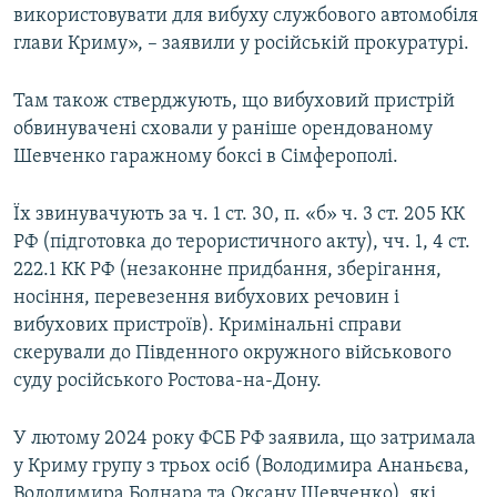
використовувати для вибуху службового автомобіля
глави Криму», – заявили у російській прокуратурі.
Там також стверджують, що вибуховий пристрій
обвинувачені сховали у раніше орендованому
Шевченко гаражному боксі в Сімферополі.
Їх звинувачують за ч. 1 ст. 30, п. «б» ч. 3 ст. 205 КК
РФ (підготовка до терористичного акту), чч. 1, 4 ст.
222.1 КК РФ (незаконне придбання, зберігання,
носіння, перевезення вибухових речовин і
вибухових пристроїв). Кримінальні справи
скерували до Південного окружного військового
суду російського Ростова-на-Дону.
У лютому 2024 року ФСБ РФ заявила, що затримала
у Криму групу з трьох осіб (Володимира Ананьєва,
Володимира Боднара та Оксану Шевченко), які