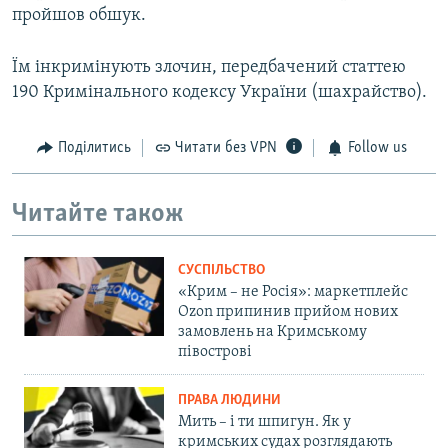
пройшов обшук.
Їм інкримінують злочин, передбачений статтею
190 Кримінального кодексу України (шахрайство).
Поділитись
Читати без VPN
Follow us
Читайте також
СУСПІЛЬСТВО
«Крим – не Росія»: маркетплейс
Ozon припинив прийом нових
замовлень на Кримському
півострові
ПРАВА ЛЮДИНИ
Мить – і ти шпигун. Як у
кримських судах розглядають