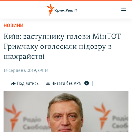
Доступність
посилання
Перейти
НОВИНИ
до
НОВИНИ
Київ: заступнику голови МінТОТ
основного
ВОДА.КРИМ
матеріалу
Гримчаку оголосили підозру в
ВІДЕО ТА ФОТО
Перейти
шахрайстві
до
ПОЛІТИКА
основної
16 серпень 2019, 09:16
БЛОГИ
навігації
Перейти
Поділитись
Читати без VPN
ПОГЛЯД
до
ІНТЕРВ'Ю
пошуку
ВСЕ ЗА ДЕНЬ
СПЕЦПРОЕКТИ
ЯК ОБІЙТИ БЛОКУВАННЯ
ДЕПОРТАЦІЯ