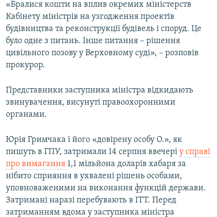
«Бралися кошти на вплив окремих міністерств
Кабінету міністрів на узгодження проектів
будівництва та реконструкції будівель і споруд. Це
було одне з питань. Інше питання – рішення
цивільного позову у Верховному суді», – розповів
прокурор.
Представники заступника міністра відкидають
звинувачення, висунуті правоохоронними
органами.
Юрія Гримчака і його «довірену особу О.», як
пишуть в ГПУ, затримали 14 серпня ввечері
у справі
про вимагання
1,1 мільйона доларів хабаря за
нібито сприяння в ухвалені рішень особами,
уповноваженими на виконання функцій держави.
Затримані наразі перебувають в ІТТ. Перед
затриманням вдома у заступника міністра