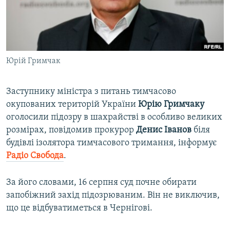
ВІДЕОУРОКИ «ELIFBE»
Русский
СВІДЧЕННЯ ОКУПАЦІЇ
Qırımtatar
УКРАЇНСЬКА ПРОБЛЕМА КРИМУ
Юрій Гримчак
ДОЛУЧАЙСЯ!
ІНФОГРАФІКА
Заступнику міністра з питань тимчасово
окупованих територій України
Юрію Гримчаку
Усі сайти RFE/RL
оголосили підозру в шахрайстві в особливо великих
розмірах, повідомив прокурор
Денис Іванов
біля
будівлі ізолятора тимчасового тримання, інформує
Радіо Свобода
.
За його словами, 16 серпня суд почне обирати
запобіжний захід підозрюваним. Він не виключив,
що це відбуватиметься в Чернігові.