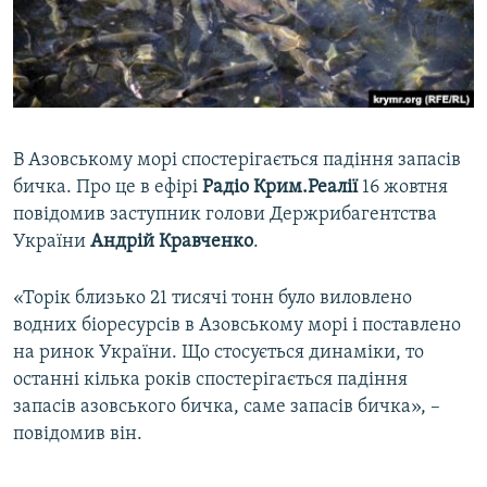
ВІДЕОУРОКИ «ELIFBE»
Русский
СВІДЧЕННЯ ОКУПАЦІЇ
Qırımtatar
УКРАЇНСЬКА ПРОБЛЕМА КРИМУ
ДОЛУЧАЙСЯ!
ІНФОГРАФІКА
В Азовському морі спостерігається падіння запасів
бичка. Про це в ефірі
Радіо Крим.Реалії
16 жовтня
повідомив заступник голови Держрибагентства
Усі сайти RFE/RL
України
Андрій Кравченко
.
«Торік близько 21 тисячі тонн було виловлено
водних біоресурсів в Азовському морі і поставлено
на ринок України. Що стосується динаміки, то
останні кілька років спостерігається падіння
запасів азовського бичка, саме запасів бичка», –
повідомив він.