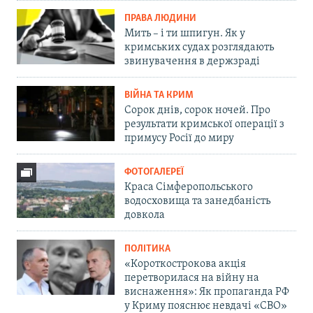
ПРАВА ЛЮДИНИ
Мить – і ти шпигун. Як у
кримських судах розглядають
звинувачення в держзраді
ВІЙНА ТА КРИМ
Сорок днів, сорок ночей. Про
результати кримської операції з
примусу Росії до миру
ФОТОГАЛЕРЕЇ
Краса Сімферопольського
водосховища та занедбаність
довкола
ПОЛІТИКА
«Короткострокова акція
перетворилася на війну на
виснаження»: Як пропаганда РФ
у Криму пояснює невдачі «СВО»