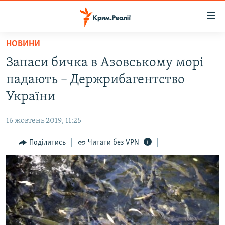
Доступність
посилання
Перейти
НОВИНИ
до
НОВИНИ
Запаси бичка в Азовському морі
основного
ВОДА.КРИМ
матеріалу
падають – Держрибагентство
ВІДЕО ТА ФОТО
Перейти
України
до
ПОЛІТИКА
основної
16 жовтень 2019, 11:25
БЛОГИ
навігації
Перейти
Поділитись
Читати без VPN
ПОГЛЯД
до
ІНТЕРВ'Ю
пошуку
ВСЕ ЗА ДЕНЬ
СПЕЦПРОЕКТИ
ЯК ОБІЙТИ БЛОКУВАННЯ
ДЕПОРТАЦІЯ