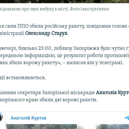
ідомляли про звук вибуху в місті. Фото ілюстративне
я сили ППО збили російську ракету, повідомив голова 
міністрації
Олександр Старух
.
ввечері, близько 23:00, поблизу Запоріжжя було чутно 
передньою інформацією, це результат роботи протипові
яка збила ворожу ракету», – написав він у телеграмі.
дії встановлюються.
 даними секретаря Запорізької міськради
Анатолія Курт
порізького краю збили дві ворожі ракети.