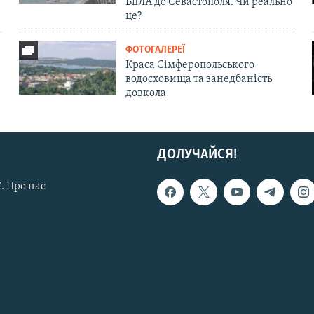
БпЛА до Севастополя. Чи реально
це?
ФОТОГАЛЕРЕЇ
Краса Сімферопольського
водосховища та занедбаність
довкола
ДОЛУЧАЙСЯ!
. Про нас