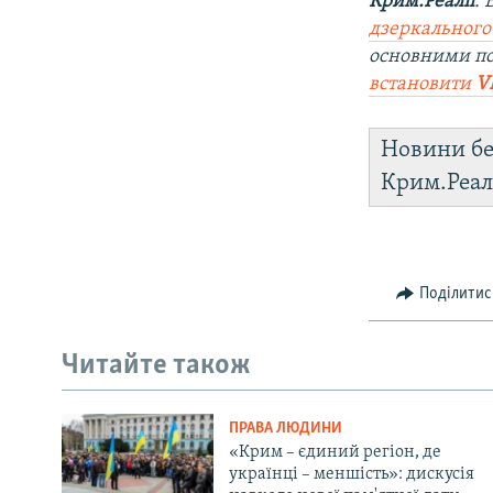
Крим.Реалії
.
дзеркального
основними п
встановити
V
Новини бе
Крим.Реал
Поділитис
Читайте також
ПРАВА ЛЮДИНИ
«Крим – єдиний регіон, де
українці – меншість»: дискусія