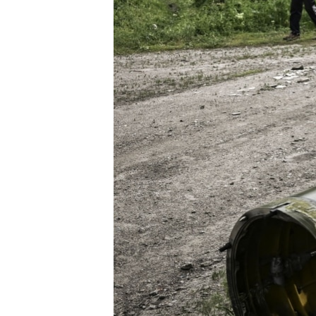
ВІДЕОУРОКИ «ELIFBE»
СВІДЧЕННЯ ОКУПАЦІЇ
УКРАЇНСЬКА ПРОБЛЕМА КРИМУ
ІНФОГРАФІКА