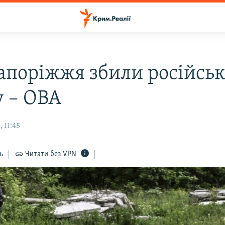
Запоріжжя збили російсь
у – ОВА
 11:45
ь
Читати без VPN