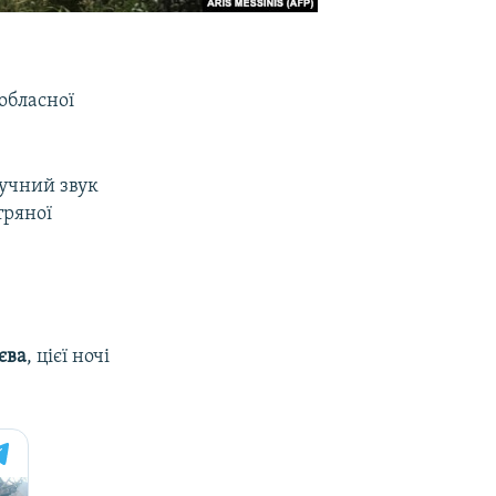
обласної
гучний звук
тряної
єва
, цієї ночі