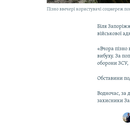
Пізно ввечері користувачі соцмереж пов
Біля Запоріжж
військової ад
«Вчора пізно 
вибуху. За по
оборони ЗСУ, 
Обставини по
Водночас, за
захисники За