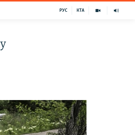
РУС
КТА
ку