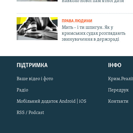
навколо нової пам'ятної дати
ПРАВА ЛЮДИНИ
Мить – і ти шпигун. Як у
кримських судах розглядають
звинувачення в держзраді
Русский
ПІДТРИМКА
ІНФО
Qırımtatar
Ваше відео і фото
Крим.Реалії
ДОЛУЧАЙСЯ!
Радіо
Передрук
Мобільний додаток Android | iOS
Контакти
RSS / Podcast
Усі сайти RFE/RL