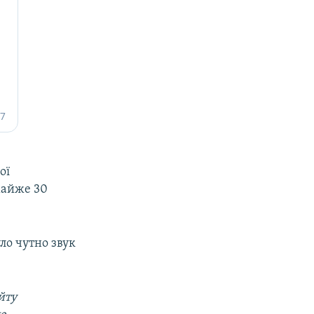
ої
майже 30
ло чутно звук
йту