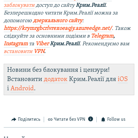
заблокувати
доступ до сайту
Крим.Реалії
.
Безперешкодно читати Крим.Реалії можна за
допомогою
дзеркального сайту
:
https://krymrgbcrlvrexoeaqjy.azureedge.net/
. Також
слідкуйте за основними подіями в
Telegram
,
Instagram
та
Viber
Крим.Реалії
. Рекомендуємо вам
встановити
VPN
.
Новини без блокування і цензури!
Встановити
додаток
Крим.Реалії для
iOS
і
Android
.
Поділитись
Читати без VPN
Follow us