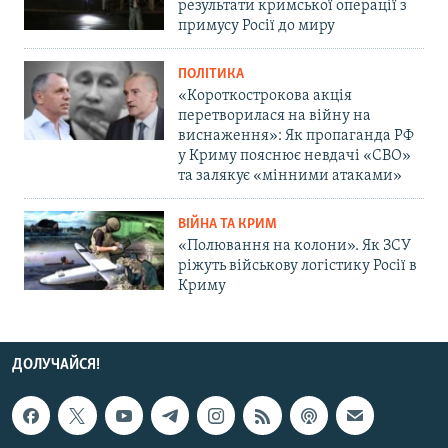
результати кримської операції з
примусу Росії до миру
ПОЛІТИКА
«Короткострокова акція
перетворилася на війну на
виснаження»: Як пропаганда РФ
у Криму пояснює невдачі «СВО»
та залякує «мінними атаками»
ВІЙНА ТА КРИМ
«Полювання на колони». Як ЗСУ
ріжуть військову логістику Росії в
Криму
ДОЛУЧАЙСЯ!