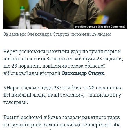
ВІДЕОУРОКИ «ELIFBE»
Русский
СВІДЧЕННЯ ОКУПАЦІЇ
Qırımtatar
УКРАЇНСЬКА ПРОБЛЕМА КРИМУ
За даними Олександра Старуха, поранені 28 людей
ДОЛУЧАЙСЯ!
ІНФОГРАФІКА
Через російський ракетний удар по гуманітарній
колоні на околиці Запоріжжя загинули 23 людини,
Усі сайти RFE/RL
ще 28 поранені, повідомив голова обласної
військової адміністрації
Олександр Старух
.
«Наразі відомо щодо 23 загиблих та 28 поранених.
Всі цивільні люди, наші земляки», – написав він у
телеграмі.
Вранці російські війська завдали ракетного удару
по гуманітарній колоні на виїзді з Запоріжжя. Як