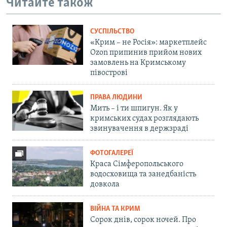
Читайте також
СУСПІЛЬСТВО
«Крим – не Росія»: маркетплейс
Ozon припинив прийом нових
замовлень на Кримському
півострові
ПРАВА ЛЮДИНИ
Мить – і ти шпигун. Як у
кримських судах розглядають
звинувачення в держзраді
ФОТОГАЛЕРЕЇ
Краса Сімферопольського
водосховища та занедбаність
довкола
ВІЙНА ТА КРИМ
Сорок днів, сорок ночей. Про