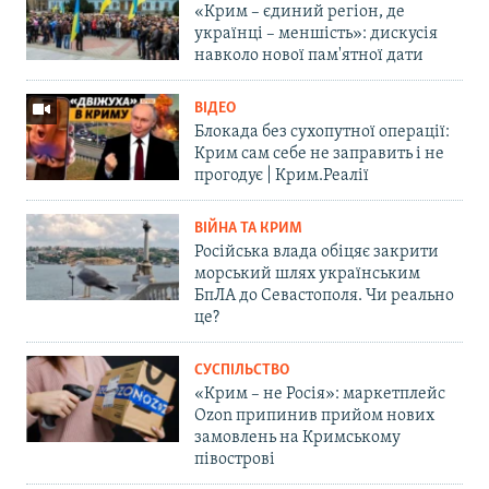
«Крим – єдиний регіон, де
українці – меншість»: дискусія
навколо нової пам'ятної дати
ВІДЕО
Блокада без сухопутної операції:
Крим сам себе не заправить і не
прогодує | Крим.Реалії
ВІЙНА ТА КРИМ
Російська влада обіцяє закрити
морський шлях українським
БпЛА до Севастополя. Чи реально
це?
СУСПІЛЬСТВО
«Крим – не Росія»: маркетплейс
Ozon припинив прийом нових
замовлень на Кримському
півострові