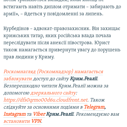
встигають навіть диплом отримати – забирають до
армії», – йдеться у повідомленні за липень.
Курбедінов – адвокат-правозахисник. Він захищає
кримських татар, яких російська влада почала
переслідувати після анексії півострова. Юрист
також намагається привернути увагу до порушень
прав людини у Криму.
Роскомнагляд (Роскомнадзор) намагається
заблокувати
доступ до сайту
Крим.Реалії
.
Безперешкодно читати Крим.Реалії можна за
допомогою
дзеркального сайту
:
https://dfs0qrmo00d6u.cloudfront.net
. Також
слідкуйте за основними подіями в
Telegram
,
Instagram
та
Viber
Крим.Реалії
. Рекомендуємо вам
встановити
VPN
.