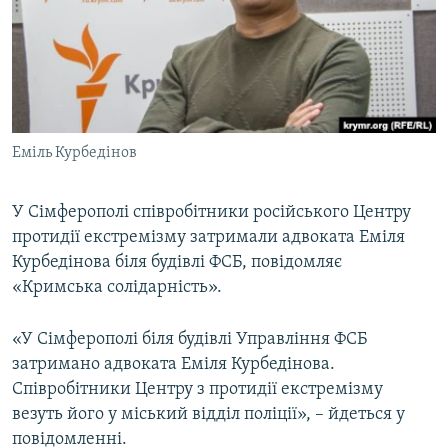
ВІДЕОУРОКИ «ELIFBE»
Русский
СВІДЧЕННЯ ОКУПАЦІЇ
Qırımtatar
УКРАЇНСЬКА ПРОБЛЕМА КРИМУ
ДОЛУЧАЙСЯ!
ІНФОГРАФІКА
Еміль Курбедінов
У Сімферополі співробітники російського Центру
Усі сайти RFE/RL
протидії екстремізму затримали адвоката Еміля
Курбедінова біля будівлі ФСБ, повідомляє
«Кримська солідарність».
«У Сімферополі біля будівлі Управління ФСБ
затримано адвоката Еміля Курбедінова.
Співробітники Центру з протидії екстремізму
везуть його у міський відділ поліції», – йдеться у
повідомленні.