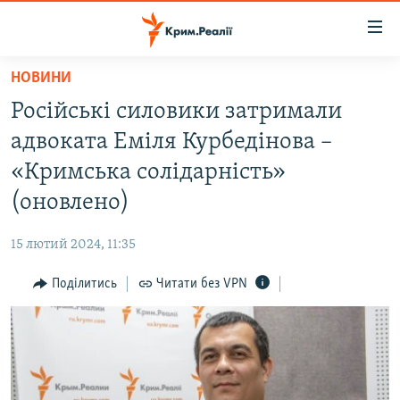
Доступність
посилання
Перейти
НОВИНИ
до
НОВИНИ
Російські силовики затримали
основного
ВОДА.КРИМ
матеріалу
адвоката Еміля Курбедінова –
ВІДЕО ТА ФОТО
Перейти
«Кримська солідарність»
до
ПОЛІТИКА
(оновлено)
основної
БЛОГИ
навігації
15 лютий 2024, 11:35
Перейти
ПОГЛЯД
до
Поділитись
Читати без VPN
ІНТЕРВ'Ю
пошуку
ВСЕ ЗА ДЕНЬ
СПЕЦПРОЕКТИ
ЯК ОБІЙТИ БЛОКУВАННЯ
ДЕПОРТАЦІЯ