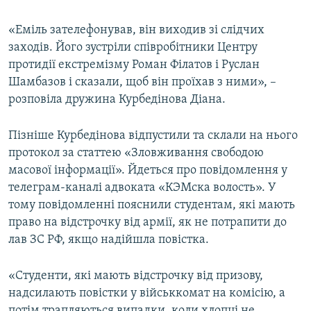
«Еміль зателефонував, він виходив зі слідчих
заходів. Його зустріли співробітники Центру
протидії екстремізму Роман Філатов і Руслан
Шамбазов і сказали, щоб він проїхав з ними», –
розповіла дружина Курбедінова Діана.
Пізніше Курбедінова відпустили та склали на нього
протокол за статтею «Зловживання свободою
масової інформації». Йдеться про повідомлення у
телеграм-каналі адвоката «КЭМска волость». У
тому повідомленні пояснили студентам, які мають
право на відстрочку від армії, як не потрапити до
лав ЗС РФ, якщо надійшла повістка.
«Студенти, які мають відстрочку від призову,
надсилають повістки у військкомат на комісію, а
потім трапляються випадки, коли хлопці не