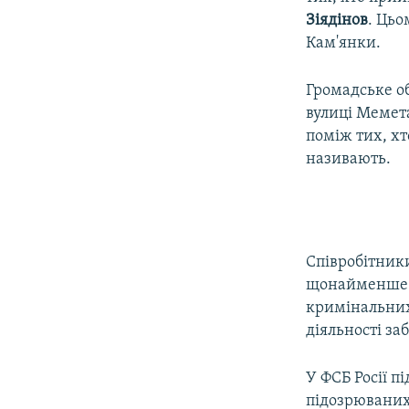
Зіядінов
. Цьо
Кам'янки.
Громадське о
вулиці Мемета
поміж тих, хт
називають.
Співробітники
щонайменше 2
кримінальних 
діяльності заб
У ФСБ Росії п
підозрюваних 