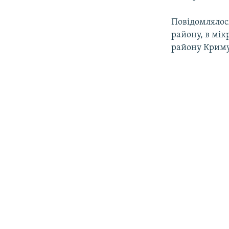
Повідомлялос
району, в мік
району Криму