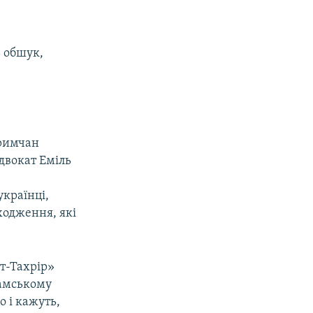
ь обшук,
кримчан
двокат Еміль
країнці,
ходження, які
ут-Тахрір»
ламському
о і кажуть,