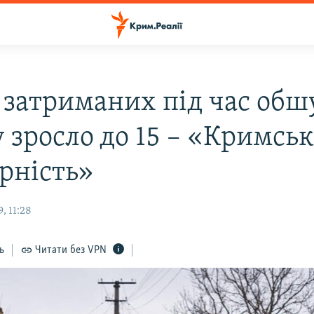
 затриманих під час обш
 зросло до 15 – «Кримськ
арність»
, 11:28
ь
Читати без VPN