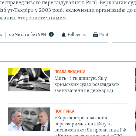
есправедливого переслідування в Росії. Верховний суд 
зб ут-Тахрір» у 2003 році, включивши організацію до 
азваних «терористичними».
ь
Читати без VPN
Follow us
Print
ПРАВА ЛЮДИНИ
Мить – і ти шпигун. Як у
кримських судах розглядають
звинувачення в держзраді
ПОЛІТИКА
«Короткострокова акція
перетворилася на війну на
виснаження»: Як пропаганда РФ