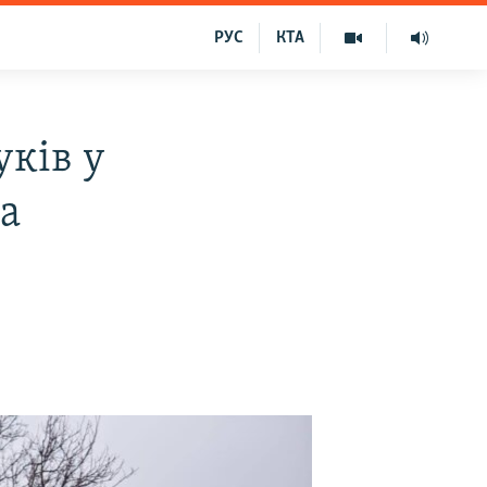
РУС
КТА
уків у
а