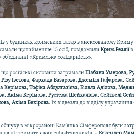
ків у будинках кримських татар в анексованому Криму 
римали щонайменше 15 осіб, повідомили
Крим.Реалії
в
 об'єднанні «Кримська солідарність».
, що російські силовики затримали
Шабана Умерова, Р
 Різу Ізетова, Фархада Базарова, Джеміля Гафарова, Се
а Керімова, Тофіка Абдулгазієва, Біляла Аділова, Медж
, Акіма Керімова, Рустема Шейхалієва, Сейтвелі Сейт
ова, Акіма Бекірова
. Їх відвезли до відділу управління 
 обшуку в мікрорайоні Кам'янка Сімферополя були затр
шов підтримати своїх співвітчизників, –
Ескендер Ма