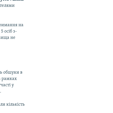
ителями
тримання на
 осіб з-
звища не
ть обшуки в
в рамках
часті у
.
ли кількість