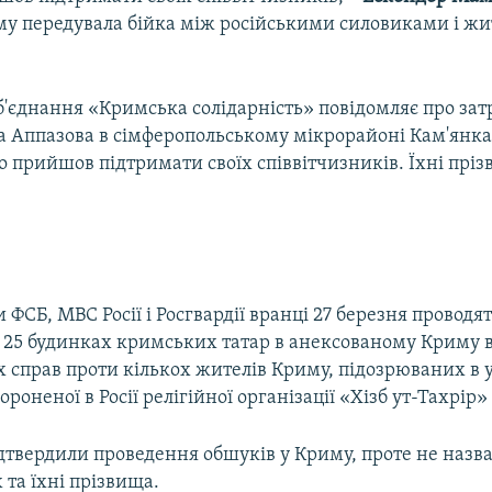
му передувала бійка між російськими силовиками і ж
б'єднання «Кримська солідарність» повідомляє про за
 Аппазова в сімферопольському мікрорайоні Кам'янка 5
о прийшов підтримати своїх співвітчизників. Їхні прі
 ФСБ, МВС Росії і Росгвардії вранці 27 березня проводя
5 будинках кримських татар в анексованому Криму 
справ проти кількох жителів Криму, підозрюваних в у
ороненої в Росії релігійної організації «Хізб ут-Тахрір» 
ідтвердили проведення обшуків у Криму, проте не назва
та їхні прізвища.