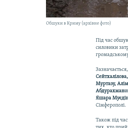
Обшуки в Криму (архівне фото)
Під час обшу
силовики зат
громадському
Зазначається
Сейтхалілова,
Муртазу, Алім
Абдурахманова
Яшара Муєдін
Сімферополі.
Також під час
тих, хто прий