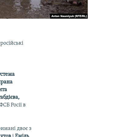
російські
устема
йрана
ита
абдієва,
ФСБ Росії в
имані двоє з
мутов
і
Еміль