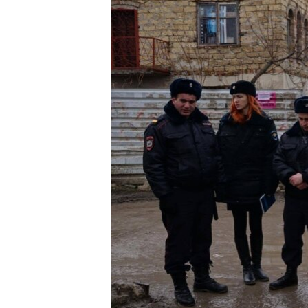
ВІДЕОУРОКИ «ELIFBE»
СВІДЧЕННЯ ОКУПАЦІЇ
УКРАЇНСЬКА ПРОБЛЕМА КРИМУ
ІНФОГРАФІКА