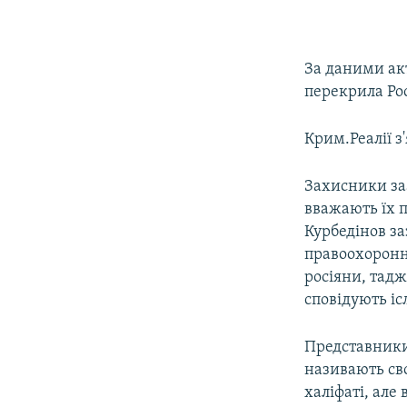
За даними акт
перекрила Ро
Крим.Реалії з
Захисники за
вважають їх 
Курбедінов за
правоохоронн
росіяни, тад
сповідують іс
Представники 
називають св
халіфаті, але