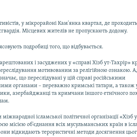
ивістів, у мікрорайоні Кам'янка квартал, де проходит
сгвардія. Місцевих жителів не пропускають додому.
'ясовують подробиці того, що відбувається.
арештованих і засуджених у «справі Хізб ут-Тахрір» 
переслідування мотивованим за релігійною ознакою. А
значає, що переслідувані у цій справі російськими
ими органами – переважно кримські татари, а також у
жики, азербайджанці та кримчани іншого етнічного по
лам.
міжнародної ісламської політичної організації «Хізб 
оєю місією об'єднання всіх мусульманських країн в іс
 вони відкидають терористичні методи досягнення цьог