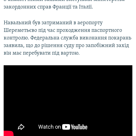
закордонних справ Франції та Італії.
Навальний був затриманий в аеропорту
Шереметьєво під час проходження паспортного
контролю. Федеральна служба виконання покарань
заявила, що до рішення суду про запобіжний захід
він має перебувати під вартою.