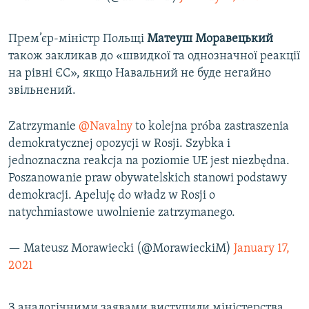
Прем’єр-міністр Польщі
Матеуш Моравецький
також закликав до «швидкої та однозначної реакції
на рівні ЄС», якщо Навальний не буде негайно
звільнений.
Zatrzymanie
@Navalny
to kolejna próba zastraszenia
demokratycznej opozycji w Rosji. Szybka i
jednoznaczna reakcja na poziomie UE jest niezbędna.
Poszanowanie praw obywatelskich stanowi podstawy
demokracji. Apeluję do władz w Rosji o
natychmiastowe uwolnienie zatrzymanego.
— Mateusz Morawiecki (@MorawieckiM)
January 17,
2021
З аналогічними заявами виступили міністерства