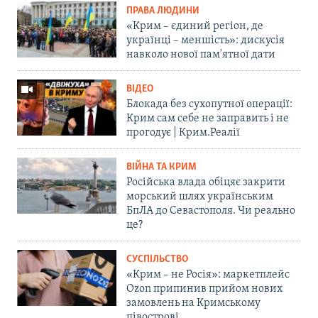
ПРАВА ЛЮДИНИ
«Крим – єдиний регіон, де
українці – меншість»: дискусія
навколо нової пам'ятної дати
ВІДЕО
Блокада без сухопутної операції:
Крим сам себе не заправить і не
прогодує | Крим.Реалії
ВІЙНА ТА КРИМ
Російська влада обіцяє закрити
морський шлях українським
БпЛА до Севастополя. Чи реально
це?
СУСПІЛЬСТВО
«Крим – не Росія»: маркетплейс
Ozon припинив прийом нових
замовлень на Кримському
півострові