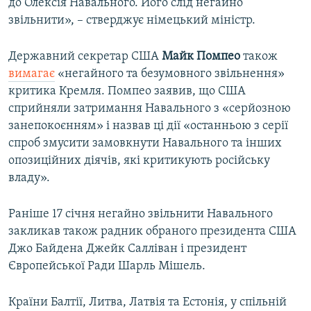
до Олексія Навального. Його слід негайно
звільнити», – стверджує німецький міністр.
Державний секретар США
Майк Помпео
також
вимагає
«негайного та безумовного звільнення»
критика Кремля. Помпео заявив, що США
сприйняли затримання Навального з «серйозною
занепокоєнням» і назвав ці дії «останньою з серії
спроб змусити замовкнути Навального та інших
опозиційних діячів, які критикують російську
владу».
Раніше 17 січня негайно звільнити Навального
закликав також радник обраного президента США
Джо Байдена Джейк Салліван і президент
Європейської Ради Шарль Мішель.
Країни Балтії, Литва, Латвія та Естонія, у спільній