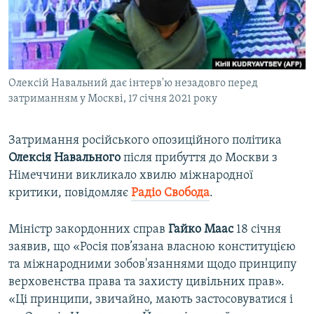
ВІДЕОУРОКИ «ELIFBE»
Русский
СВІДЧЕННЯ ОКУПАЦІЇ
Qırımtatar
УКРАЇНСЬКА ПРОБЛЕМА КРИМУ
Олексій Навальний дає інтерв'ю незадовго перед
ДОЛУЧАЙСЯ!
ІНФОГРАФІКА
затриманням у Москві, 17 січня 2021 року
Затримання російського опозиційного політика
Усі сайти RFE/RL
Олексія Навального
після прибуття до Москви з
Німеччини викликало хвилю міжнародної
критики, повідомляє
Радіо Свобода
.
Міністр закордонних справ
Гайко Маас
18 січня
заявив, що «Росія пов’язана власною конституцією
та міжнародними зобов'язаннями щодо принципу
верховенства права та захисту цивільних прав».
«Ці принципи, звичайно, мають застосовуватися і