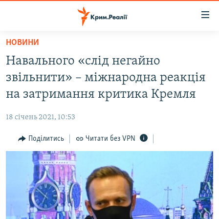
Доступність
посилання
Перейти
НОВИНИ
до
НОВИНИ
Навального «слід негайно
основного
ВОДА.КРИМ
матеріалу
звільнити» – міжнародна реакція
ВІДЕО ТА ФОТО
Перейти
на затримання критика Кремля
до
ПОЛІТИКА
основної
18 січень 2021, 10:53
БЛОГИ
навігації
Перейти
Поділитись
Читати без VPN
ПОГЛЯД
до
ІНТЕРВ'Ю
пошуку
ВСЕ ЗА ДЕНЬ
СПЕЦПРОЕКТИ
ЯК ОБІЙТИ БЛОКУВАННЯ
ДЕПОРТАЦІЯ