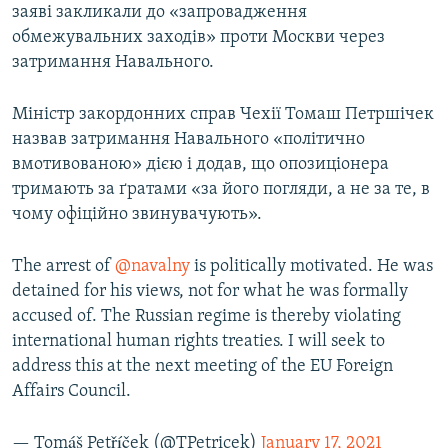
заяві закликали до «запровадження
обмежувальних заходів» проти Москви через
затримання Навального.
Міністр закордонних справ Чехії Томаш Петршічек
назвав затримання Навального «політично
вмотивованою» дією і додав, що опозиціонера
тримають за ґратами «за його погляди, а не за те, в
чому офіційно звинувачують».
The arrest of
@navalny
is politically motivated. He was
detained for his views, not for what he was formally
accused of. The Russian regime is thereby violating
international human rights treaties. I will seek to
address this at the next meeting of the EU Foreign
Affairs Council.
— Tomáš Petříček (@TPetricek)
January 17, 2021