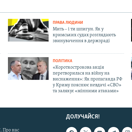
ПРАВА ЛЮДИНИ
Мить – і ти шпигун. Як у
кримських судах розглядають
звинувачення в держзраді
ПОЛІТИКА
«Короткострокова акція
перетворилася на війну на
виснаження»: Як пропаганда РФ
у Криму пояснює невдачі «СВО»
та залякує «мінними атаками»
ДОЛУЧАЙСЯ!
. Про нас