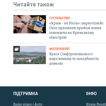
Читайте також
СУСПІЛЬСТВО
«Крим – не Росія»: маркетплейс
Ozon припинив прийом нових
замовлень на Кримському
півострові
ФОТОГАЛЕРЕЇ
Краса Сімферопольського
водосховища та занедбаність
довкола
Русский
ПІДТРИМКА
ІНФО
Qırımtatar
Ваше відео і фото
Крим.Реалії