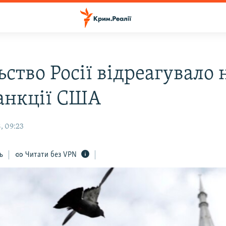
ство Росії відреагувало 
санкції США
, 09:23
ь
Читати без VPN