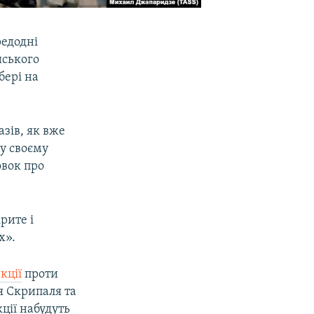
редодні
йського
бері на
зів, як вже
 у своєму
овок про
рите і
х».
кції
проти
ія Скрипаля та
ції набудуть