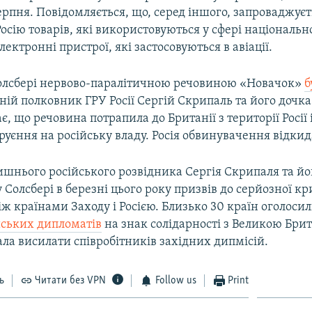
ерпня. Повідомляється, що, серед іншого, запроваджує
Росію товарів, які використовуються у сфері національн
лектронні пристрої, які застосовуються в авіації.
Солсбері нервово-паралітичною речовиною «Новачок»
б
ій полковник ГРУ Росії Сергій Скрипаль та його дочка
, що речовина потрапила до Британії з території Росії 
руєння на російську владу. Росія обвинувачення відкид
шнього російського розвідника Сергія Скрипаля та йо
Солсбері в березні цього року призвів до серйозної кр
ж країнами Заходу і Росією. Близько 30 країн оголоси
йських дипломатів
на знак солідарності з Великою Брита
ала висилати співробітників західних дипмісій.
ь
Читати без VPN
Follow us
Print