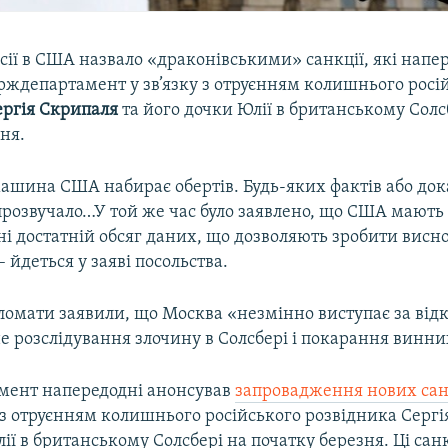
сії в США назвало «драконівськими» санкції, які напе
рждепартамент у зв’язку з отруєнням колишнього росі
ергія Скрипаля
та його дочки Юлії в британському Солс
ня.
ашина США набирає обертів. Будь-яких фактів або дока
прозвучало…У той же час було заявлено, що США мають
і достатній обсяг даних, що дозволяють зробити висн
– йдеться у заяві посольства.
ломати заявили, що Москва «незмінно виступає за відк
е розслідування злочину в Солсбері і покарання винни
ент напередодні анонсував
запровадження нових сан
ку з отруєнням колишнього російського розвідника Серг
ії в британському Солсбері на початку березня. Ці санк