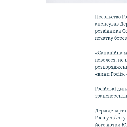
Посольство Ро
анонсував Де
розвідника
С
початку берез
«Санкційна м
повелося, не 
розпорядженн
«вини Росії», 
Російські дип
трансперентн
Держдепартам
Росії у зв’яз
його дочки Юл