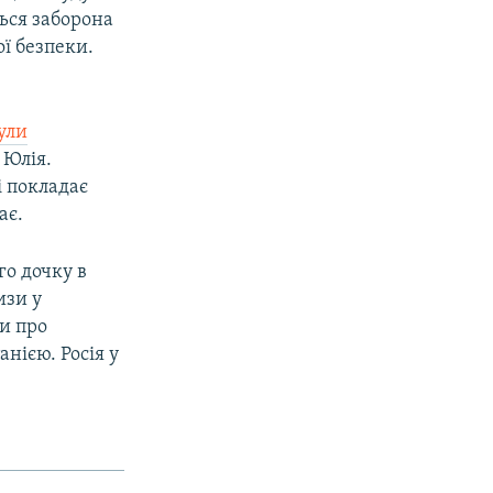
ться заборона
ої безпеки.
ули
 Юлія.
і покладає
ає.
го дочку в
изи у
ли про
нією. Росія у