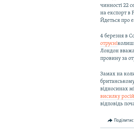
чинності 22 с
на експорт в 
Йдеться про е
4 березня в 
отруєні
колишн
Лондон вважає
провину за от
Замах на коли
британському 
відносинах мі
висилку росі
відповідь поч
Поділитис