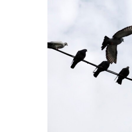
ВІДЕОУРОКИ «ELIFBE»
СВІДЧЕННЯ ОКУПАЦІЇ
УКРАЇНСЬКА ПРОБЛЕМА КРИМУ
ІНФОГРАФІКА