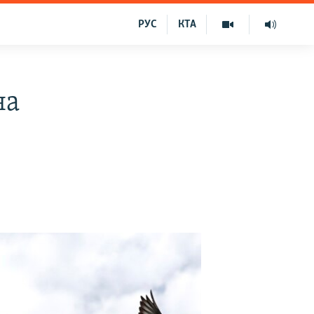
РУС
КТА
на