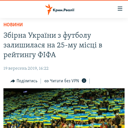
Доступність
посилання
Перейти
НОВИНИ
до
НОВИНИ
Збірна України з футболу
основного
ВОДА.КРИМ
матеріалу
залишилася на 25-му місці в
ВІДЕО ТА ФОТО
Перейти
рейтингу ФІФА
до
ПОЛІТИКА
основної
19 вересень 2019, 16:22
БЛОГИ
навігації
Перейти
Поділитись
Читати без VPN
ПОГЛЯД
до
ІНТЕРВ'Ю
пошуку
ВСЕ ЗА ДЕНЬ
СПЕЦПРОЕКТИ
ЯК ОБІЙТИ БЛОКУВАННЯ
ДЕПОРТАЦІЯ