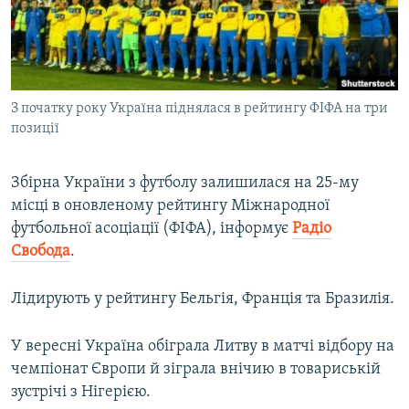
ВІДЕОУРОКИ «ELIFBE»
Русский
СВІДЧЕННЯ ОКУПАЦІЇ
Qırımtatar
УКРАЇНСЬКА ПРОБЛЕМА КРИМУ
З початку року Україна піднялася в рейтингу ФІФА на три
ДОЛУЧАЙСЯ!
ІНФОГРАФІКА
позиції
Збірна України з футболу залишилася на 25-му
Усі сайти RFE/RL
місці в оновленому рейтингу Міжнародної
футбольної асоціації (ФІФА), інформує
Радіо
Свобода
.
Лідирують у рейтингу Бельгія, Франція та Бразилія.
У вересні Україна обіграла Литву в матчі відбору на
чемпіонат Європи й зіграла внічию в товариській
зустрічі з Нігерією.