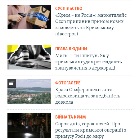
СУСПІЛЬСТВО
«Крим – не Росія»: маркетплейс
Ozon припинив прийом нових
замовлень на Кримському
півострові
ПРАВА ЛЮДИНИ
Мить – і ти шпигун. Як у
кримських судах розглядають
звинувачення в держзраді
ФОТОГАЛЕРЕЇ
Краса Сімферопольського
водосховища та занедбаність
довкола
ВІЙНА ТА КРИМ
Сорок днів, сорок ночей. Про
результати кримської операції з
примусу Росії до миру