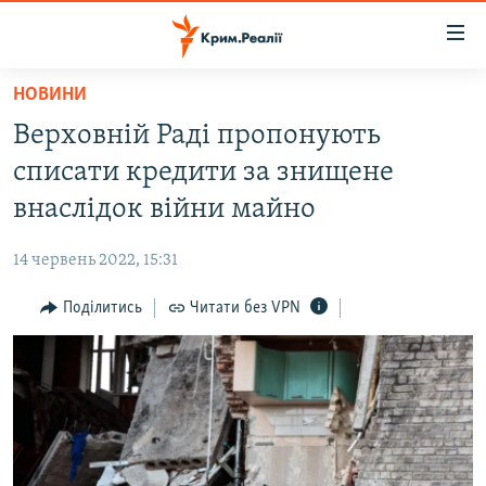
Доступність
посилання
Перейти
НОВИНИ
до
НОВИНИ
Верховній Раді пропонують
основного
ВОДА.КРИМ
матеріалу
списати кредити за знищене
ВІДЕО ТА ФОТО
Перейти
внаслідок війни майно
до
ПОЛІТИКА
основної
14 червень 2022, 15:31
БЛОГИ
навігації
Перейти
Поділитись
Читати без VPN
ПОГЛЯД
до
ІНТЕРВ'Ю
пошуку
ВСЕ ЗА ДЕНЬ
СПЕЦПРОЕКТИ
ЯК ОБІЙТИ БЛОКУВАННЯ
ДЕПОРТАЦІЯ