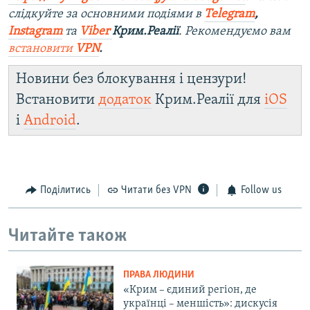
слідкуйте за основними подіями в
Telegram
,
Instagram
та
Viber
Крим.Реалії
. Рекомендуємо вам
встановити
VPN
.
Новини без блокування і цензури!
Встановити
додаток
Крим.Реалії для
iOS
і
Android
.
Поділитись
Читати без VPN
Follow us
Читайте також
ПРАВА ЛЮДИНИ
«Крим – єдиний регіон, де
українці – меншість»: дискусія