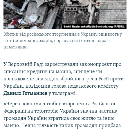
ВІДЕОУРОКИ «ELIFBE»
Русский
СВІДЧЕННЯ ОКУПАЦІЇ
Qırımtatar
УКРАЇНСЬКА ПРОБЛЕМА КРИМУ
Збитки від російського вторгнення в Україну оцінюють у
ДОЛУЧАЙСЯ!
ІНФОГРАФІКА
сотні мільярдів доларів, порахувати їх точно наразі
неможливо
Усі сайти RFE/RL
У Верховній Раді зареєстрували законопроєкт про
списання кредитів на майно, знищене чи
пошкоджене внаслідок збройної агресії Росії проти
України, повідомив голова податкового комітету
Данило Гетманцев
у телеграмі.
«Через повномасштабне вторгнення Російської
Федерації на територію України значна частина
громадян України втратила своє житло та інше
майно. Певна кількість таких громадян придбала