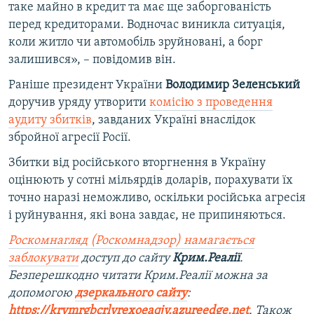
таке майно в кредит та має ще заборгованість
перед кредиторами. Водночас виникла ситуація,
коли житло чи автомобіль зруйновані, а борг
залишився», – повідомив він.
Раніше президент України
Володимир Зеленський
доручив уряду утворити
комісію з проведення
аудиту збитків
, завданих Україні внаслідок
збройної агресії Росії.
Збитки від російського вторгнення в Україну
оцінюють у сотні мільярдів доларів, порахувати їх
точно наразі неможливо, оскільки російська агресія
і руйнування, які вона завдає, не припиняються.
Роскомнагляд (Роскомнадзор) намагається
заблокувати
доступ до сайту
Крим.Реалії
.
Безперешкодно читати Крим.Реалії можна за
допомогою
дзеркального сайту
:
https://krymrgbcrlvrexoeaqjy.azureedge.net
. Також