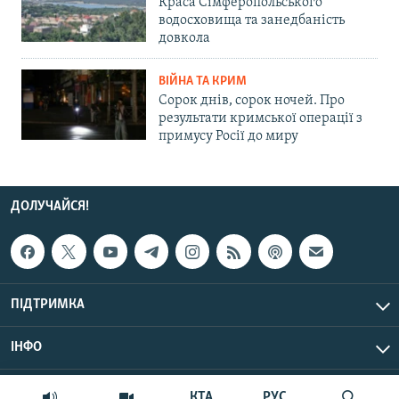
Краса Сімферопольського
водосховища та занедбаність
довкола
ВІЙНА ТА КРИМ
Сорок днів, сорок ночей. Про
результати кримської операції з
примусу Росії до миру
ДОЛУЧАЙСЯ!
ПІДТРИМКА
ІНФО
© Крим.Реалії, 2026 | Усі права застережено.
КТА
РУС