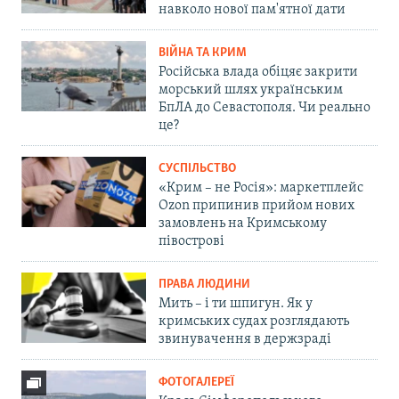
навколо нової пам'ятної дати
ВІЙНА ТА КРИМ
Російська влада обіцяє закрити
морський шлях українським
БпЛА до Севастополя. Чи реально
це?
СУСПІЛЬСТВО
«Крим – не Росія»: маркетплейс
Ozon припинив прийом нових
замовлень на Кримському
півострові
ПРАВА ЛЮДИНИ
Мить – і ти шпигун. Як у
кримських судах розглядають
звинувачення в держзраді
ФОТОГАЛЕРЕЇ