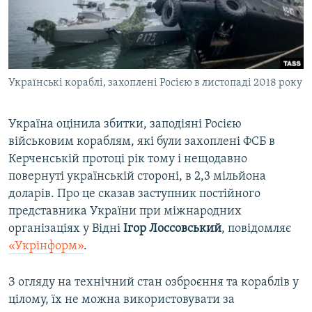
ВІДЕОУРОКИ «ELIFBE»
Русский
СВІДЧЕННЯ ОКУПАЦІЇ
Qırımtatar
УКРАЇНСЬКА ПРОБЛЕМА КРИМУ
Українські кораблі, захоплені Росією в листопаді 2018 року
ДОЛУЧАЙСЯ!
ІНФОГРАФІКА
Україна оцінила збитки, заподіяні Росією
військовим кораблям, які були захоплені ФСБ в
Усі сайти RFE/RL
Керченській протоці рік тому і нещодавно
повернуті українській стороні, в 2,3 мільйона
доларів. Про це сказав заступник постійного
представника України при міжнародних
організаціях у Відні
Ігор Лоссовський
, повідомляє
«Укрінформ»
.
З огляду на технічний стан озброєння та кораблів у
цілому, їх не можна використовувати за