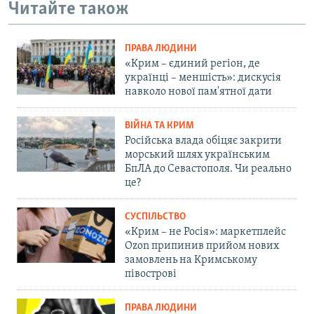
Читайте також
ПРАВА ЛЮДИНИ
«Крим – єдиний регіон, де
українці – меншість»: дискусія
навколо нової пам'ятної дати
ВІЙНА ТА КРИМ
Російська влада обіцяє закрити
морський шлях українським
БпЛА до Севастополя. Чи реально
це?
СУСПІЛЬСТВО
«Крим – не Росія»: маркетплейс
Ozon припинив прийом нових
замовлень на Кримському
півострові
ПРАВА ЛЮДИНИ