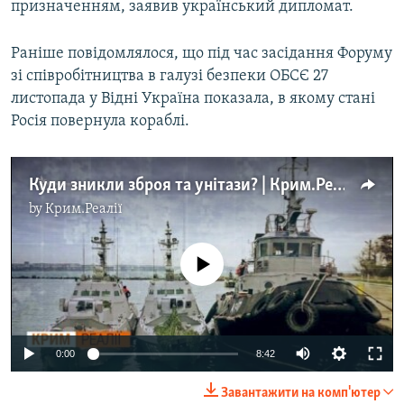
призначенням, заявив український дипломат.
Раніше повідомлялося, що під час засідання Форуму
зі співробітництва в галузі безпеки ОБСЄ 27
листопада у Відні Україна показала, в якому стані
Росія повернула кораблі.
Куди зникли зброя та унітази? | Крим.Реалії
by
Крим.Реалії
No media source currently available
0:00
8:42
Завантажити на комп'ютер