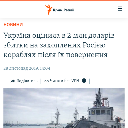
Доступність
посилання
Перейти
НОВИНИ
до
НОВИНИ
Україна оцінила в 2 млн доларів
основного
ВОДА.КРИМ
матеріалу
збитки на захоплених Росією
ВІДЕО ТА ФОТО
Перейти
кораблях після їх повернення
до
ПОЛІТИКА
основної
28 листопад 2019, 14:04
БЛОГИ
навігації
Перейти
Поділитись
Читати без VPN
ПОГЛЯД
до
ІНТЕРВ'Ю
пошуку
ВСЕ ЗА ДЕНЬ
СПЕЦПРОЕКТИ
ЯК ОБІЙТИ БЛОКУВАННЯ
ДЕПОРТАЦІЯ