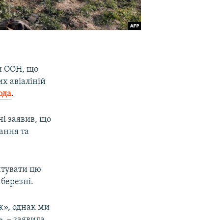
ри ООН, що
х авіаліній
ода
.
чі заявив, що
ання та
тувати цю
 березні.
к», однак ми
», – заявила