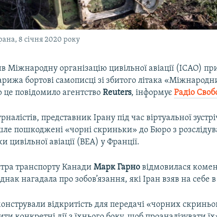
ана, 8 січня 2020 року
в Міжнародну організацію цивільної авіації (ICAO) п
рижа бортові самописці зі збитого літака «Міжнародни
о це повідомило агентство
Reuters
, інформує
Радіо Своб
налістів, представник Ірану під час віртуальної зустрі
шле пошкоджені «чорні скриньки» до Бюро з розслідув
и цивільної авіації (BEA) у Франції.
стра транспорту Канади
Марк Гарно
відмовилася комен
днак нагадала про зобов’язання, які Іран взяв на себе в
онстрували відкритість для передачі «чорних скриньо
ти конкретні дії з їхнього боку, щоб проаналізувати їх