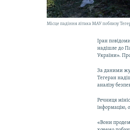
Місце падіння літака МАУ поблизу Тегер
Іран повідоми
надішле до Па
України». Пр
За даними жур
Тегеран наді
аналізу безпек
Речниця міні
інформацію, о
«Вони продем
хочемо побачи