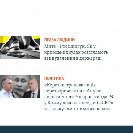
ПРАВА ЛЮДИНИ
Мить – і ти шпигун. Як у
кримських судах розглядають
звинувачення в держзраді
ПОЛІТИКА
«Короткострокова акція
перетворилася на війну на
виснаження»: Як пропаганда РФ
у Криму пояснює невдачі «СВО»
та залякує «мінними атаками»