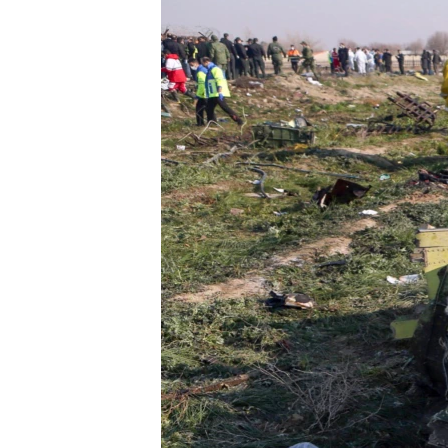
ВІДЕОУРОКИ «ELIFBE»
СВІДЧЕННЯ ОКУПАЦІЇ
УКРАЇНСЬКА ПРОБЛЕМА КРИМУ
ІНФОГРАФІКА