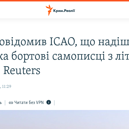
повідомив ICAO, що надіш
а бортові самописці з лі
 Reuters
 11:29
ь
Читати без VPN