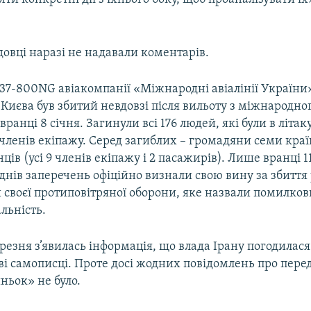
довці наразі не надавали коментарів.
737-800NG авіакомпанії «Міжнародні авіалінії України
 Києва був збитий невдовзі після вильоту з міжнародно
вранці 8 січня. Загинули всі 176 людей, які були в літаку
 членів екіпажу. Серед загиблих – громадяни семи краї
нців (усі 9 членів екіпажу і 2 пасажирів). Лише вранці 11
 днів заперечень офіційно визнали свою вину за збиття
 своєї протиповітряної оборони, яке назвали помилкови
льність.​
резня з’явилась інформація, що влада Ірану погодилас
ві самописці. Проте досі жодних повідомлень про пере
ньок» не було.