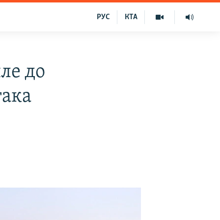
РУС
КТА
ле до
така