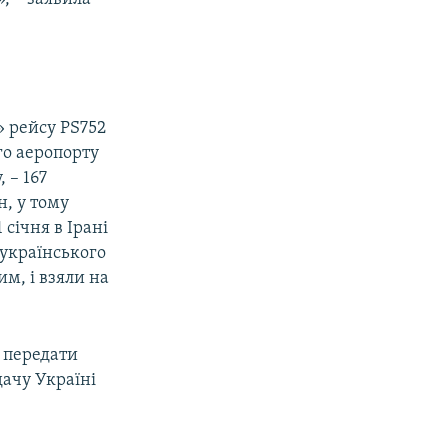
» рейсу PS752
го аеропорту
, – 167
н, у тому
 січня в Ірані
 українського
м, і взяли на
я передати
дачу Україні