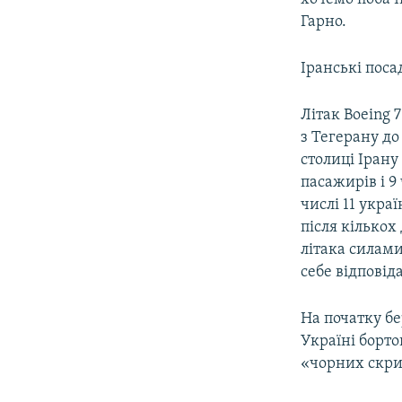
Гарно.
Іранські поса
Літак Boeing 
з Тегерану до
столиці Ірану 
пасажирів і 9
числі 11 украї
після кількох
літака силами
себе відповіда
На початку бе
Україні борто
«чорних скри