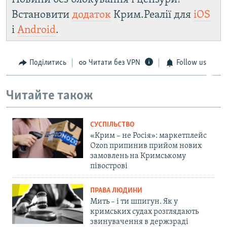
Встановити
додаток
Крим.Реалії для
iOS
і
Android
.
Поділитись
Читати без VPN
Follow us
Читайте також
СУСПІЛЬСТВО
«Крим – не Росія»: маркетплейс
Ozon припинив прийом нових
замовлень на Кримському
півострові
ПРАВА ЛЮДИНИ
Мить – і ти шпигун. Як у
кримських судах розглядають
звинувачення в держзраді