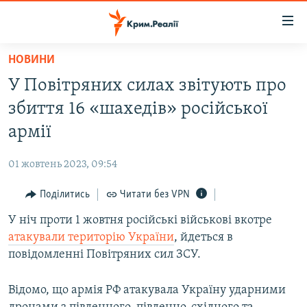
Доступність
посилання
Перейти
НОВИНИ
до
НОВИНИ
У Повітряних силах звітують про
основного
ВОДА.КРИМ
матеріалу
збиття 16 «шахедів» російської
ВІДЕО ТА ФОТО
Перейти
армії
до
ПОЛІТИКА
основної
01 жовтень 2023, 09:54
БЛОГИ
навігації
Перейти
Поділитись
Читати без VPN
ПОГЛЯД
до
У ніч проти 1 жовтня російські військові вкотре
ІНТЕРВ'Ю
пошуку
атакували територію України
, йдеться в
ВСЕ ЗА ДЕНЬ
повідомленні Повітряних сил ЗСУ.
СПЕЦПРОЕКТИ
Відомо, що армія РФ атакувала Україну ударними
ЯК ОБІЙТИ БЛОКУВАННЯ
ДЕПОРТАЦІЯ