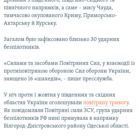
дронами з південного, південно-східного та
ВІДЕОУРОКИ «ELIFBE»
північного напрямків, а саме – мису Чауда,
Русский
тимчасово окупованого Криму, Приморсько-
СВІДЧЕННЯ ОКУПАЦІЇ
Qırımtatar
Ахтарську й Курську.
УКРАЇНСЬКА ПРОБЛЕМА КРИМУ
ДОЛУЧАЙСЯ!
Загалом було зафіксовано близько 30 ударних
ІНФОГРАФІКА
безпілотників.
«Силами та засобами Повітряних Сил, у взаємодії із
Усі сайти RFE/RL
протиповітряною обороною Сил оборони України,
знищено 16 «шахедів», – пише пресслужба.
У ніч проти 1 жовтня у південних та східних
областях України оголошували
повітряну тривогу
.
Як повідомляли Повітряні сили ЗСУ, група ударних
безпілотників РФ нині прямувала в напрямку
Білгород-Дністровського району Одеської області.