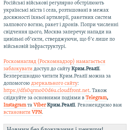
Російські військові регулярно обстрілюють
українські міста і села, розташовані в межах
досяжності їхньої артилерії, ракетних систем
залпового вогню, ракет і дронів. Попри численні
свідчення цього, Москва заперечує напади на
цивільні обʼєкти, стверджуючи, що бʼє лише по
військовій інфраструктурі.
Роскомнагляд (Роскомнадзор) намагається
заблокувати
доступ до сайту
Крим.Реалії
.
Безперешкодно читати Крим.Реалії можна за
допомогою
дзеркального сайту
:
https://dfs0qrmo00d6u.cloudfront.net
. Також
слідкуйте за основними подіями в
Telegram
,
Instagram
та
Viber
Крим.Реалії
. Рекомендуємо вам
встановити
VPN
.
Новини без блокування і цензури!