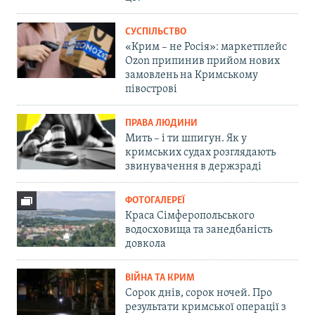
СУСПІЛЬСТВО
«Крим – не Росія»: маркетплейс
Ozon припинив прийом нових
замовлень на Кримському
півострові
ПРАВА ЛЮДИНИ
Мить – і ти шпигун. Як у
кримських судах розглядають
звинувачення в держзраді
ФОТОГАЛЕРЕЇ
Краса Сімферопольського
водосховища та занедбаність
довкола
ВІЙНА ТА КРИМ
Сорок днів, сорок ночей. Про
результати кримської операції з