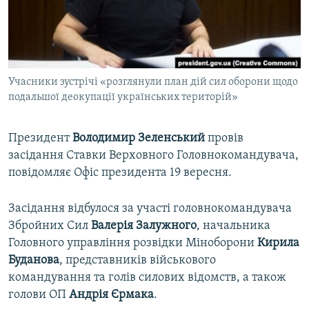
ВІДЕОУРОКИ «ELIFBE»
Русский
СВІДЧЕННЯ ОКУПАЦІЇ
Qırımtatar
УКРАЇНСЬКА ПРОБЛЕМА КРИМУ
Учасники зустрічі «розглянули план дій сил оборони щодо
ДОЛУЧАЙСЯ!
ІНФОГРАФІКА
подальшої деокупації українських територій»
Президент
Володимир Зеленський
провів
Усі сайти RFE/RL
засідання Ставки Верховного Головнокомандувача,
повідомляє Офіс президента 19 вересня.
Засідання відбулося за участі головнокомандувача
Збройних Сил
Валерія Залужного
, начальника
Головного управління розвідки Міноборони
Кирила
Буданова
, представників військового
командування та голів силових відомств, а також
голови ОП
Андрія Єрмака
.