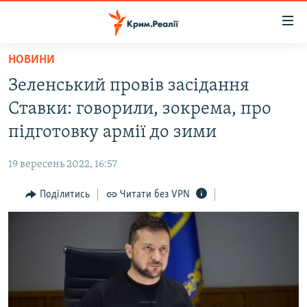
Доступність
посилання
Перейти
НОВИНИ
до
НОВИНИ
Зеленський провів засідання
основного
ВОДА.КРИМ
матеріалу
Ставки: говорили, зокрема, про
ВІДЕО ТА ФОТО
Перейти
підготовку армії до зими
до
ПОЛІТИКА
основної
19 вересень 2022, 16:57
БЛОГИ
навігації
Перейти
Поділитись
Читати без VPN
ПОГЛЯД
до
ІНТЕРВ'Ю
пошуку
ВСЕ ЗА ДЕНЬ
СПЕЦПРОЕКТИ
ЯК ОБІЙТИ БЛОКУВАННЯ
ДЕПОРТАЦІЯ