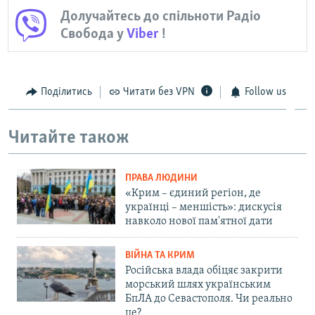
Долучайтесь до спільноти Радіо
720p
Свобода у
Viber
!
720p
1080p
1080p
Поділитись
Читати без VPN
Follow us
Читайте також
ПРАВА ЛЮДИНИ
«Крим – єдиний регіон, де
українці – меншість»: дискусія
навколо нової пам'ятної дати
ВІЙНА ТА КРИМ
Російська влада обіцяє закрити
морський шлях українським
БпЛА до Севастополя. Чи реально
це?