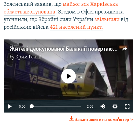
Зеленський заявив, що
майже вся Харківська
область деокупована
. Згодом в Офісі президента
уточнили, що Збройні сили України
звільнили
від
російських військ
421 населений пункт.
Жителі деокупованої Балаклії повертаються додому з евакуації (відео)
by
Крим.Реалії
No media source currently available
Auto
0:00
2:05
240p
Завантажити на комп'ютер
360p
Auto
240p
360p
480p
480p