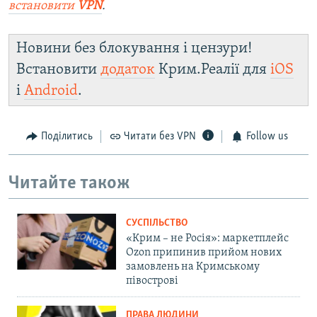
встановити
VPN
.
Новини без блокування і цензури!
Встановити
додаток
Крим.Реалії для
iOS
і
Android
.
Поділитись
Читати без VPN
Follow us
Читайте також
СУСПІЛЬСТВО
«Крим – не Росія»: маркетплейс
Ozon припинив прийом нових
замовлень на Кримському
півострові
ПРАВА ЛЮДИНИ