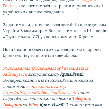
суму 375 мільйонів доларів, повідомляє
видання
Politico
, яке посилається на трьох американських і
українських високопосадовців.
За даними видання, це після зустрічі з президентом
України Володимиром Зеленським на саміті лідерів
«Групи семи» (G7) у японському місті Хіросіма.
Новий пакет включатиме артилерійські снаряди,
бронетехніку та протитанкову зброю.
Роскомнагляд (Роскомнадзор) намагається
заблокувати
доступ до сайту
Крим.Реалії
.
Безперешкодно читати Крим.Реалії можна за
допомогою
дзеркального сайту
:
https://dfs0qrmo00d6u.cloudfront.net
. Також
слідкуйте за основними подіями в
Telegram
,
Instagram
та
Viber
Крим.Реалії
. Рекомендуємо вам