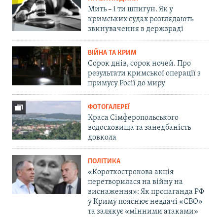
Мить – і ти шпигун. Як у
кримських судах розглядають
звинувачення в держзраді
ВІЙНА ТА КРИМ
Сорок днів, сорок ночей. Про
результати кримської операції з
примусу Росії до миру
ФОТОГАЛЕРЕЇ
Краса Сімферопольського
водосховища та занедбаність
довкола
ПОЛІТИКА
«Короткострокова акція
перетворилася на війну на
виснаження»: Як пропаганда РФ
у Криму пояснює невдачі «СВО»
та залякує «мінними атаками»