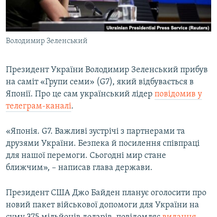
ВІДЕОУРОКИ «ELIFBE»
Русский
СВІДЧЕННЯ ОКУПАЦІЇ
Qırımtatar
Володимир Зеленський
УКРАЇНСЬКА ПРОБЛЕМА КРИМУ
ДОЛУЧАЙСЯ!
ІНФОГРАФІКА
Президент України Володимир Зеленський прибув
на саміт «Групи семи» (G7), який відбувається в
Японії. Про це сам український лідер
повідомив у
Усі сайти RFE/RL
телеграм-каналі
.
«Японія. G7. Важливі зустрічі з партнерами та
друзями України. Безпека й посилення співпраці
для нашої перемоги. Сьогодні мир стане
ближчим», – написав глава держави.
Президент США Джо Байден планує оголосити про
новий пакет військової допомоги для України на