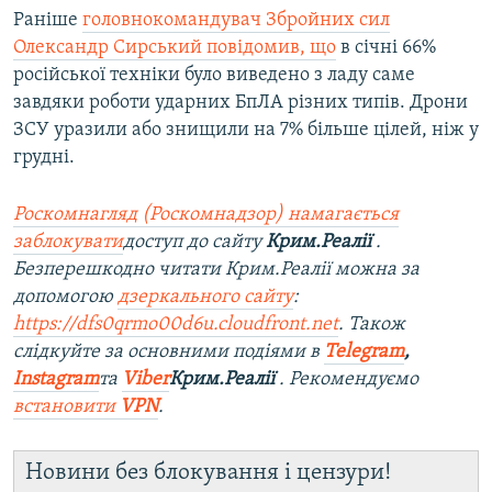
Раніше
головнокомандувач Збройних сил
Олександр Сирський повідомив, що
в січні 66%
російської техніки було виведено з ладу саме
завдяки роботи ударних БпЛА різних типів. Дрони
ЗСУ уразили або знищили на 7% більше цілей, ніж у
грудні.
Роскомнагляд (Роскомнадзор) намагається
заблокувати
доступ до сайту
Крим.Реалії
.
Безперешкодно читати Крим.Реалії можна за
допомогою
дзеркального сайту
:
https://dfs0qrmo00d6u.cloudfront.net
. Також
слідкуйте за основними подіями в
Telegram
,
Instagram
та
Viber
Крим.Реалії
. Рекомендуємо
встановити
VPN
.
Новини без блокування і цензури!