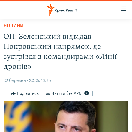
Доступність
посилання
Перейти
НОВИНИ
до
НОВИНИ
ОП: Зеленський відвідав
основного
ВОДА.КРИМ
матеріалу
Покровський напрямок, де
ВІДЕО ТА ФОТО
Перейти
зустрівся з командирами «Лінії
до
ПОЛІТИКА
дронів»
основної
БЛОГИ
навігації
22 березень 2025, 13:35
Перейти
ПОГЛЯД
до
Поділитись
Читати без VPN
ІНТЕРВ'Ю
пошуку
ВСЕ ЗА ДЕНЬ
СПЕЦПРОЕКТИ
ЯК ОБІЙТИ БЛОКУВАННЯ
ДЕПОРТАЦІЯ