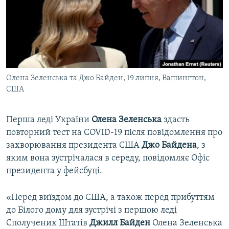
ВІДЕОУРОКИ «ELIFBE»
Русский
СВІДЧЕННЯ ОКУПАЦІЇ
Qırımtatar
УКРАЇНСЬКА ПРОБЛЕМА КРИМУ
ДОЛУЧАЙСЯ!
ІНФОГРАФІКА
Олена Зеленська та Джо Байден, 19 липня, Вашингтон,
США
Усі сайти RFE/RL
Перша леді України
Олена Зеленська
здасть
повторний тест на COVID-19 після повідомлення про
захворювання президента США
Джо Байдена
, з
яким вона зустрічалася в середу, повідомляє Офіс
президента у фейсбуці.
«Перед виїздом до США, а також перед прибуттям
до Білого дому для зустрічі з першою леді
Сполучених Штатів
Джилл Байден
Олена Зеленська