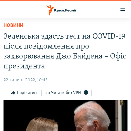
Доступність
посилання
Перейти
НОВИНИ
до
НОВИНИ
Зеленська здасть тест на COVID-19
основного
ВОДА.КРИМ
матеріалу
після повідомлення про
ВІДЕО ТА ФОТО
Перейти
захворювання Джо Байдена – Офіс
до
ПОЛІТИКА
президента
основної
БЛОГИ
навігації
22 липень 2022, 10:43
Перейти
ПОГЛЯД
до
Поділитись
Читати без VPN
ІНТЕРВ'Ю
пошуку
ВСЕ ЗА ДЕНЬ
СПЕЦПРОЕКТИ
ЯК ОБІЙТИ БЛОКУВАННЯ
ДЕПОРТАЦІЯ