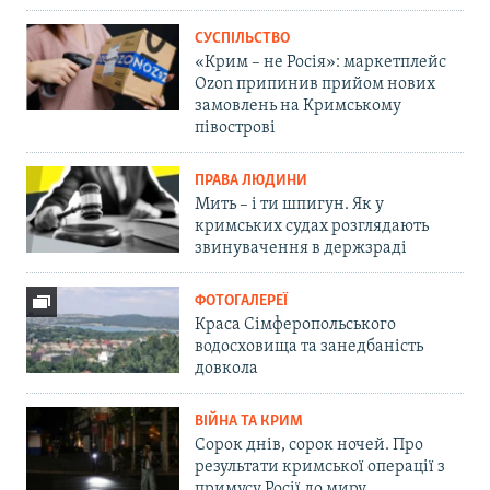
СУСПІЛЬСТВО
«Крим – не Росія»: маркетплейс
Ozon припинив прийом нових
замовлень на Кримському
півострові
ПРАВА ЛЮДИНИ
Мить – і ти шпигун. Як у
кримських судах розглядають
звинувачення в держзраді
ФОТОГАЛЕРЕЇ
Краса Сімферопольського
водосховища та занедбаність
довкола
ВІЙНА ТА КРИМ
Сорок днів, сорок ночей. Про
результати кримської операції з
примусу Росії до миру