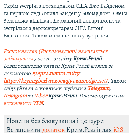
Окрім зустрічі з президентом США Джо Байденом
та першою леді Джилл Байден у Білому домі, Олена
Зеленська відвідала Державний департамент та
зустрілася з держсекретарем США Ентоні
Блінкеном. Також мала ще низку зустрічей.
Роскомнагляд (Роскомнадзор) намагається
заблокувати
доступ до сайту
Крим.Реалії
.
Безперешкодно читати Крим.Реалії можна за
допомогою
дзеркального сайту
:
https://krymrgbcrlvrexoeaqjy.azureedge.net/
. Також
слідкуйте за основними подіями в
Telegram
,
Instagram
та
Viber
Крим.Реалії
. Рекомендуємо вам
встановити
VPN
.
Новини без блокування і цензури!
Встановити
додаток
Крим.Реалії для
iOS