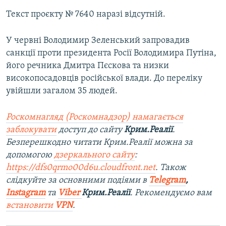
Текст проєкту № 7640 наразі відсутній.
У червні Володимир Зеленський запровадив
санкції проти президента Росії Володимира Путіна,
його речника Дмитра Пєскова та низки
високопосадовців російської влади. До переліку
увійшли загалом 35 людей.
Роскомнагляд (Роскомнадзор) намагається
заблокувати
доступ до сайту
Крим.Реалії
.
Безперешкодно читати Крим.Реалії можна за
допомогою
дзеркального сайту
:
https://dfs0qrmo00d6u.cloudfront.net
. Також
слідкуйте за основними подіями в
Telegram
,
Instagram
та
Viber
Крим.Реалії
. Рекомендуємо вам
встановити
VPN
.