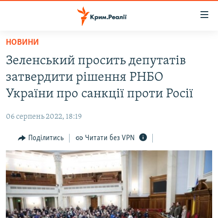
Доступність
посилання
Перейти
НОВИНИ
до
НОВИНИ
Зеленський просить депутатів
основного
ВОДА.КРИМ
матеріалу
затвердити рішення РНБО
ВІДЕО ТА ФОТО
Перейти
України про санкції проти Росії
до
ПОЛІТИКА
основної
06 серпень 2022, 18:19
БЛОГИ
навігації
Перейти
Поділитись
Читати без VPN
ПОГЛЯД
до
ІНТЕРВ'Ю
пошуку
ВСЕ ЗА ДЕНЬ
СПЕЦПРОЕКТИ
ЯК ОБІЙТИ БЛОКУВАННЯ
ДЕПОРТАЦІЯ