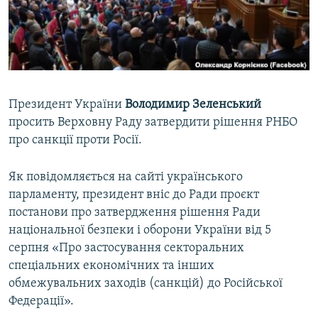
ВІДЕОУРОКИ «ELIFBE»
Русский
СВІДЧЕННЯ ОКУПАЦІЇ
Qırımtatar
УКРАЇНСЬКА ПРОБЛЕМА КРИМУ
ДОЛУЧАЙСЯ!
ІНФОГРАФІКА
Президент України
Володимир Зеленський
просить Верховну Раду затвердити рішення РНБО
про санкції проти Росії.
Усі сайти RFE/RL
Як повідомляється на сайті українського
парламенту, президент вніс до Ради проєкт
постанови про затвердження рішення Ради
національної безпеки і оборони України від 5
серпня «Про застосування секторальних
спеціальних економічних та інших
обмежувальних заходів (санкцій) до Російської
Федерації».