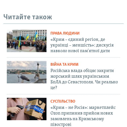
Читайте також
ПРАВА ЛЮДИНИ
«Крим – єдиний регіон, де
українці – меншість»: дискусія
навколо нової пам'ятної дати
ВІЙНА ТА КРИМ
Російська влада обіцяє закрити
морський шлях українським
БпЛА до Севастополя. Чи реально
це?
СУСПІЛЬСТВО
«Крим – не Росія»: маркетплейс
Ozon припинив прийом нових
замовлень на Кримському
півострові