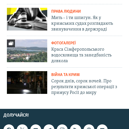
ПРАВА ЛЮДИНИ
Мить – і ти шпигун. Як у
кримських судах розглядають
звинувачення в держзраді
ФОТОГАЛЕРЕЇ
Краса Сімферопольського
водосховища та занедбаність
довкола
ВІЙНА ТА КРИМ
Сорок днів, сорок ночей. Про
результати кримської операції з
примусу Росії до миру
ДОЛУЧАЙСЯ!