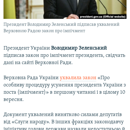
ВІДЕОУРОКИ «ELIFBE»
Русский
СВІДЧЕННЯ ОКУПАЦІЇ
Qırımtatar
Президент Володимир Зеленський підписав ухвалений
УКРАЇНСЬКА ПРОБЛЕМА КРИМУ
Верховною Радою закон про імпічмент
ДОЛУЧАЙСЯ!
ІНФОГРАФІКА
Президент України
Володимир Зеленський
підписав закон про імпічмент президента, свідчать
дані на сайті Верховної Ради.
Усі сайти RFE/RL
Верховна Рада України
ухвалила закон
«Про
особливу процедуру усунення президента України з
поста (імпічмент)» в першому читанні і в цілому 10
вересня.
Документ ухвалений винятково силами депутатів
від «Слуги народу». В інших фракціях законодавчу
ініціативу голови держави назвали недостатньою й