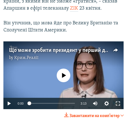
країни, з якими він не зможе «гратися», – сказав
Апаршин в ефірі телеканалу
ZIK
23 квітня.
Він уточнив, що мова йде про Велику Британію та
Сполучені Штати Америки.
Що може зробити президент у перший день на посаді? (відео)
by
Крим.Реалії
No media source currently available
0:00
3:13
Завантажити на комп'ютер