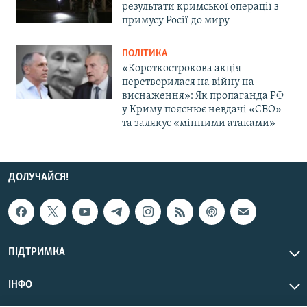
результати кримської операції з
примусу Росії до миру
ПОЛІТИКА
«Короткострокова акція
перетворилася на війну на
виснаження»: Як пропаганда РФ
у Криму пояснює невдачі «СВО»
та залякує «мінними атаками»
ДОЛУЧАЙСЯ!
ПІДТРИМКА
ІНФО