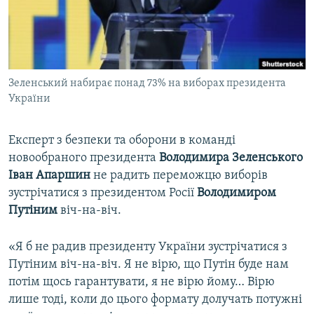
ВІДЕОУРОКИ «ELIFBE»
Русский
СВІДЧЕННЯ ОКУПАЦІЇ
Qırımtatar
УКРАЇНСЬКА ПРОБЛЕМА КРИМУ
Зеленський набирає понад 73% на виборах президента
ДОЛУЧАЙСЯ!
ІНФОГРАФІКА
України
Експерт з безпеки та оборони в команді
Усі сайти RFE/RL
новообраного президента
Володимира Зеленського
Іван Апаршин
не радить переможцю виборів
зустрічатися з президентом Росії
Володимиром
Путіним
віч-на-віч.
«Я б не радив президенту України зустрічатися з
Путіним віч-на-віч. Я не вірю, що Путін буде нам
потім щось гарантувати, я не вірю йому… Вірю
лише тоді, коли до цього формату долучать потужні