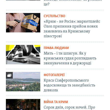
це?
СУСПІЛЬСТВО
«Крим – не Росія»: маркетплейс
Ozon припинив прийом нових
замовлень на Кримському
півострові
ПРАВА ЛЮДИНИ
Мить – і ти шпигун. Як у
кримських судах розглядають
звинувачення в держзраді
ФОТОГАЛЕРЕЇ
Краса Сімферопольського
водосховища та занедбаність
довкола
ВІЙНА ТА КРИМ
Сорок днів, сорок ночей. Про