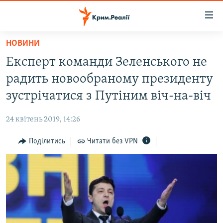
Доступність
посилання
Перейти
НОВИНИ
до
НОВИНИ
Експерт команди Зеленського не
основного
ВОДА.КРИМ
матеріалу
радить новообраному президенту
ВІДЕО ТА ФОТО
Перейти
зустрічатися з Путіним віч-на-віч
до
ПОЛІТИКА
основної
24 квітень 2019, 14:26
БЛОГИ
навігації
Перейти
Поділитись
Читати без VPN
ПОГЛЯД
до
ІНТЕРВ'Ю
пошуку
ВСЕ ЗА ДЕНЬ
СПЕЦПРОЕКТИ
ЯК ОБІЙТИ БЛОКУВАННЯ
ДЕПОРТАЦІЯ