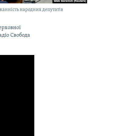
рканність народних депутатів
ерховної
адіо Свобода