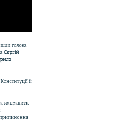
йшли голова
та
Сергій
рило
 Конституції й
та направити
я
, припинення