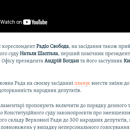
є кореспондент
Радіо Свобода
, на засідання також при
ого суду
Наталя Шаптала
, перший помічник президен
а Офісу президента
Андрій Богдан
та його заступник
Ки
ховна Рада на своєму засіданні
планує
внести зміни до
оторканність народних депутатів.
арламентарі пропонують включити до порядку денного 
до Конституційного суду законопроєкти про зменшенн
ого складу Верховної Ради до 300 народних депутатів
 повноважень у випадку неперсонального голосування