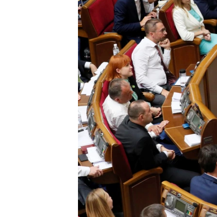
ВІДЕОУРОКИ «ELIFBE»
СВІДЧЕННЯ ОКУПАЦІЇ
УКРАЇНСЬКА ПРОБЛЕМА КРИМУ
ІНФОГРАФІКА