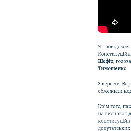
Як повідомля
Конституційн
Шефір
, голов
Тимошенко
.
3 вересня Вер
обмежити нед
Крім того, п
на висновок 
конституційн
депутатських