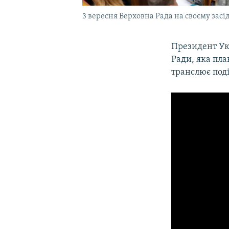
3 вересня Верховна Рада на своєму зас
Президент У
Ради, яка пла
транслює под