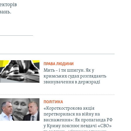
екторів
вань.
ПРАВА ЛЮДИНИ
Мить – і ти шпигун. Як у
кримських судах розглядають
звинувачення в держзраді
ПОЛІТИКА
«Короткострокова акція
перетворилася на війну на
виснаження»: Як пропаганда РФ
у Криму пояснює невдачі «СВО»