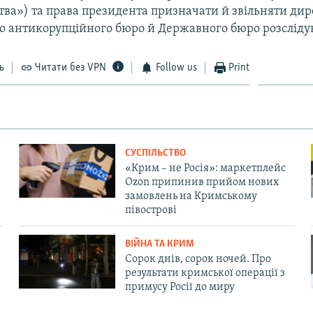
тва») та права президента призначати й звільняти дир
о антикорупційного бюро й Державного бюро розсліду
ь
Читати без VPN
Follow us
Print
СУСПІЛЬСТВО
«Крим – не Росія»: маркетплейс
Ozon припинив прийом нових
замовлень на Кримському
півострові
ВІЙНА ТА КРИМ
Сорок днів, сорок ночей. Про
результати кримської операції з
примусу Росії до миру