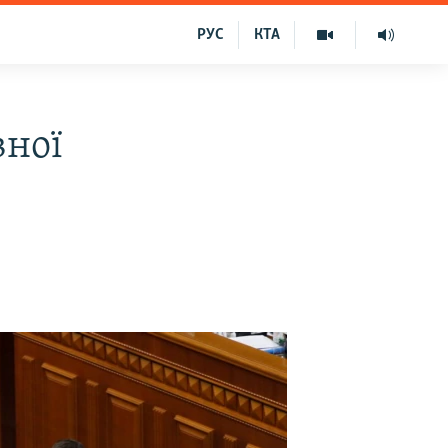
РУС
КТА
вної