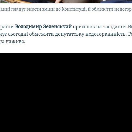
іданні планує внести зміни до Конституції й обмежити недото
країни
Володимир Зеленський
прийшов на засідання В
нує сьогодні обмежити депутатську недоторканність. Р
ію наживо.