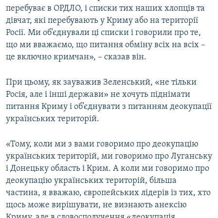
перебуває в ОРДЛО, і списки тих наших хлопців та
дівчат, які перебувають у Криму або на території
Росії. Ми об’єднували ці списки і говорили про те,
що ми вважаємо, що питання обміну всіх на всіх –
це включно кримчан», – сказав він.
При цьому, як зауважив Зеленський, «не тільки
Росія, але і інші держави» не хочуть піднімати
питання Криму і об’єднувати з питанням деокупації
українських територій.
«Тому, коли ми з вами говоримо про деокупацію
українських територій, ми говоримо про Луганську
і Донецьку область і Крим. А коли ми говоримо про
деокупацію українських територій, більша
частина, я вважаю, європейських лідерів із тих, хто
щось може вирішувати, не визнають анексію
Криму, але в словосполучення «деокупація