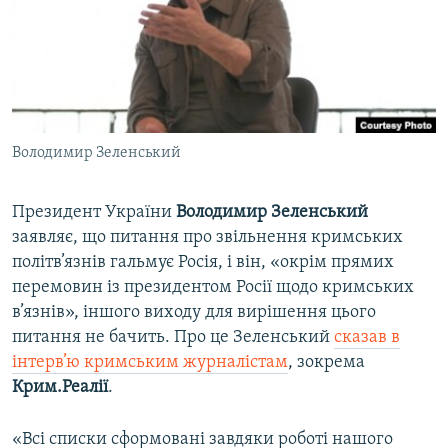
ВІДЕОУРОКИ «ELIFBE»
Русский
СВІДЧЕННЯ ОКУПАЦІЇ
Qırımtatar
УКРАЇНСЬКА ПРОБЛЕМА КРИМУ
ДОЛУЧАЙСЯ!
ІНФОГРАФІКА
Володимир Зеленський
Президент України
Володимир Зеленський
Усі сайти RFE/RL
заявляє, що питання про звільнення кримських
політв’язнів гальмує Росія, і він, «окрім прямих
перемовин із президентом Росії щодо кримських
в’язнів», іншого виходу для вирішення цього
питання не бачить. Про це Зеленський
сказав в
інтерв’ю
кримським журналістам
, зокрема
Крим.Реалії
.
«Всі списки сформовані завдяки роботі нашого