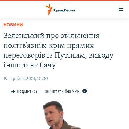
Доступність
посилання
Перейти
НОВИНИ
до
НОВИНИ
Зеленський про звільнення
основного
ВОДА.КРИМ
матеріалу
політв’язнів: крім прямих
ВІДЕО ТА ФОТО
Перейти
переговорів із Путіним, виходу
до
ПОЛІТИКА
іншого не бачу
основної
БЛОГИ
навігації
19 серпень 2021, 10:30
Перейти
ПОГЛЯД
до
Поділитись
Читати без VPN
ІНТЕРВ'Ю
пошуку
ВСЕ ЗА ДЕНЬ
СПЕЦПРОЕКТИ
ЯК ОБІЙТИ БЛОКУВАННЯ
ДЕПОРТАЦІЯ