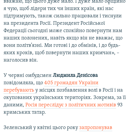
вважаю, що цього дуже мало. І дуже мало офіційно
я чую, щоб лідери тих чи інших країн, які нас
підтримують, також сильно працювали і тиснули
на президента Росії. Президент Російської
Федерації сьогодні може спокійно повернути нам
наших полонених, навіть якщо він не вважає, що
вони політв’язні. Ми готові і до обмінів, і до будь-
яких кроків, щоб повернути наших кримчан», –
наголосив він.
У червні омбудсмен
Людмила Денісова
повідомляла, що
405 громадян України
перебувають
у місцях позбавлення волі в Росії і на
окупованих українських територіях. Зокрема, за її
даними,
Росія переслідує з політичних мотивів
93
кримських татар.
Зеленський у квітні цього року
запропонував