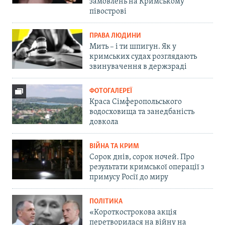
замовлень на Кримському
півострові
ПРАВА ЛЮДИНИ
Мить – і ти шпигун. Як у
кримських судах розглядають
звинувачення в держзраді
ФОТОГАЛЕРЕЇ
Краса Сімферопольського
водосховища та занедбаність
довкола
ВІЙНА ТА КРИМ
Сорок днів, сорок ночей. Про
результати кримської операції з
примусу Росії до миру
ПОЛІТИКА
«Короткострокова акція
перетворилася на війну на