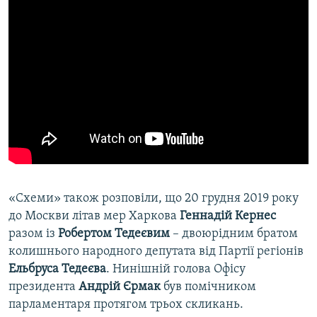
«Схеми» також розповіли, що 20 грудня 2019 року
до Москви літав мер Харкова
Геннадій Кернес
разом із
Робертом Тедеєвим
– двоюрідним братом
колишнього народного депутата від Партії регіонів
Ельбруса Тедеєва
. Нинішній голова Офісу
президента
Андрій Єрмак
був помічником
парламентаря протягом трьох скликань.