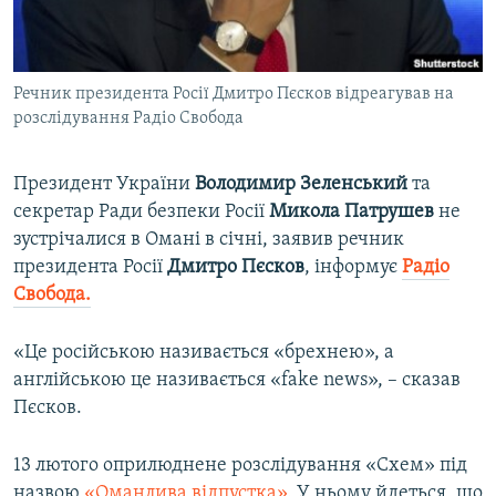
ВІДЕОУРОКИ «ELIFBE»
Русский
СВІДЧЕННЯ ОКУПАЦІЇ
Qırımtatar
Речник президента Росії Дмитро Пєсков відреагував на
УКРАЇНСЬКА ПРОБЛЕМА КРИМУ
розслідування Радіо Свобода
ДОЛУЧАЙСЯ!
ІНФОГРАФІКА
Президент України
Володимир Зеленський
та
секретар Ради безпеки Росії
Микола Патрушев
не
зустрічалися в Омані в січні, заявив речник
Усі сайти RFE/RL
президента Росії
Дмитро Пєсков
, інформує
Радіо
Свобода.
«Це російською називається «брехнею», а
англійською це називається «fake news», – сказав
Пєсков.
13 лютого оприлюднене розслідування «Схем» під
назвою
«Оманлива відпустка»
. У ньому йдеться, що