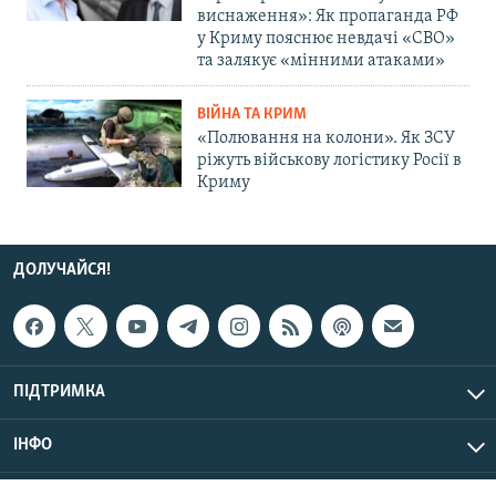
виснаження»: Як пропаганда РФ
у Криму пояснює невдачі «СВО»
та залякує «мінними атаками»
ВІЙНА ТА КРИМ
«Полювання на колони». Як ЗСУ
ріжуть військову логістику Росії в
Криму
ДОЛУЧАЙСЯ!
ПІДТРИМКА
ІНФО