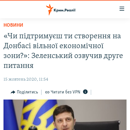
Доступність
посилання
Перейти
НОВИНИ
до
НОВИНИ
«Чи підтримуєш ти створення на
основного
ВОДА.КРИМ
матеріалу
Донбасі вільної економічної
ВІДЕО ТА ФОТО
Перейти
зони?»: Зеленський озвучив друге
до
ПОЛІТИКА
питання
основної
БЛОГИ
навігації
15 жовтень 2020, 11:54
Перейти
ПОГЛЯД
до
Поділитись
Читати без VPN
ІНТЕРВ'Ю
пошуку
ВСЕ ЗА ДЕНЬ
СПЕЦПРОЕКТИ
ЯК ОБІЙТИ БЛОКУВАННЯ
ДЕПОРТАЦІЯ