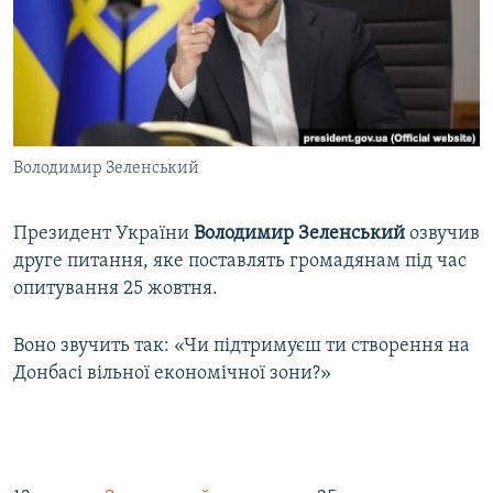
ВІДЕОУРОКИ «ELIFBE»
Русский
СВІДЧЕННЯ ОКУПАЦІЇ
Qırımtatar
УКРАЇНСЬКА ПРОБЛЕМА КРИМУ
ДОЛУЧАЙСЯ!
ІНФОГРАФІКА
Володимир Зеленський
Президент України
Володимир Зеленський
озвучив
Усі сайти RFE/RL
друге питання, яке поставлять громадянам під час
опитування 25 жовтня.
Воно звучить так: «Чи підтримуєш ти створення на
Донбасі вільної економічної зони?»