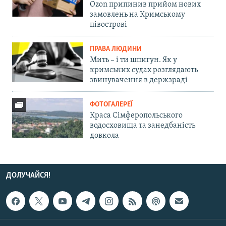
Ozon припинив прийом нових
замовлень на Кримському
півострові
ПРАВА ЛЮДИНИ
Мить – і ти шпигун. Як у
кримських судах розглядають
звинувачення в держзраді
ФОТОГАЛЕРЕЇ
Краса Сімферопольського
водосховища та занедбаність
довкола
ДОЛУЧАЙСЯ!