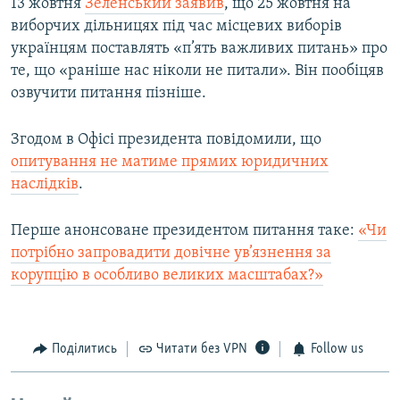
13 жовтня
Зеленський заявив
, що 25 жовтня на
виборчих дільницях під час місцевих виборів
українцям поставлять «п’ять важливих питань» про
те, що «раніше нас ніколи не питали». Він пообіцяв
озвучити питання пізніше.
Згодом в Офісі президента повідомили, що
опитування не матиме прямих юридичних
наслідків
.
Перше анонсоване президентом питання таке:
«Чи
потрібно запровадити довічне ув’язнення за
корупцію в особливо великих масштабах?»
Поділитись
Читати без VPN
Follow us