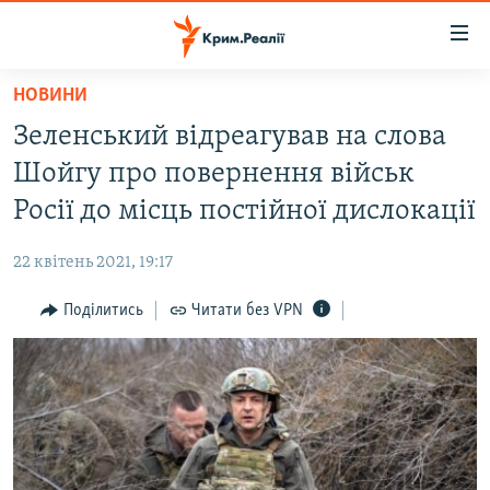
Доступність
посилання
Перейти
НОВИНИ
до
НОВИНИ
Зеленський відреагував на слова
основного
ВОДА.КРИМ
матеріалу
Шойгу про повернення військ
ВІДЕО ТА ФОТО
Перейти
Росії до місць постійної дислокації
до
ПОЛІТИКА
основної
22 квітень 2021, 19:17
БЛОГИ
навігації
Перейти
Поділитись
Читати без VPN
ПОГЛЯД
до
ІНТЕРВ'Ю
пошуку
ВСЕ ЗА ДЕНЬ
СПЕЦПРОЕКТИ
ЯК ОБІЙТИ БЛОКУВАННЯ
ДЕПОРТАЦІЯ