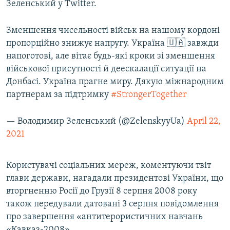
Зеленський у Twitter.
Зменшення чисельності військ на нашому кордоні
пропорційно знижує напругу. Україна 🇺🇦 завжди
напоготові, але вітає будь-які кроки зі зменшення
військової присутності й деескалації ситуації на
Донбасі. Україна прагне миру. Дякую міжнародним
партнерам за підтримку
#StrongerTogether
— Володимир Зеленський (@ZelenskyyUa)
April 22,
2021
Користувачі соціальних мереж, коментуючи твіт
глави держави, нагадали президентові України, що
вторгненню Росії до Грузії 8 серпня 2008 року
також передували датовані 3 серпня повідомлення
про завершення «антитерористичних навчань
«Кавказ-2008».