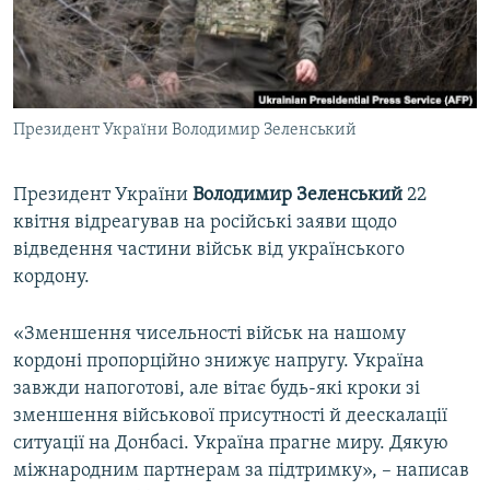
ВІДЕОУРОКИ «ELIFBE»
Русский
СВІДЧЕННЯ ОКУПАЦІЇ
Qırımtatar
УКРАЇНСЬКА ПРОБЛЕМА КРИМУ
Президент України Володимир Зеленський
ДОЛУЧАЙСЯ!
ІНФОГРАФІКА
Президент України
Володимир Зеленський
22
квітня відреагував на російські заяви щодо
Усі сайти RFE/RL
відведення частини військ від українського
кордону.
«Зменшення чисельності військ на нашому
кордоні пропорційно знижує напругу. Україна
завжди напоготові, але вітає будь-які кроки зі
зменшення військової присутності й деескалації
ситуації на Донбасі. Україна прагне миру. Дякую
міжнародним партнерам за підтримку», – написав