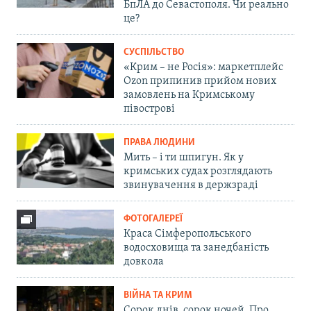
БпЛА до Севастополя. Чи реально
це?
СУСПІЛЬСТВО
«Крим – не Росія»: маркетплейс
Ozon припинив прийом нових
замовлень на Кримському
півострові
ПРАВА ЛЮДИНИ
Мить – і ти шпигун. Як у
кримських судах розглядають
звинувачення в держзраді
ФОТОГАЛЕРЕЇ
Краса Сімферопольського
водосховища та занедбаність
довкола
ВІЙНА ТА КРИМ
Сорок днів, сорок ночей. Про