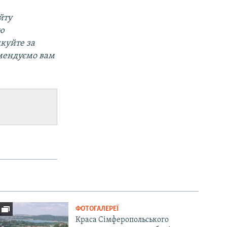
йту
ою
дкуйте за
омендуємо вам
ФОТОГАЛЕРЕЇ
Краса Сімферопольського