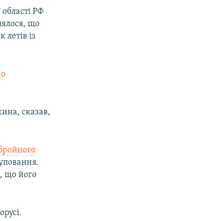
 області РФ
лялося, що
 летів із
но
ина, сказав,
бройного
руповання.
, що його
орусі.