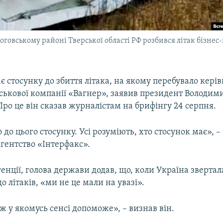
логовському районі Тверської області РФ розбився літак бізне
є стосунку до збиття літака, на якому перебувало кері
йськової компанії «Вагнер», заявив президент Володим
ро це він сказав журналістам на брифінгу 24 серпня.
до цього стосунку. Усі розуміють, хто стосунок має», –
гентство «Інтерфакс».
енції, голова держави додав, що, коли Україна звертала
о літаків, «ми не це мали на увазі».
ж у якомусь сенсі допоможе», – визнав він.