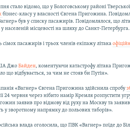
рпня стало відомо, що у Бологовському районі Тверської
ак
бізнес-класу у власності Євгена Пригожина. Повідом
агнер» був у списку пасажирів. Повідомлялося, що літак
 у населеній місцевості на шляху до Санкт-Петербурга.
 сімох пасажирів і трьох членів екіпажу літака
офіцій
США Джо
Байден
, коментуючи катастрофу літака Пригож
ало що відбувається, за чим не стояв би Путін».
мпанія «Вагнер» Євгена Пригожина здійснила спробу
з
сії 24 червня через нібито намір Кремля розпустити уг
ожин заявив про відмову від руху на Москву та заявив
ть у зворотному напрямку до польових таборів».
осійська влада оголосила, що ПВК «Вагнер» поїде до Біл