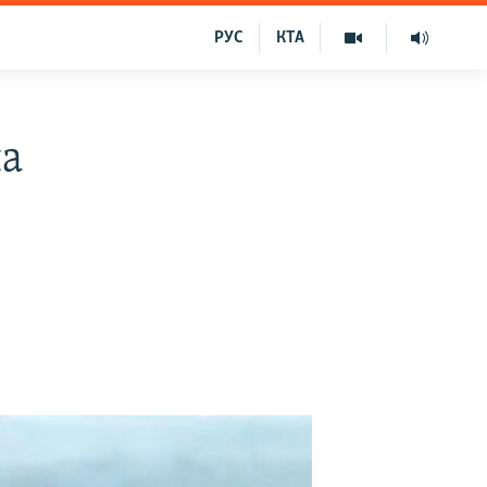
РУС
КТА
на