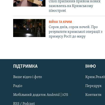
Ozon припинив прийом нових
замовлень на Кримському
півострові
ВІЙНА ТА КРИМ
Сорок днів, сорок ночей. Про
результати кримської операції з
примусу Росії до миру
Русский
ПІДТРИМКА
ІНФО
Qırımtatar
Ваше відео і фото
Крим.Реалії
ДОЛУЧАЙСЯ!
Радіо
Передрук
Мобільний додаток Android | iOS
Контакти
RSS / Podcast