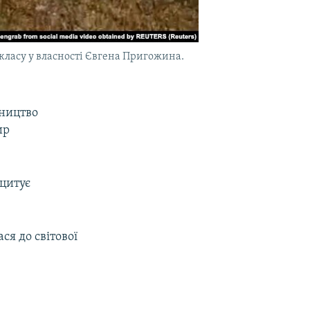
с-класу у власності Євгена Пригожина.
вництво
ир
 цитує
ся до світової