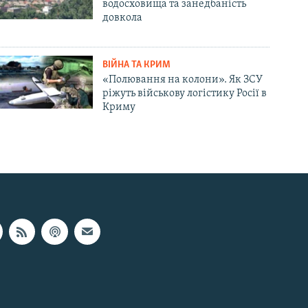
водосховища та занедбаність
довкола
ВІЙНА ТА КРИМ
«Полювання на колони». Як ЗСУ
ріжуть військову логістику Росії в
Криму