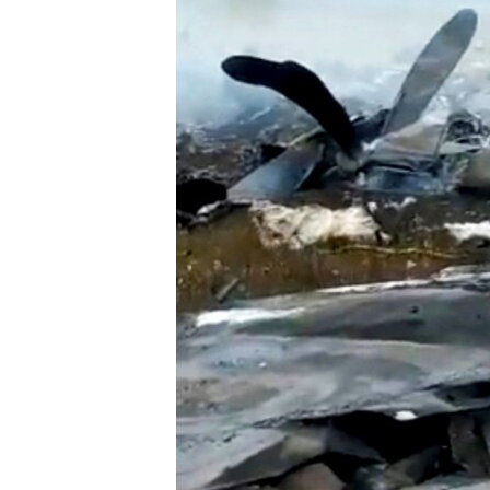
ВІДЕОУРОКИ «ELIFBE»
СВІДЧЕННЯ ОКУПАЦІЇ
УКРАЇНСЬКА ПРОБЛЕМА КРИМУ
ІНФОГРАФІКА