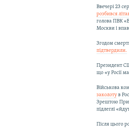
Ввечері 23 се
розбився літ
голова ПВК «В
Москви і впав
Згодом смерть
підтвердили.
Президент 
що «у Росії м
Військова ко
заколоту
в Ро
Зрештою Приг
підлеглі «йду
Після цього р