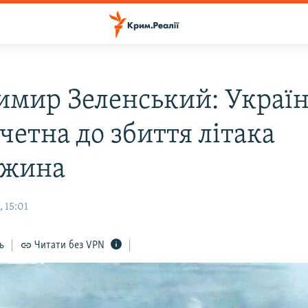
имир Зеленський: Украї
четна до збиття літака
ожина
 15:01
ь
Читати без VPN