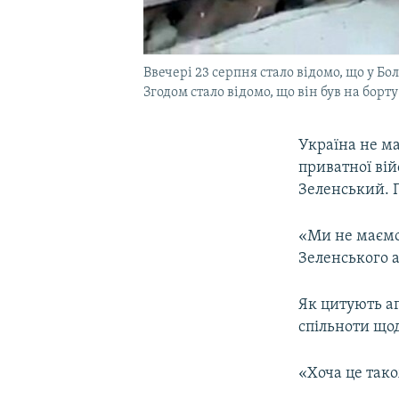
Ввечері 23 серпня стало відомо, що у Бо
Згодом стало відомо, що він був на борту
Україна не ма
приватної ві
Зеленський. П
«Ми не маємо 
Зеленського а
Як цитують аг
спільноти щод
«Хоча це тако