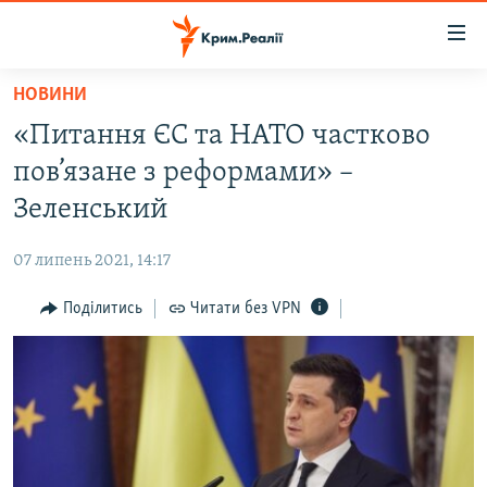
Доступність
посилання
Перейти
НОВИНИ
до
НОВИНИ
«Питання ЄС та НАТО частково
основного
ВОДА.КРИМ
матеріалу
пов’язане з реформами» –
ВІДЕО ТА ФОТО
Перейти
Зеленський
до
ПОЛІТИКА
основної
07 липень 2021, 14:17
БЛОГИ
навігації
Перейти
Поділитись
Читати без VPN
ПОГЛЯД
до
ІНТЕРВ'Ю
пошуку
ВСЕ ЗА ДЕНЬ
СПЕЦПРОЕКТИ
ЯК ОБІЙТИ БЛОКУВАННЯ
ДЕПОРТАЦІЯ