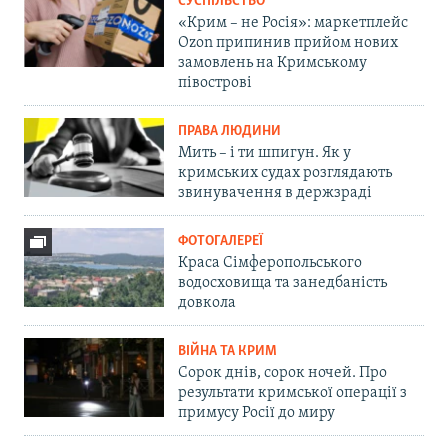
СУСПІЛЬСТВО
«Крим – не Росія»: маркетплейс
Ozon припинив прийом нових
замовлень на Кримському
півострові
ПРАВА ЛЮДИНИ
Мить – і ти шпигун. Як у
кримських судах розглядають
звинувачення в держзраді
ФОТОГАЛЕРЕЇ
Краса Сімферопольського
водосховища та занедбаність
довкола
ВІЙНА ТА КРИМ
Сорок днів, сорок ночей. Про
результати кримської операції з
примусу Росії до миру