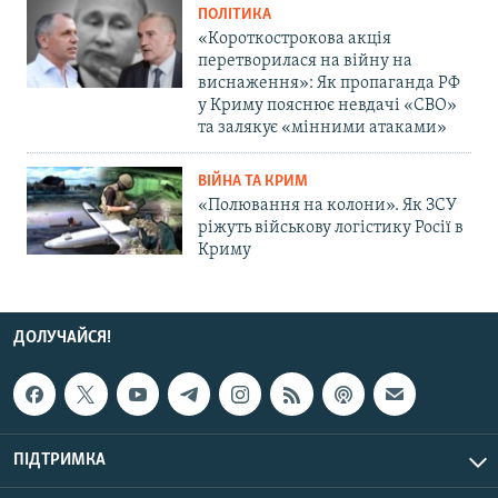
ПОЛІТИКА
«Короткострокова акція
перетворилася на війну на
виснаження»: Як пропаганда РФ
у Криму пояснює невдачі «СВО»
та залякує «мінними атаками»
ВІЙНА ТА КРИМ
«Полювання на колони». Як ЗСУ
ріжуть військову логістику Росії в
Криму
ДОЛУЧАЙСЯ!
ПІДТРИМКА