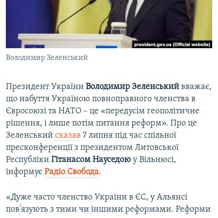
ВІДЕОУРОКИ «ELIFBE»
Русский
СВІДЧЕННЯ ОКУПАЦІЇ
Qırımtatar
УКРАЇНСЬКА ПРОБЛЕМА КРИМУ
Володимир Зеленський
ДОЛУЧАЙСЯ!
ІНФОГРАФІКА
Президент України
Володимир Зеленський
вважає,
що набуття Україною повноправного членства в
Усі сайти RFE/RL
Євросоюзі та НАТО – це «передусім геополітичне
рішення, і лише потім питання реформ». Про це
Зеленський
сказав
7 липня під час спільної
пресконференції з президентом Литовської
Республіки
Гітанасом Науседою
у Вільнюсі,
інформує
Радіо Свобода
.
«Дуже часто членство України в ЄС, у Альянсі
пов'язують з тими чи іншими реформами. Реформи