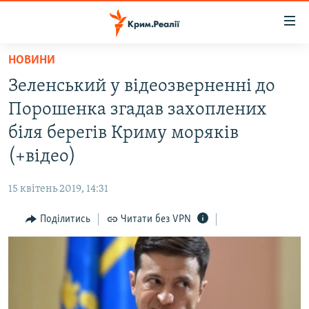
Доступність
посилання
Перейти
НОВИНИ
до
НОВИНИ
Зеленський у відеозверненні до
основного
ВОДА.КРИМ
матеріалу
Порошенка згадав захоплених
ВІДЕО ТА ФОТО
Перейти
біля берегів Криму моряків
до
ПОЛІТИКА
(+відео)
основної
БЛОГИ
навігації
15 квітень 2019, 14:31
Перейти
ПОГЛЯД
до
Поділитись
Читати без VPN
ІНТЕРВ'Ю
пошуку
ВСЕ ЗА ДЕНЬ
СПЕЦПРОЕКТИ
ЯК ОБІЙТИ БЛОКУВАННЯ
ДЕПОРТАЦІЯ