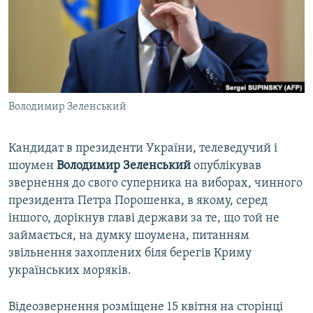
ВІДЕОУРОКИ «ELIFBE»
Русский
СВІДЧЕННЯ ОКУПАЦІЇ
Qırımtatar
УКРАЇНСЬКА ПРОБЛЕМА КРИМУ
ДОЛУЧАЙСЯ!
ІНФОГРАФІКА
Володимир Зеленський
Кандидат в президенти України, телеведучий і
Усі сайти RFE/RL
шоумен
Володимир Зеленський
опублікував
звернення до свого суперника на виборах, чинного
президента Петра Порошенка, в якому, серед
іншого, дорікнув главі держави за те, що той не
займається, на думку шоумена, питанням
звільнення захоплених біля берегів Криму
українських моряків.
Відеозвернення розміщене 15 квітня на сторінці