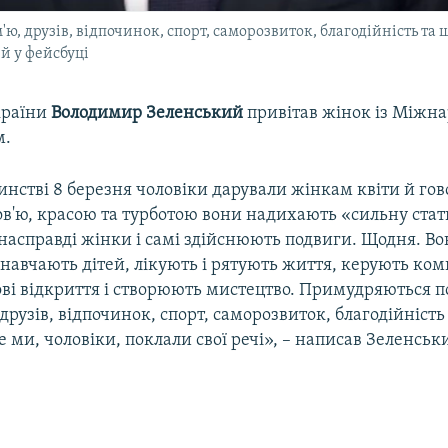
, друзів, відпочинок, спорт, саморозвиток, благодійність та щ
ий у фейсбуці
країни
Володимир Зеленський
привітав жінок із Міжн
м.
нстві 8 березня чоловіки дарували жінкам квіти й гов
ов'ю, красою та турботою вони надихають «сильну стат
насправді жінки і самі здійснюють подвиги. Щодня. В
навчають дітей, лікують і рятують життя, керують ко
ові відкриття і створюють мистецтво. Примудряються 
, друзів, відпочинок, спорт, саморозвиток, благодійність
е ми, чоловіки, поклали свої речі», – написав Зеленськ