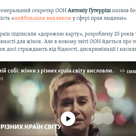
генеральний секретар ООН
Антоніу Ґутерріш
назвав бо
ість «
найбільшим викликом
у сфері прав людини».
раїн підписали «дорожню карту», розроблену 25 років 
вності для жінок. Але в новому звіті ООН йдеться про т
к досі страждають від бідності, дискримінації і насил
Поради самій собі: жінки з різних країн світу висловлюють свої думки
EMB
ії
No media source currently available