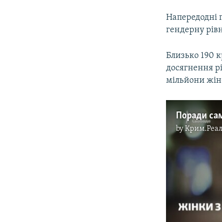
Напередодні 
гендерну рівн
Близько 190 к
досягнення рі
мільйони жіно
by
Крим.Реал