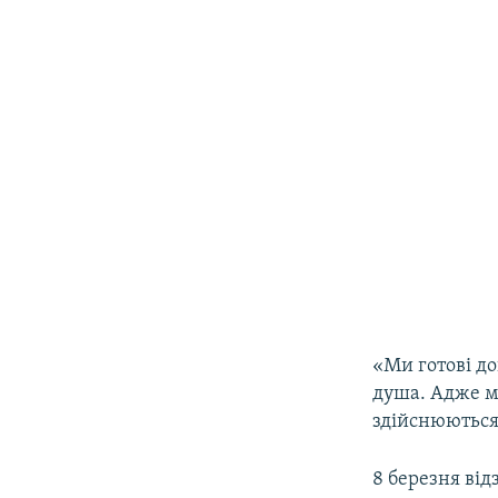
«Ми готові д
душа. Адже м
здійснюються»
8 березня ві