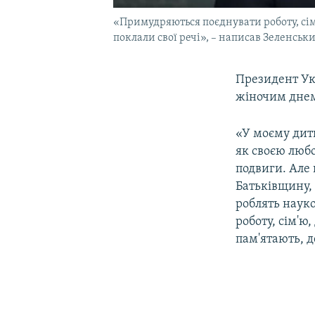
«Примудряються поєднувати роботу, сім'ю
поклали свої речі», – написав Зеленськ
Президент У
жіночим дне
«У моєму дити
як своєю люб
подвиги. Але 
Батьківщину, 
роблять наук
роботу, сім'ю
пам'ятають, д