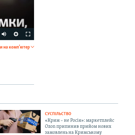
Auto
270p
и на комп'ютер
SHARE
360p
404p
1080p
px
width
СУСПІЛЬСТВО
«Крим – не Росія»: маркетплейс
Ozon припинив прийом нових
замовлень на Кримському