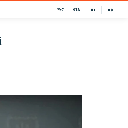
РУС
КТА
і