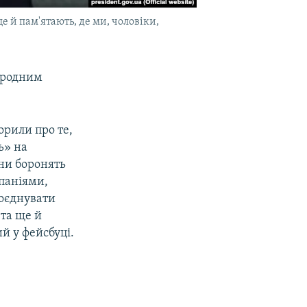
е й пам'ятають, де ми, чоловіки,
ародним
орили про те,
ь» на
они боронять
мпаніями,
поєднувати
 та ще й
ий у фейсбуці.