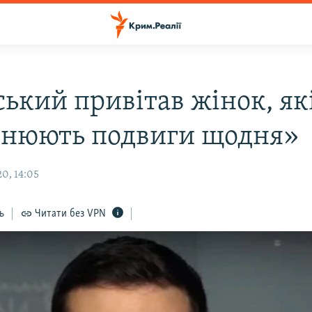
ський привітав жінок, як
снюють подвиги щодня»
0, 14:05
ь
Читати без VPN