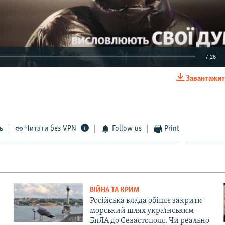
7:26
Завантажит
EMBED
ь
Читати без VPN
Follow us
Print
Auto
270p
360p
404p
1080p
ВІЙНА ТА КРИМ
Російська влада обіцяє закрити
морський шлях українським
БпЛА до Севастополя. Чи реально