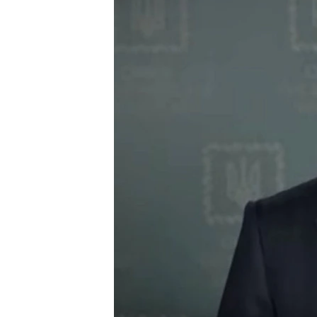
ВІДЕОУРОКИ «ELIFBE»
СВІДЧЕННЯ ОКУПАЦІЇ
УКРАЇНСЬКА ПРОБЛЕМА КРИМУ
ІНФОГРАФІКА