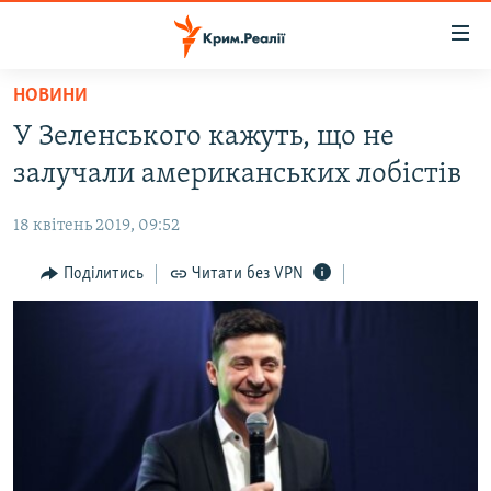
Доступність
посилання
Перейти
НОВИНИ
до
НОВИНИ
У Зеленського кажуть, що не
основного
ВОДА.КРИМ
матеріалу
залучали американських лобістів
ВІДЕО ТА ФОТО
Перейти
до
18 квітень 2019, 09:52
ПОЛІТИКА
основної
БЛОГИ
Поділитись
Читати без VPN
навігації
Перейти
ПОГЛЯД
до
ІНТЕРВ'Ю
пошуку
ВСЕ ЗА ДЕНЬ
СПЕЦПРОЕКТИ
ЯК ОБІЙТИ БЛОКУВАННЯ
ДЕПОРТАЦІЯ