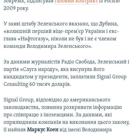
зокрема, підписував
газовий контракт
із Росією
2009 року.
У заяві штабу Зеленського вказано, що Дубина,
«колишній перший віце-прем'єр України і екс-
глава «Нафтогазу», ніколи не був і не є членом
команди Володимира Зеленського».
За даними журналістів Радіо Свобода, Зеленський і
партія «Слуга народу», яка висунула його
кандидатом у президенти, заплатили Signal Group
Consulting 60 тисяч доларів.
Signal Group, відповідно до американського
законодавства, повинна розкривати інформацію
про співпрацю з іноземцями. За даними, які
оприлюднила компанія на виконання цього закону,
її найняв
Маркус Коен
від імені Володимира