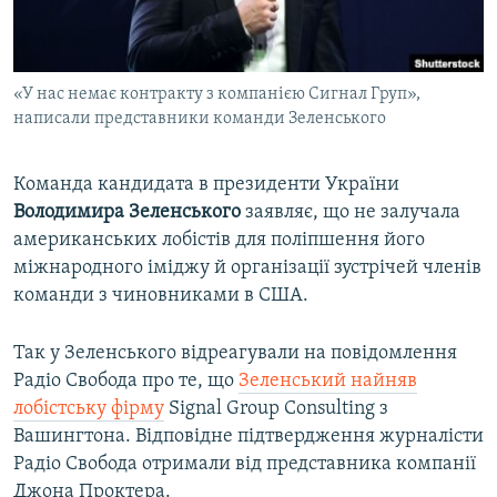
ВІДЕОУРОКИ «ELIFBE»
Русский
СВІДЧЕННЯ ОКУПАЦІЇ
Qırımtatar
«У нас немає контракту з компанією Сигнал Груп»,
УКРАЇНСЬКА ПРОБЛЕМА КРИМУ
написали представники команди Зеленського
ДОЛУЧАЙСЯ!
ІНФОГРАФІКА
Команда кандидата в президенти України
Володимира Зеленського
заявляє, що не залучала
американських лобістів для поліпшення його
Усі сайти RFE/RL
міжнародного іміджу й організації зустрічей членів
команди з чиновниками в США.
Так у Зеленського відреагували на повідомлення
Радіо Свобода про те, що
Зеленський найняв
лобістську фірму
Signal Group Consulting з
Вашингтона. Відповідне підтвердження журналісти
Радіо Свобода отримали від представника компанії
Джона Проктера.