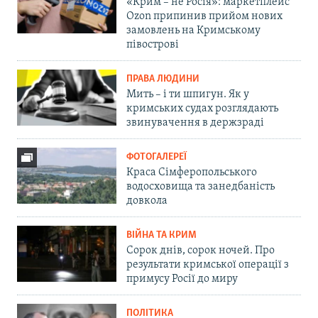
«Крим – не Росія»: маркетплейс
Ozon припинив прийом нових
замовлень на Кримському
півострові
ПРАВА ЛЮДИНИ
Мить – і ти шпигун. Як у
кримських судах розглядають
звинувачення в держзраді
ФОТОГАЛЕРЕЇ
Краса Сімферопольського
водосховища та занедбаність
довкола
ВІЙНА ТА КРИМ
Сорок днів, сорок ночей. Про
результати кримської операції з
примусу Росії до миру
ПОЛІТИКА