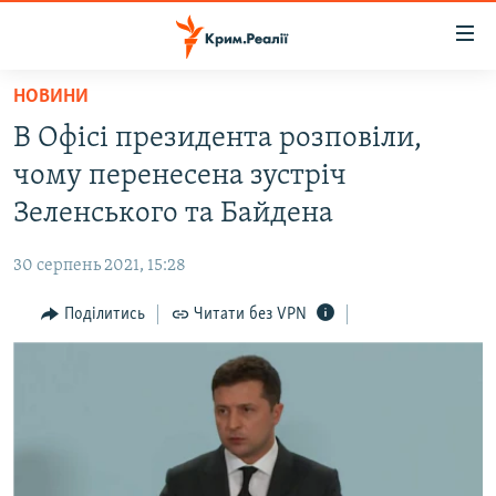
Доступність
посилання
Перейти
НОВИНИ
до
НОВИНИ
В Офісі президента розповіли,
основного
ВОДА.КРИМ
матеріалу
чому перенесена зустріч
ВІДЕО ТА ФОТО
Перейти
Зеленського та Байдена
до
ПОЛІТИКА
основної
30 серпень 2021, 15:28
БЛОГИ
навігації
Перейти
Поділитись
Читати без VPN
ПОГЛЯД
до
ІНТЕРВ'Ю
пошуку
ВСЕ ЗА ДЕНЬ
СПЕЦПРОЕКТИ
ЯК ОБІЙТИ БЛОКУВАННЯ
ДЕПОРТАЦІЯ