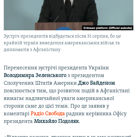
ВІДЕОУРОКИ «ELIFBE»
Русский
СВІДЧЕННЯ ОКУПАЦІЇ
Qırımtatar
УКРАЇНСЬКА ПРОБЛЕМА КРИМУ
Зустріч президентів відбудеться після 31 серпня, бо це
ДОЛУЧАЙСЯ!
ІНФОГРАФІКА
крайній термін виведення американських військ та
дипломатів з Афганістану
Усі сайти RFE/RL
Перенесення зустрічі президента України
Володимира Зеленського
з президентом
Сполучених Штатів Америки
Джо Байденом
пояснюється тим, що розвиток подій в Афганістані
вимагає надзвичайної уваги американської
сторони саме до цієї теми. Про це заявив у
коментарі
Радіо Свобода
радник керівника Офісу
президента
Михайло Подоляк
.