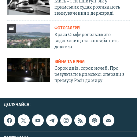
Мить – і ти шпигун. Як у
кримських судах розглядають
звинувачення в держзраді
ФОТОГАЛЕРЕЇ
Краса Сімферопольського
водосховища та занедбаність
довкола
ВІЙНА ТА КРИМ
Сорок днів, сорок ночей. Про
результати кримської операції з
примусу Росії до миру
ДОЛУЧАЙСЯ!