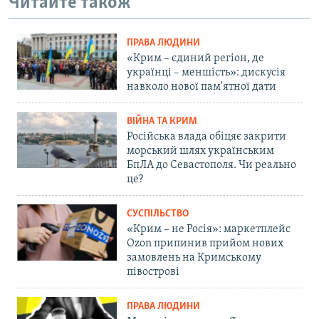
Читайте також
ПРАВА ЛЮДИНИ
«Крим – єдиний регіон, де
українці – меншість»: дискусія
навколо нової пам'ятної дати
ВІЙНА ТА КРИМ
Російська влада обіцяє закрити
морський шлях українським
БпЛА до Севастополя. Чи реально
це?
СУСПІЛЬСТВО
«Крим – не Росія»: маркетплейс
Ozon припинив прийом нових
замовлень на Кримському
півострові
ПРАВА ЛЮДИНИ