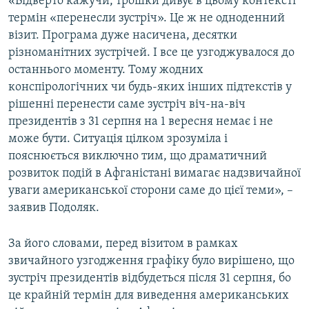
«Відверто кажучи, трошки дивує в цьому контексті
термін «перенесли зустріч». Це ж не одноденний
візит. Програма дуже насичена, десятки
різноманітних зустрічей. І все це узгоджувалося до
останнього моменту. Тому жодних
конспірологічних чи будь-яких інших підтекстів у
рішенні перенести саме зустріч віч-на-віч
президентів з 31 серпня на 1 вересня немає і не
може бути. Ситуація цілком зрозуміла і
пояснюється виключно тим, що драматичний
розвиток подій в Афганістані вимагає надзвичайної
уваги американської сторони саме до цієї теми», –
заявив Подоляк.
За його словами, перед візитом в рамках
звичайного узгодження графіку було вирішено, що
зустріч президентів відбудеться після 31 серпня, бо
це крайній термін для виведення американських