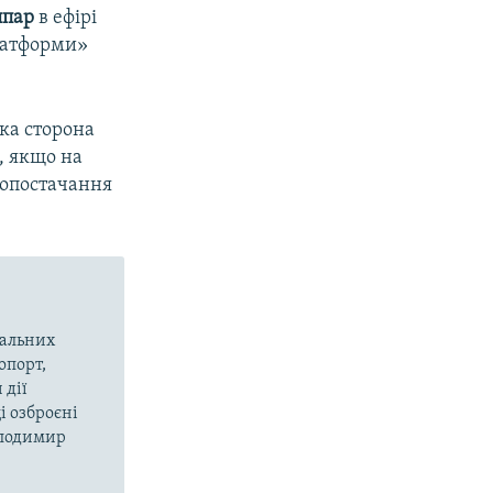
ппар
в ефірі
платформи»
ка сторона
, якщо на
допостачання
вальних
опорт,
 дії
і озброєні
олодимир