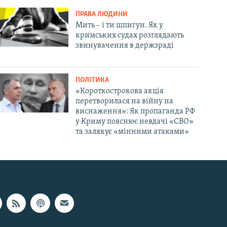
ПРАВА ЛЮДИНИ
Мить – і ти шпигун. Як у
кримських судах розглядають
звинувачення в держзраді
ПОЛІТИКА
«Короткострокова акція
перетворилася на війну на
виснаження»: Як пропаганда РФ
у Криму пояснює невдачі «СВО»
та залякує «мінними атаками»