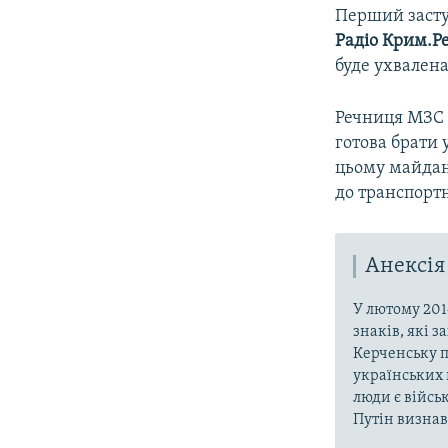
Перший засту
Радіо Крим.Ре
буде ухвалена
Речниця МЗС 
готова брати 
цьому майдан
до транспорт
Анексія
У лютому 201
знаків, які 
Керченську п
українських 
люди є війсь
Путін визнав,