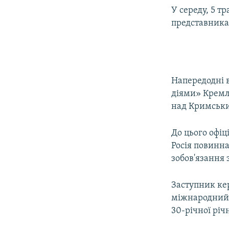
У середу, 5 тр
представникам
Напередодні 
діями» Кремл
над Кримськи
До цього офі
Росія повинн
зобов'язання
Заступник ке
міжнародний 
30-річної річ