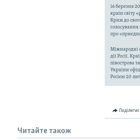
16 березня 2
країн світу 
Крим до свог
голосування 
про «приєдна
Міжнародні о
дії Росії. Кр
півострова т
України офіц
Росією 20 лют
Поділитис
Читайте також