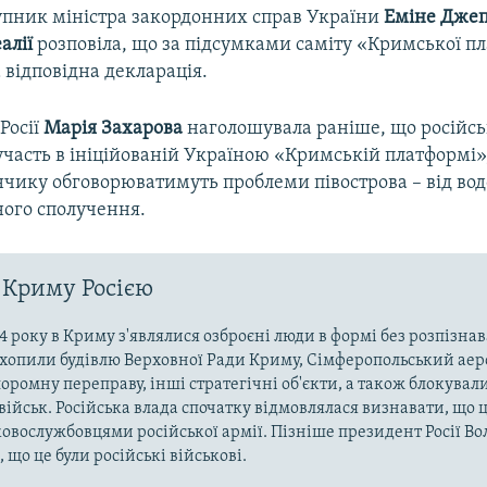
пник міністра закордонних справ України
Еміне Дже
алії
розповіла, що за підсумками саміту «Кримської 
 відповідна декларація.
Росії
Марія Захарова
наголошувала раніше, що російсь
участь в ініційованій Україною «Кримській платформі»
чику обговорюватимуть проблеми півострова – від во
ного сполучення.
 Криму Росією
4 року в Криму з'являлися озброєні люди в формі без розпізна
захопили будівлю Верховної Ради Криму, Сімферопольський аер
оромну переправу, інші стратегічні об'єкти, а також блокували
військ. Російська влада спочатку відмовлялася визнавати, що ц
ковослужбовцями російської армії. Пізніше президент Росії В
 що це були російські військові.