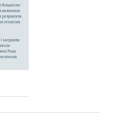
й більшістю
ія включила
и результати
ня оголосив
і засудили
нексію
овна Рада
вастополя