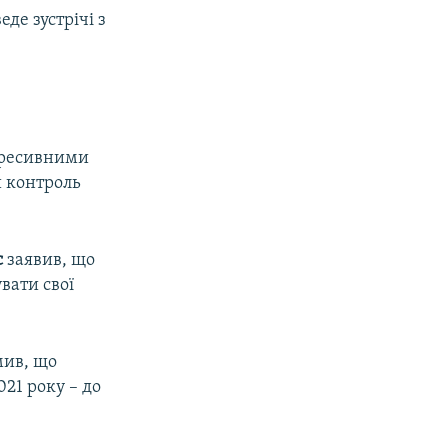
еде зустрічі з
гресивними
й контроль
с
заявив, що
вати свої
мив, що
21 року – до