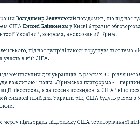
країни
Володимир Зеленський
повідомив, що під час зус
арем США
Ентоні Блінкеном
у Києві 6 травня обговорюв
иторії України і, зокрема, анексований Крим.
ленського, під час зустрічі також порушувалася тема 
а участь в ній США.
ундаментальний для українців, в рамках 30-річчя неза
буде важливою і наша «Кримська платформа» – перши
ації півострова, я запросив президента США і віцепре
цей символічний для України рік, США будуть разом з 
ський.
ю чергу підтвердив підтримку США територіальної цілі