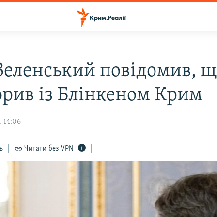
 Зеленський повідомив, щ
орив із Блінкеном Крим
, 14:06
ь
Читати без VPN