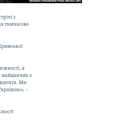
трічі з
ав тимчасово
«Кримської
лежності, в
й майданчик з
зидента. Ми
Україною», –
сності