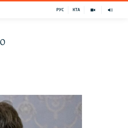
РУС
КТА
о