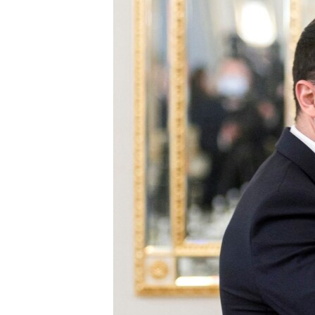
ВІДЕОУРОКИ «ELIFBE»
СВІДЧЕННЯ ОКУПАЦІЇ
УКРАЇНСЬКА ПРОБЛЕМА КРИМУ
ІНФОГРАФІКА