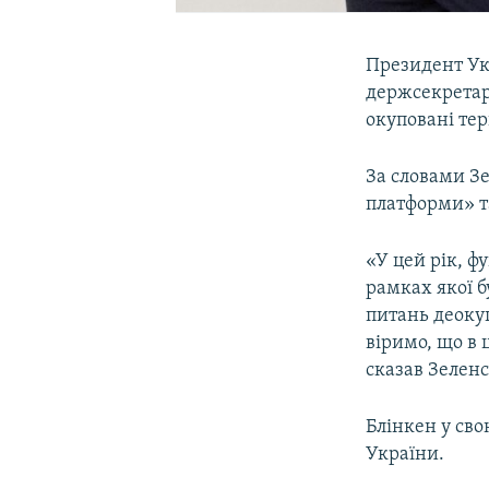
Президент У
держсекрет
окуповані тер
За словами Зе
платформи» т
«У цей рік, ф
рамках якої 
питань деокуп
віримо, що в 
сказав Зелен
Блінкен у сво
України.