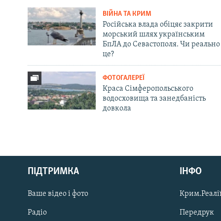
ВІЙНА ТА КРИМ
Російська влада обіцяє закрити
морський шлях українським
БпЛА до Севастополя. Чи реально
це?
ФОТОГАЛЕРЕЇ
Краса Сімферопольського
водосховища та занедбаність
довкола
Русский
ПІДТРИМКА
ІНФО
Qırımtatar
Ваше відео і фото
Крим.Реалії
ДОЛУЧАЙСЯ!
Радіо
Передрук