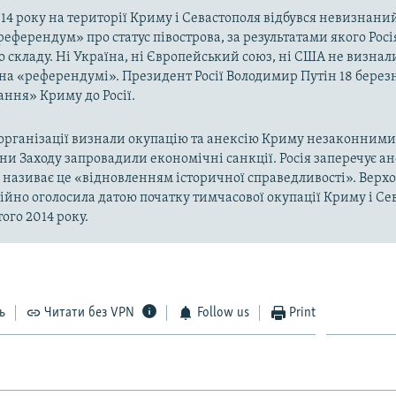
014 року на території Криму і Севастополя відбувся невизнани
«референдум» про статус півострова, за результатами якого Рос
о складу. Ні Україна, ні Європейський союз, ні США не визнал
на «референдумі». Президент Росії Володимир Путін 18 берез
ння» Криму до Росії.
рганізації визнали окупацію та анексію Криму незаконними 
аїни Заходу запровадили економічні санкції. Росія заперечує а
а називає це «відновленням історичної справедливості». Верх
ійно оголосила датою початку тимчасової окупації Криму і Се
ого 2014 року.
ь
Читати без VPN
Follow us
Print