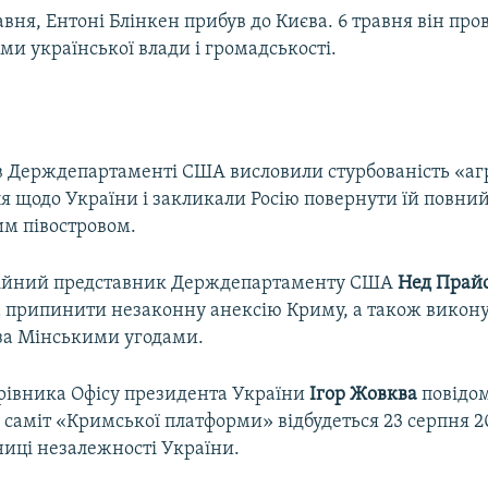
авня, Ентоні Блінкен прибув до Києва. 6 травня він пров
и української влади і громадськості.
в Держдепартаменті США висловили стурбованість «а
я щодо України і закликали Росію повернути їй повни
м півостровом.
ційний представник Держдепартаменту США
Нед Прай
а припинити незаконну анексію Криму, а також викону
 за Мінськими угодами.
рівника Офісу президента України
Ігор Жовква
повідо
саміт «Кримської платформи» відбудеться 23 серпня 20
ниці незалежності України.