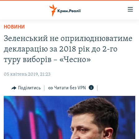
Доступність
посилання
Перейти
НОВИНИ
до
НОВИНИ
Зеленський не оприлюднюватиме
основного
ВОДА.КРИМ
матеріалу
декларацію за 2018 рік до 2-го
ВІДЕО ТА ФОТО
Перейти
туру виборів – «Чесно»
до
ПОЛІТИКА
основної
05 квітень 2019, 21:23
БЛОГИ
навігації
Перейти
Поділитись
Читати без VPN
ПОГЛЯД
до
ІНТЕРВ'Ю
пошуку
ВСЕ ЗА ДЕНЬ
СПЕЦПРОЕКТИ
ЯК ОБІЙТИ БЛОКУВАННЯ
ДЕПОРТАЦІЯ