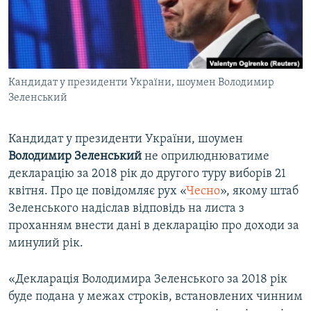
ВІДЕОУРОКИ «ELIFBE»
Русский
СВІДЧЕННЯ ОКУПАЦІЇ
Qırımtatar
УКРАЇНСЬКА ПРОБЛЕМА КРИМУ
Кандидат у президенти України, шоумен Володимир
ДОЛУЧАЙСЯ!
ІНФОГРАФІКА
Зеленський
Кандидат у президенти України, шоумен
Усі сайти RFE/RL
Володимир Зеленський
не оприлюднюватиме
декларацію за 2018 рік до другого туру виборів 21
квітня. Про це повідомляє рух «
Чесно
», якому штаб
Зеленського надіслав відповідь на листа з
проханням внести дані в декларацію про доходи за
минулий рік.
«Декларація Володимира Зеленського за 2018 рік
буде подана у межах строків, встановлених чинним