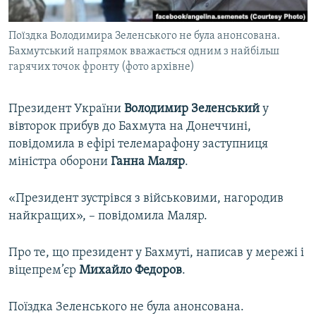
ВІДЕОУРОКИ «ELIFBE»
Русский
Поїздка Володимира Зеленського не була анонсована.
СВІДЧЕННЯ ОКУПАЦІЇ
Qırımtatar
Бахмутський напрямок вважається одним з найбільш
УКРАЇНСЬКА ПРОБЛЕМА КРИМУ
гарячих точок фронту (фото архівне)
ДОЛУЧАЙСЯ!
ІНФОГРАФІКА
Президент України
Володимир Зеленський
у
вівторок прибув до Бахмута на Донеччині,
повідомила в ефірі телемарафону заступниця
Усі сайти RFE/RL
міністра оборони
Ганна Маляр
.
«Президент зустрівся з військовими, нагородив
найкращих», – повідомила Маляр.
Про те, що президент у Бахмуті, написав у мережі і
віцепрем’єр
Михайло Федоров
.
Поїздка Зеленського не була анонсована.