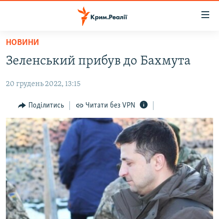
Доступність
посилання
Перейти
НОВИНИ
до
НОВИНИ
Зеленський прибув до Бахмута
основного
ВОДА.КРИМ
матеріалу
20 грудень 2022, 13:15
ВІДЕО ТА ФОТО
Перейти
до
ПОЛІТИКА
Поділитись
Читати без VPN
основної
БЛОГИ
навігації
Перейти
ПОГЛЯД
до
ІНТЕРВ'Ю
пошуку
ВСЕ ЗА ДЕНЬ
СПЕЦПРОЕКТИ
ЯК ОБІЙТИ БЛОКУВАННЯ
ДЕПОРТАЦІЯ