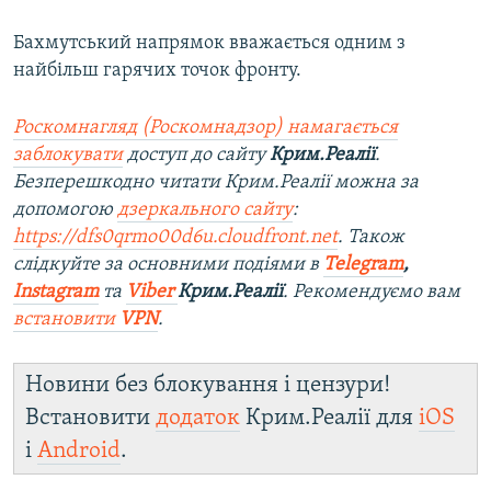
Бахмутський напрямок вважається одним з
найбільш гарячих точок фронту.
Роскомнагляд (Роскомнадзор) намагається
заблокувати
доступ до сайту
Крим.Реалії
.
Безперешкодно читати Крим.Реалії можна за
допомогою
дзеркального сайту
:
https://dfs0qrmo00d6u.cloudfront.net
. Також
слідкуйте за основними подіями в
Telegram
,
Instagram
та
Viber
Крим.Реалії
. Ре
комендуємо вам
встановити
VPN
.
Новини без блокування і цензури!
Встановити
додаток
Крим.Реалії для
iOS
і
Android
.