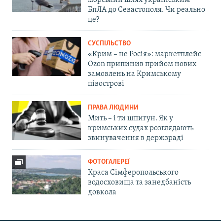
морський шлях українським
БпЛА до Севастополя. Чи реально
це?
СУСПІЛЬСТВО
«Крим – не Росія»: маркетплейс
Ozon припинив прийом нових
замовлень на Кримському
півострові
ПРАВА ЛЮДИНИ
Мить – і ти шпигун. Як у
кримських судах розглядають
звинувачення в держзраді
ФОТОГАЛЕРЕЇ
Краса Сімферопольського
водосховища та занедбаність
довкола