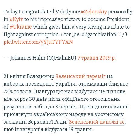
Today I congratulated Volodymir
#Zelenskiy
personally
in
#Kyiv
to his impressive victory to become President
of
#Ukraine
which gives him a very strong mandate to
fight against corruption + for „de-oligarchisation“. 1/3
pic.twitter.com/yYJuTYPYXN
— Johannes Hahn (@JHahnEU)
7 травня 2019 р.
21 квітня Володимир
Зеленський переміг
на
виборах президента України, отримавши близько
73% голосів. Інавгурація має відбутися не пізніше
ніж через 30 днів після офіційного оголошення
результатів, тобто до 3 червня. Президент повинен
присягнути українському народу на урочистому
засіданні Верховної Ради.
Зеленський наполягає
,
щоб інавгурація відбулася 19 травня.