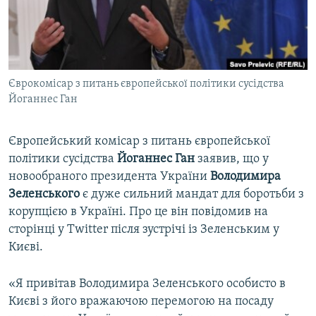
ВІДЕОУРОКИ «ELIFBE»
Русский
СВІДЧЕННЯ ОКУПАЦІЇ
Qırımtatar
УКРАЇНСЬКА ПРОБЛЕМА КРИМУ
Єврокомісар з питань європейської політики сусідства
ДОЛУЧАЙСЯ!
ІНФОГРАФІКА
Йоганнес Ган
Європейський комісар з питань європейської
Усі сайти RFE/RL
політики сусідства
Йоганнес Ган
заявив, що у
новообраного президента України
Володимира
Зеленського
є дуже сильний мандат для боротьби з
корупцією в Україні. Про це він повідомив на
сторінці у Twitter після зустрічі із Зеленським у
Києві.
«Я привітав Володимира Зеленського особисто в
Києві з його вражаючою перемогою на посаду