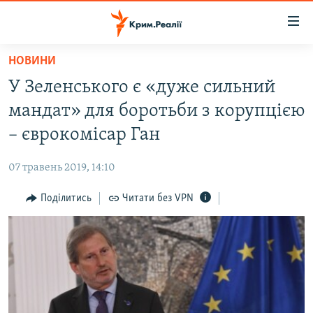
Доступність
посилання
Перейти
НОВИНИ
до
НОВИНИ
У Зеленського є «дуже сильний
основного
ВОДА.КРИМ
матеріалу
мандат» для боротьби з корупцією
ВІДЕО ТА ФОТО
Перейти
– єврокомісар Ган
до
ПОЛІТИКА
основної
07 травень 2019, 14:10
БЛОГИ
навігації
Перейти
Поділитись
Читати без VPN
ПОГЛЯД
до
ІНТЕРВ'Ю
пошуку
ВСЕ ЗА ДЕНЬ
СПЕЦПРОЕКТИ
ЯК ОБІЙТИ БЛОКУВАННЯ
ДЕПОРТАЦІЯ