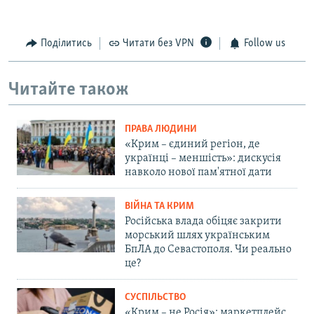
Поділитись
Читати без VPN
Follow us
Читайте також
ПРАВА ЛЮДИНИ
«Крим – єдиний регіон, де
українці – меншість»: дискусія
навколо нової пам'ятної дати
ВІЙНА ТА КРИМ
Російська влада обіцяє закрити
морський шлях українським
БпЛА до Севастополя. Чи реально
це?
СУСПІЛЬСТВО
«Крим – не Росія»: маркетплейс