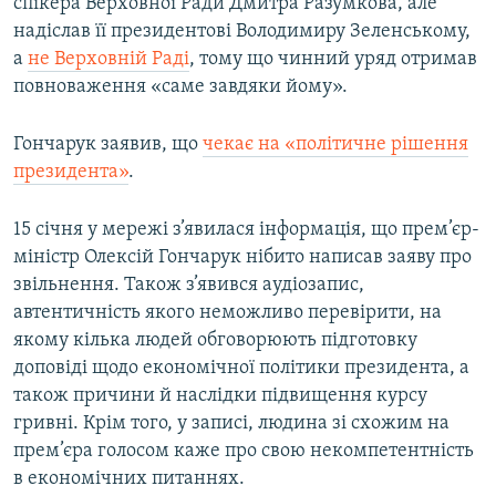
спікера Верховної Ради Дмитра Разумкова, але
надіслав її президентові Володимиру Зеленському,
а
не Верховній Раді
, тому що чинний уряд отримав
повноваження «саме завдяки йому».
Гончарук заявив, що
чекає на «політичне рішення
президента»
.
15 січня у мережі з’явилася інформація, що прем’єр-
міністр Олексій Гончарук нібито написав заяву про
звільнення. Також з’явився аудіозапис,
автентичність якого неможливо перевірити, на
якому кілька людей обговорюють підготовку
доповіді щодо економічної політики президента, а
також причини й наслідки підвищення курсу
гривні. Крім того, у записі, людина зі схожим на
прем’єра голосом каже про свою некомпетентність
в економічних питаннях.​