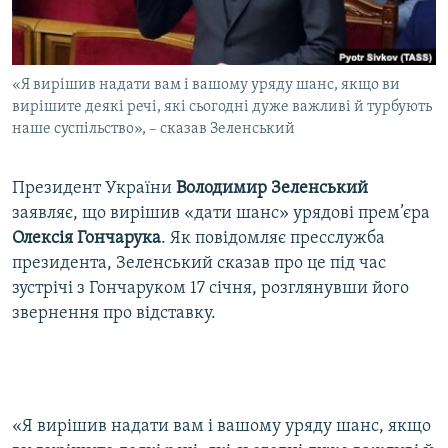
ВІДЕОУРОКИ «ELIFBE»
Русский
СВІДЧЕННЯ ОКУПАЦІЇ
Qırımtatar
«Я вирішив надати вам і вашому уряду шанс, якщо ви
УКРАЇНСЬКА ПРОБЛЕМА КРИМУ
вирішите деякі речі, які сьогодні дуже важливі й турбують
ДОЛУЧАЙСЯ!
ІНФОГРАФІКА
наше суспільство», – сказав Зеленський
Президент України
Володимир Зеленський
заявляє, що вирішив «дати шанс» урядові прем’єра
Усі сайти RFE/RL
Олексія Гончарука
. Як повідомляє пресслужба
президента, Зеленський сказав про це під час
зустрічі з Гончаруком 17 січня, розглянувши його
звернення про відставку.
«Я вирішив надати вам і вашому уряду шанс, якщо