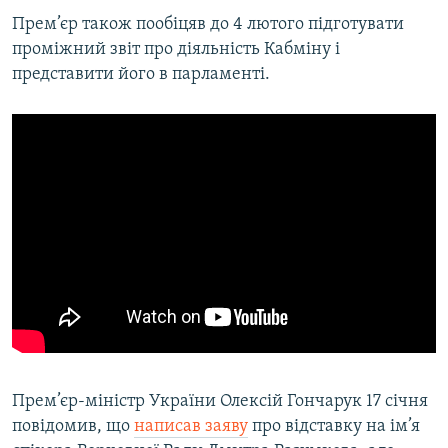
Прем’єр також пообіцяв до 4 лютого підготувати
проміжний звіт про діяльність Кабміну і
представити його в парламенті.
Прем’єр-міністр України Олексій Гончарук 17 січня
повідомив, що
написав заяву
про відставку на ім’я