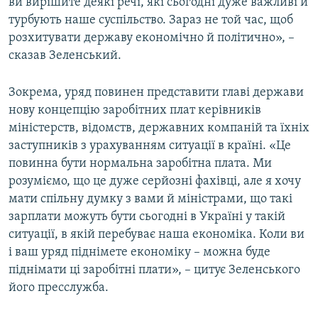
ви вирішите деякі речі, які сьогодні дуже важливі й
турбують наше суспільство. Зараз не той час, щоб
розхитувати державу економічно й політично», –
сказав Зеленський.
Зокрема, уряд повинен представити главі держави
нову концепцію заробітних плат керівників
міністерств, відомств, державних компаній та їхніх
заступників з урахуванням ситуації в країні. «Це
повинна бути нормальна заробітна плата. Ми
розуміємо, що це дуже серйозні фахівці, але я хочу
мати спільну думку з вами й міністрами, що такі
зарплати можуть бути сьогодні в Україні у такій
ситуації, в якій перебуває наша економіка. Коли ви
і ваш уряд піднімете економіку – можна буде
піднімати ці заробітні плати», – цитує Зеленського
його пресслужба.