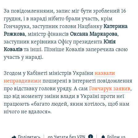
За повідомленнями, запис міг бути зроблений 16
грудня, і в нараді нібито брали участь, крім
Гончарука, заступник голови Нацбанку
Катерина
Рожкова
, міністр фінансів
Оксана Маркарова
,
заступник керівника Офісу президента
Юлія
Ковалів
та інші. Пізніше Ковалів заперечила свою
участь у нараді.
Згодом у Кабінеті міністрів України
назвали
неправдивими
поширені в інтернеті повідомлення
про відставку голови уряду. А сам
Гончарук заявив
,
що від моменту зміни влади в Україні проти неї
працюють «багато людей, яким хотілось, щоб нам
нічого не вдалося».
Поділитись
Читати без VPN
Follow us