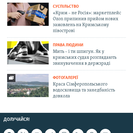
СУСПІЛЬСТВО
«Крим – не Росія»: маркетплейс
Ozon припинив прийом нових
замовлень на Кримському
півострові
ПРАВА ЛЮДИНИ
Мить – і ти шпигун. Як у
кримських судах розглядають
звинувачення в держзраді
ФОТОГАЛЕРЕЇ
Краса Сімферопольського
водосховища та занедбаність
довкола
ДОЛУЧАЙСЯ!