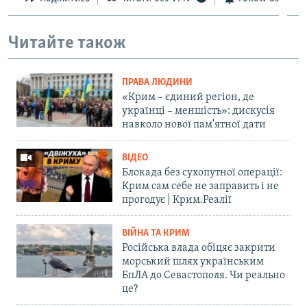
Читайте також
ПРАВА ЛЮДИНИ
«Крим – єдиний регіон, де
українці – меншість»: дискусія
навколо нової пам'ятної дати
ВІДЕО
Блокада без сухопутної операції:
Крим сам себе не заправить і не
прогодує | Крим.Реалії
ВІЙНА ТА КРИМ
Російська влада обіцяє закрити
морський шлях українським
БпЛА до Севастополя. Чи реально
це?