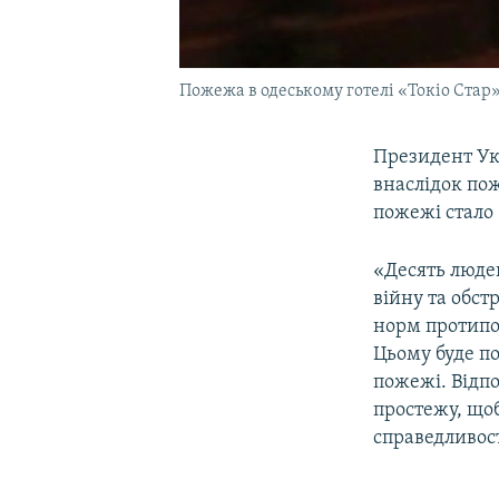
Пожежа в одеському готелі «Токіо Стар»,
Президент У
внаслідок пож
пожежі стало
«Десять людей
війну та обст
норм протипо
Цьому буде п
пожежі. Відп
простежу, що
справедливост