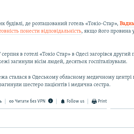
к будівлі, де розташований готель «Токіо-Стар»,
Вади
товність понести відповідальність
, якщо його провина 
7 серпня в готелі «Токіо Стар» в Одесі загорівся другий 
ежі загинули вісім людей, десятьох госпіталізували.
ежа сталася в Одеському обласному медичному центрі 
і загинули шестеро пацієнтів і медична сестра.
ь
Читати без VPN
Follow us
Print