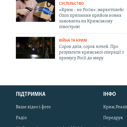
СУСПІЛЬСТВО
«Крим – не Росія»: маркетплейс
Ozon припинив прийом нових
замовлень на Кримському
півострові
ВІЙНА ТА КРИМ
Сорок днів, сорок ночей. Про
результати кримської операції з
примусу Росії до миру
Русский
ПІДТРИМКА
ІНФО
Qırımtatar
Ваше відео і фото
Крим.Реалії
ДОЛУЧАЙСЯ!
Радіо
Передрук