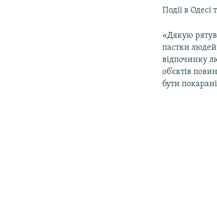
Події в Одесі
«Дякую рятува
пастки людей
відпочинку лю
об’єктів пови
бути покарані»