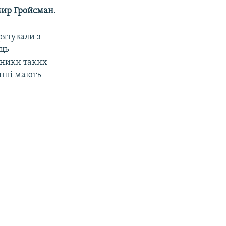
ир Гройсман
.
рятували з
сць
івники таких
инні мають