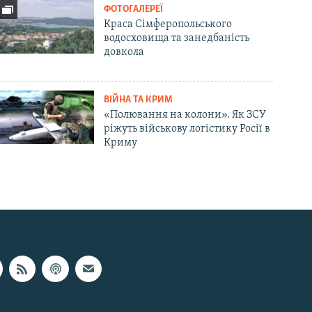
ФОТОГАЛЕРЕЇ
Краса Сімферопольського
водосховища та занедбаність
довкола
ВІЙНА ТА КРИМ
«Полювання на колони». Як ЗСУ
ріжуть військову логістику Росії в
Криму