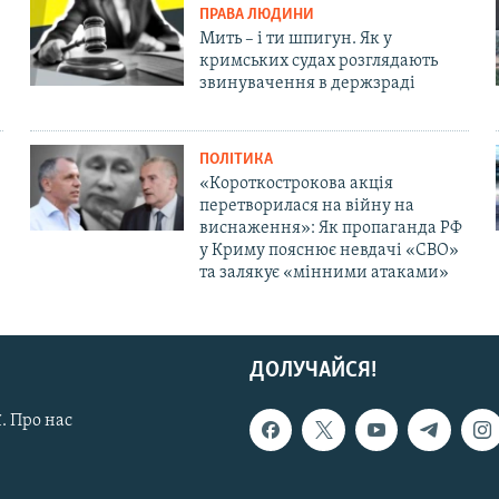
ПРАВА ЛЮДИНИ
Мить – і ти шпигун. Як у
кримських судах розглядають
звинувачення в держзраді
ПОЛІТИКА
«Короткострокова акція
перетворилася на війну на
виснаження»: Як пропаганда РФ
у Криму пояснює невдачі «СВО»
та залякує «мінними атаками»
ДОЛУЧАЙСЯ!
. Про нас