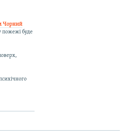
м Чорний
у пожежі буде
поверх,
психічного