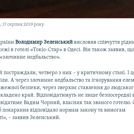
 17 серпня 2019 року
країни
Володимир Зеленський
висловив співчуття рідн
ежі в готелі «Токіо-Стар» в Одесі. Він також заявив, 
 «злочинне недбальство».
 постраждали, четверо з них – у критичному стані. І ц
ріли. А через злочинне недбальство та ігнорування ел
жежної безпеки, через зверхнє ставлення до людськог
окладено край. Відповідатимуть не лише безпосередні 
овідатиме Вадим Чорний, власник так званого готелю. 
б покарання відповідало нормам закону та вимогам
і», – заявив Зеленський.