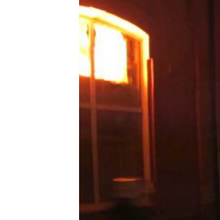
ВІДЕОУРОКИ «ELIFBE»
СВІДЧЕННЯ ОКУПАЦІЇ
УКРАЇНСЬКА ПРОБЛЕМА КРИМУ
ІНФОГРАФІКА