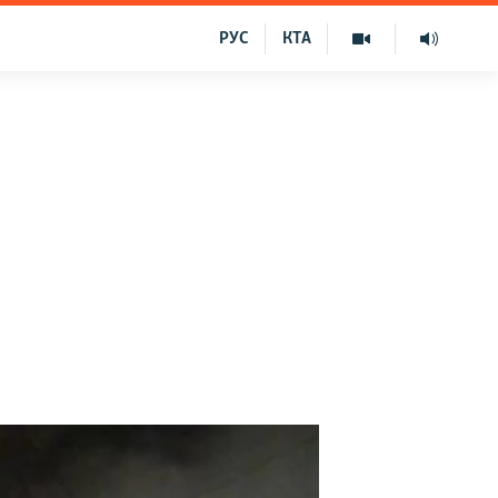
РУС
КТА