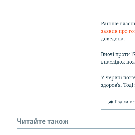
Раніше власни
заявив про го
доведена.
Вночі проти 1
внаслідок пож
У червні пож
здоров’я. Тод
Поділитис
Читайте також