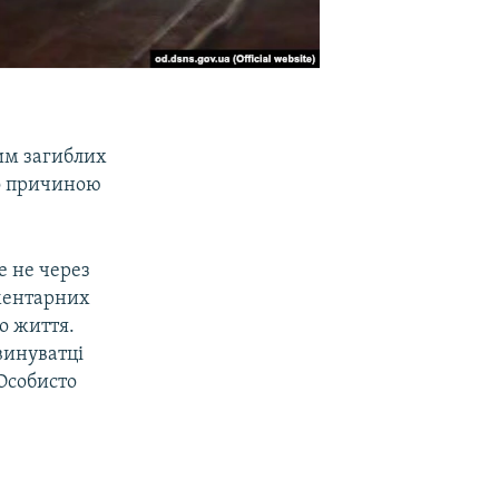
им загиблих
що причиною
е не через
ементарних
о життя.
винуватці
Особисто