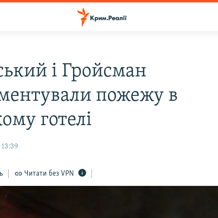
ський і Гройсман
ментували пожежу в
кому готелі
 13:39
ь
Читати без VPN