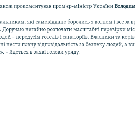
 також прокоментував прем’єр-міністр України
Володим
льникам, які самовіддано боролись з вогнем і все ж в
. Доручаю негайно розпочати масштабні перевірки мі
дей – передусім готелів і санаторіїв. Власники та кер
нні нести повну відповідальність за безпеку людей, а в
, – йдеться в заяві голови уряду.