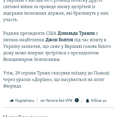
у Варшаві з нагоди 80-ї річниці початку Другої
світової війни та проведе низку зустрічей із
лідерами іноземних держав, які братимуть у них
участь.
Радник президента США
Дональда
Трампа
з
питань нацбезпеки
Джон
Болтон
під час візиту в
Україну зазначав, що саме у Варшаві голова Білого
дому може вперше зустрітися з президентом
Володимиром Зеленським.
Утім, 29 серпня Трамп скасував поїздку до Польщі
через ураган «Доріан», що насувається на штат
Флорида.
Поділитись
Читати без VPN
Follow us