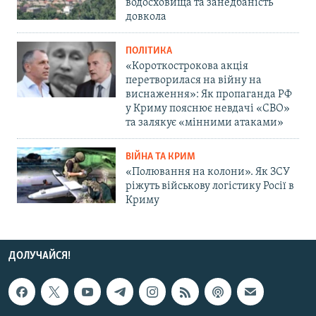
водосховища та занедбаність
довкола
ПОЛІТИКА
«Короткострокова акція
перетворилася на війну на
виснаження»: Як пропаганда РФ
у Криму пояснює невдачі «СВО»
та залякує «мінними атаками»
ВІЙНА ТА КРИМ
«Полювання на колони». Як ЗСУ
ріжуть військову логістику Росії в
Криму
ДОЛУЧАЙСЯ!