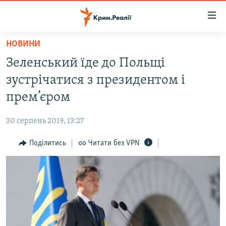
Доступність
посилання
Перейти
НОВИНИ
до
НОВИНИ
Зеленський їде до Польщі
основного
ВОДА.КРИМ
матеріалу
зустрічатися з президентом і
ВІДЕО ТА ФОТО
Перейти
прем’єром
до
ПОЛІТИКА
основної
30 серпень 2019, 13:27
БЛОГИ
навігації
Перейти
Поділитись
Читати без VPN
ПОГЛЯД
до
ІНТЕРВ'Ю
пошуку
ВСЕ ЗА ДЕНЬ
СПЕЦПРОЕКТИ
ЯК ОБІЙТИ БЛОКУВАННЯ
ДЕПОРТАЦІЯ