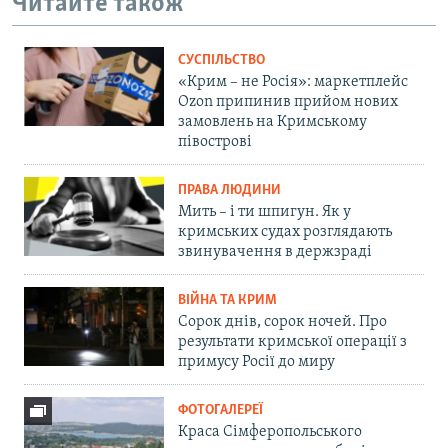
Читайте також
СУСПІЛЬСТВО
«Крим – не Росія»: маркетплейс
Ozon припинив прийом нових
замовлень на Кримському
півострові
ПРАВА ЛЮДИНИ
Мить – і ти шпигун. Як у
кримських судах розглядають
звинувачення в держзраді
ВІЙНА ТА КРИМ
Сорок днів, сорок ночей. Про
результати кримської операції з
примусу Росії до миру
ФОТОГАЛЕРЕЇ
Краса Сімферопольського