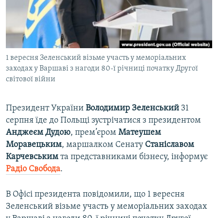
ВІДЕОУРОКИ «ELIFBE»
Русский
СВІДЧЕННЯ ОКУПАЦІЇ
Qırımtatar
УКРАЇНСЬКА ПРОБЛЕМА КРИМУ
1 вересня Зеленський візьме участь у меморіальних
ДОЛУЧАЙСЯ!
ІНФОГРАФІКА
заходах у Варшаві з нагоди 80-ї річниці початку Другої
світової війни
Усі сайти RFE/RL
Президент України
Володимир
Зеленський
31
серпня їде до Польщі зустрічатися з президентом
Анджеєм
Дудою
, прем’єром
Матеушем
Моравецьким
, маршалком Сенату
Станіславом
Карчевським
та представниками бізнесу, інформує
Радіо Свобода
.
В Офісі президента повідомили, що 1 вересня
Зеленський візьме участь у меморіальних заходах