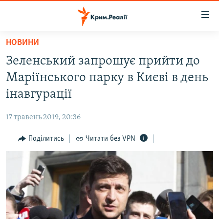
Доступність
посилання
Перейти
НОВИНИ
до
НОВИНИ
Зеленський запрошує прийти до
основного
ВОДА.КРИМ
матеріалу
Маріїнського парку в Києві в день
ВІДЕО ТА ФОТО
Перейти
інавгурації
до
ПОЛІТИКА
основної
17 травень 2019, 20:36
БЛОГИ
навігації
Перейти
Поділитись
Читати без VPN
ПОГЛЯД
до
ІНТЕРВ'Ю
пошуку
ВСЕ ЗА ДЕНЬ
СПЕЦПРОЕКТИ
ЯК ОБІЙТИ БЛОКУВАННЯ
ДЕПОРТАЦІЯ