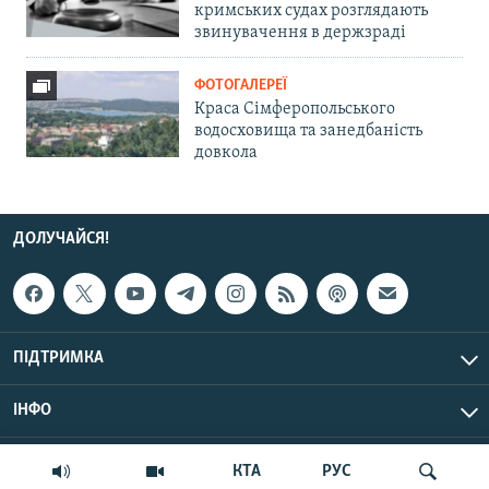
кримських судах розглядають
звинувачення в держзраді
ФОТОГАЛЕРЕЇ
Краса Сімферопольського
водосховища та занедбаність
довкола
ДОЛУЧАЙСЯ!
ПІДТРИМКА
ІНФО
© Крим.Реалії, 2026 | Усі права застережено.
КТА
РУС