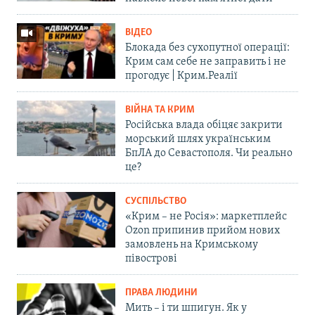
ВІДЕО
Блокада без сухопутної операції:
Крим сам себе не заправить і не
прогодує | Крим.Реалії
ВІЙНА ТА КРИМ
Російська влада обіцяє закрити
морський шлях українським
БпЛА до Севастополя. Чи реально
це?
СУСПІЛЬСТВО
«Крим – не Росія»: маркетплейс
Ozon припинив прийом нових
замовлень на Кримському
півострові
ПРАВА ЛЮДИНИ
Мить – і ти шпигун. Як у