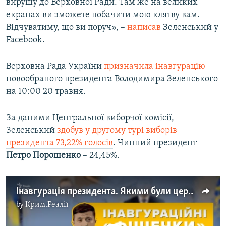
вирушу до Верховної Ради. Там же на великих
екранах ви зможете побачити мою клятву вам.
Відчуватиму, що ви поруч», –
написав
Зеленський у
Facebook.
Верховна Рада України
призначила інавгурацію
новообраного президента Володимира Зеленського
на 10:00 20 травня.
За даними Центральної виборчої комісії,
Зеленський
здобув у другому турі виборів
президента 73,22% голосів
. Чинний президент
Петро Порошенко
– 24,45%.
Інавгурація президента. Якими були церемонії попередніх президентів – відео
by
Крим.Реалії