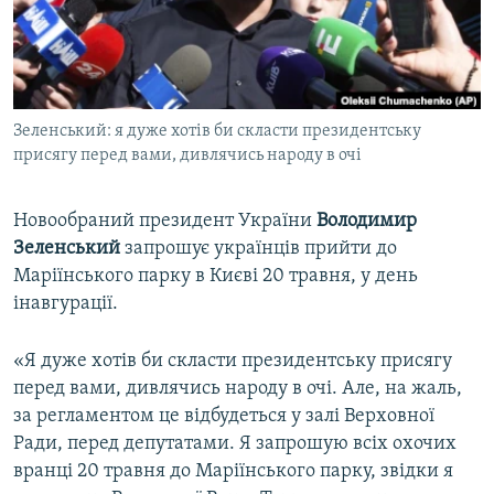
ВІДЕОУРОКИ «ELIFBE»
Русский
СВІДЧЕННЯ ОКУПАЦІЇ
Qırımtatar
УКРАЇНСЬКА ПРОБЛЕМА КРИМУ
Зеленський: я дуже хотів би скласти президентську
ДОЛУЧАЙСЯ!
ІНФОГРАФІКА
присягу перед вами, дивлячись народу в очі
Новообраний президент України
Володимир
Усі сайти RFE/RL
Зеленський
запрошує українців прийти до
Маріїнського парку в Києві 20 травня, у день
інавгурації.
«Я дуже хотів би скласти президентську присягу
перед вами, дивлячись народу в очі. Але, на жаль,
за регламентом це відбудеться у залі Верховної
Ради, перед депутатами. Я запрошую всіх охочих
вранці 20 травня до Маріїнського парку, звідки я