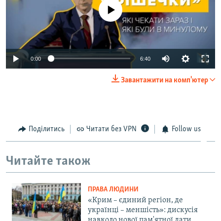
No media source currently available
0:00
6:40
Завантажити на комп'ютер
Поділитись
Читати без VPN
Follow us
Читайте також
ПРАВА ЛЮДИНИ
«Крим – єдиний регіон, де
українці – меншість»: дискусія
навколо нової пам'ятної дати