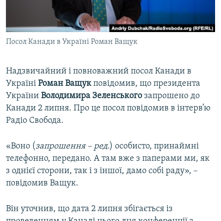
ВІДЕОУРОКИ «ELIFBE»
Русский
СВІДЧЕННЯ ОКУПАЦІЇ
Qırımtatar
Посол Канади в Україні Роман Ващук
УКРАЇНСЬКА ПРОБЛЕМА КРИМУ
ДОЛУЧАЙСЯ!
ІНФОГРАФІКА
Надзвичайний і повноважний посол Канади в
Україні
Роман Ващук
повідомив, що президента
України
Володимира Зеленського
запрошено до
Усі сайти RFE/RL
Канади 2 липня. Про це посол повідомив в інтерв’ю
Радіо Свобода.
«Воно (
запрошення – ред
.) особисто, принаймні
телефонно, передано. А там вже з паперами ми, як
з однієї сторони, так і з іншої, дамо собі раду», –
повідомив Ващук.
Він уточнив, що дата 2 липня збігається із