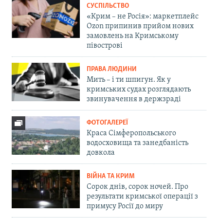
СУСПІЛЬСТВО
«Крим – не Росія»: маркетплейс
Ozon припинив прийом нових
замовлень на Кримському
півострові
ПРАВА ЛЮДИНИ
Мить – і ти шпигун. Як у
кримських судах розглядають
звинувачення в держзраді
ФОТОГАЛЕРЕЇ
Краса Сімферопольського
водосховища та занедбаність
довкола
ВІЙНА ТА КРИМ
Сорок днів, сорок ночей. Про
результати кримської операції з
примусу Росії до миру