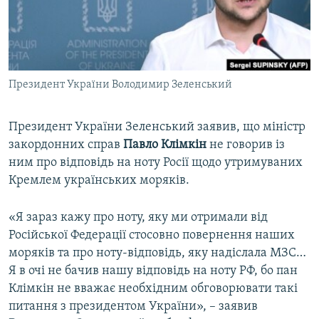
ВІДЕОУРОКИ «ELIFBE»
Русский
СВІДЧЕННЯ ОКУПАЦІЇ
Qırımtatar
УКРАЇНСЬКА ПРОБЛЕМА КРИМУ
Президент України Володимир Зеленський
ДОЛУЧАЙСЯ!
ІНФОГРАФІКА
Президент України Зеленський заявив, що міністр
закордонних справ
Павло Клімкін
не говорив із
Усі сайти RFE/RL
ним про відповідь на ноту Росії щодо утримуваних
Кремлем українських моряків.
«Я зараз кажу про ноту, яку ми отримали від
Російської Федерації стосовно повернення наших
моряків та про ноту-відповідь, яку надіслала МЗС…
Я в очі не бачив нашу відповідь на ноту РФ, бо пан
Клімкін не вважає необхідним обговорювати такі
питання з президентом України», – заявив