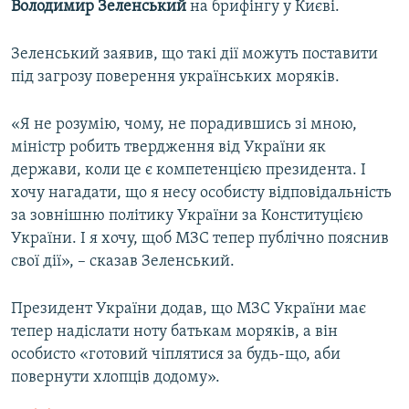
Володимир Зеленський
на брифінгу у Києві.
Зеленський заявив, що такі дії можуть поставити
під загрозу поверення українських моряків.
«Я не розумію, чому, не порадившись зі мною,
міністр робить твердження від України як
держави, коли це є компетенцією президента. І
хочу нагадати, що я несу особисту відповідальність
за зовнішню політику України за Конституцією
України. І я хочу, щоб МЗС тепер публічно пояснив
свої дії», – сказав Зеленський.
Президент України додав, що МЗС України має
тепер надіслати ноту батькам моряків, а він
особисто «готовий чіплятися за будь-що, аби
повернути хлопців додому»​.