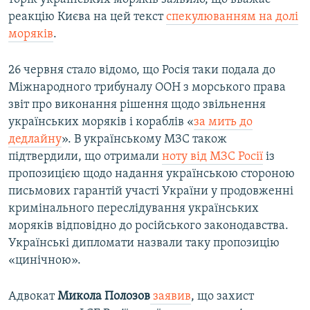
реакцію Києва на цей текст
спекулюванням на долі
моряків
.
26 червня стало відомо, що Росія таки подала до
Міжнародного трибуналу ООН з морського права
звіт про виконання рішення щодо звільнення
українських моряків і кораблів «
за мить до
дедлайну
». В українському МЗС також
підтвердили, що отримали
ноту від МЗС Росії
із
пропозицією щодо надання українською стороною
письмових гарантій участі України у продовженні
кримінального переслідування українських
моряків відповідно до російського законодавства.
Українські дипломати назвали таку пропозицію
«цинічною».
Адвокат
Микола Полозов
заявив
, що захист