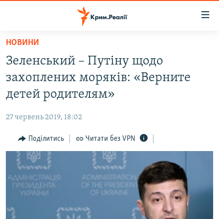
Доступність
посилання
Перейти
НОВИНИ
до
НОВИНИ
Зеленський – Путіну щодо
основного
ВОДА.КРИМ
матеріалу
захоплених моряків: «Верните
ВІДЕО ТА ФОТО
Перейти
детей родителям»
до
ПОЛІТИКА
основної
27 червень 2019, 18:02
БЛОГИ
навігації
Перейти
Поділитись
Читати без VPN
ПОГЛЯД
до
ІНТЕРВ'Ю
пошуку
ВСЕ ЗА ДЕНЬ
СПЕЦПРОЕКТИ
ЯК ОБІЙТИ БЛОКУВАННЯ
ДЕПОРТАЦІЯ