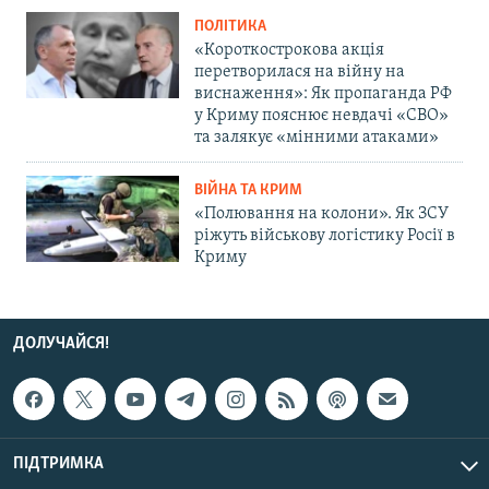
ПОЛІТИКА
«Короткострокова акція
перетворилася на війну на
виснаження»: Як пропаганда РФ
у Криму пояснює невдачі «СВО»
та залякує «мінними атаками»
ВІЙНА ТА КРИМ
«Полювання на колони». Як ЗСУ
ріжуть військову логістику Росії в
Криму
ДОЛУЧАЙСЯ!
ПІДТРИМКА